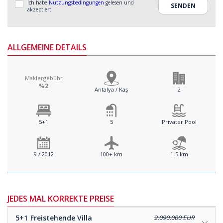
Ich habe
Nutzungsbedingungen
gelesen und
akzeptiert
ALLGEMEINE DETAILS
Maklergebühr
%2
Antalya / Kaş
2
5+1
5
Privater Pool
9 / 2012
100+ km
1-5 km
JEDES MAL KORREKTE PREISE
5+1
Freistehende Villa
2.090.000 EUR