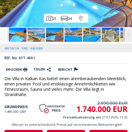
21
34
ANTALYA
KAŞ
KALKAN
REF. No: AYT-4661
TEILEN
DRUCKEN
BERICHT
Die Villa in Kalkan Kas bietet einen atemberaubenden Meerblick,
einen privaten Pool und erstklassige Annehmlichkeiten wie
Fitnessraum, Sauna und vieles mehr. Die Villa liegt in
Strandnähe.
2.090.000 EUR
1.740.000 EUR
GRUNDPREIS
1.490.000 GBP
Preisaktualisierung am
27.07.2026, 11.32
Warum es unterschiedliche Preise auf verschiedenen Webseites gibt?