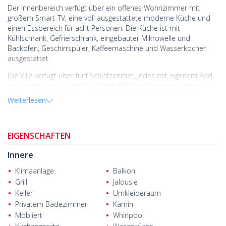
Der Innenbereich verfügt über ein offenes Wohnzimmer mit
großem Smart-TV, eine voll ausgestattete moderne Küche und
einen Essbereich für acht Personen. Die Küche ist mit
Kühlschrank, Gefrierschrank, eingebauter Mikrowelle und
Backofen, Geschirrspüler, Kaffeemaschine und Wasserkocher
ausgestattet.
Die Villa verfügt über fünf Schlafzimmer, jedes mit eigenem Bad
mit Dusche und Zugang zu einem Balkon oder einer Terrasse.
Das Hauptschlafzimmer bietet ein Kingsize-Bett,
Weiterlesen
Doppelwaschbecken und einen geräumigen Balkon mit
Meerblick. Ein zusätzliches Gebäude verfügt über einen
separaten Eingang, ein Schlafzimmer, eine kleine Küche und eine
EIGENSCHAFTEN
private Terrasse.
Die Villa verfügt außerdem über eine Sauna sowie einen Spiel-
Innere
und Fitnessbereich mit Tischtennis und Fitnessgeräten. Der von
Klimaanlage
Balkon
Rosenbüschen und Obstbäumen umgebene Garten bietet eine
Grill
Jalousie
ruhige und angenehme Atmosphäre.
Keller
Umkleideraum
Im Außenbereich bietet die Villa einen Infinity-Pool mit
Privatem Badezimmer
Kamin
integriertem Whirlpool und Sonnenliegen mit Blick auf die Bucht.
Möbliert
Whirlpool
Die große Terrasse bietet Sitzgelegenheiten unter einer Pergola,