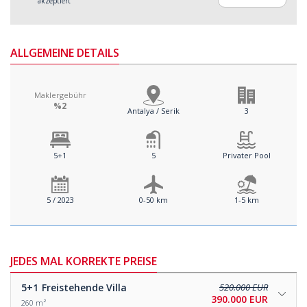
akzeptiert
ALLGEMEINE DETAILS
Maklergebühr
%2
Antalya / Serik
3
5+1
5
Privater Pool
5 / 2023
0-50 km
1-5 km
JEDES MAL KORREKTE PREISE
5+1
Freistehende Villa
520.000 EUR
390.000 EUR
260 m²