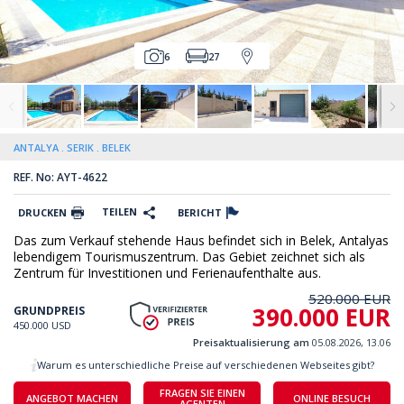
6
27
ANTALYA
SERIK
BELEK
REF. No: AYT-4622
TEILEN
DRUCKEN
BERICHT
Das zum Verkauf stehende Haus befindet sich in Belek, Antalyas
lebendigem Tourismuszentrum. Das Gebiet zeichnet sich als
Zentrum für Investitionen und Ferienaufenthalte aus.
520.000 EUR
390.000 EUR
GRUNDPREIS
450.000 USD
Preisaktualisierung am
05.08.2026, 13.06
Warum es unterschiedliche Preise auf verschiedenen Webseites gibt?
FRAGEN SIE EINEN
ANGEBOT MACHEN
ONLINE BESUCH
AGENTEN