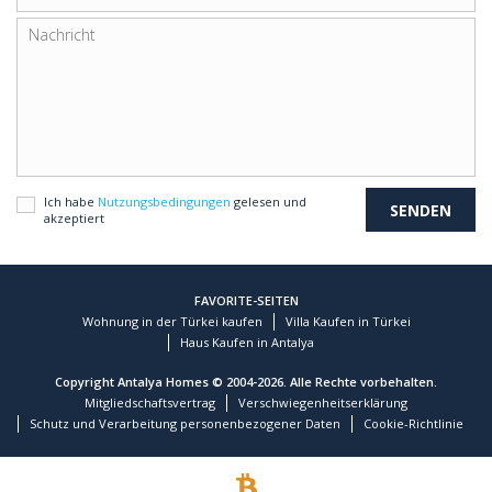
Ich habe
Nutzungsbedingungen
gelesen und
akzeptiert
FAVORITE-SEITEN
Wohnung in der Türkei kaufen
Villa Kaufen in Türkei
Haus Kaufen in Antalya
Copyright Antalya Homes © 2004-2026. Alle Rechte vorbehalten.
Mitgliedschaftsvertrag
Verschwiegenheitserklärung
Schutz und Verarbeitung personenbezogener Daten
Cookie-Richtlinie