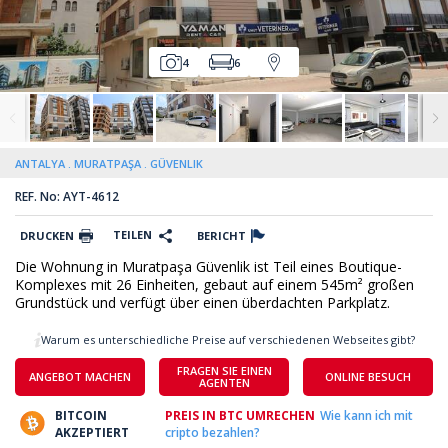
4
6
ANTALYA
MURATPAŞA
GÜVENLIK
REF. No: AYT-4612
TEILEN
DRUCKEN
BERICHT
Die Wohnung in Muratpaşa Güvenlik ist Teil eines Boutique-
Komplexes mit 26 Einheiten, gebaut auf einem 545m² großen
Grundstück und verfügt über einen überdachten Parkplatz.
Warum es unterschiedliche Preise auf verschiedenen Webseites gibt?
FRAGEN SIE EINEN
ANGEBOT MACHEN
ONLINE BESUCH
AGENTEN
BITCOIN
PREIS IN BTC UMRECHEN
Wie kann ich mit
AKZEPTIERT
cripto bezahlen?