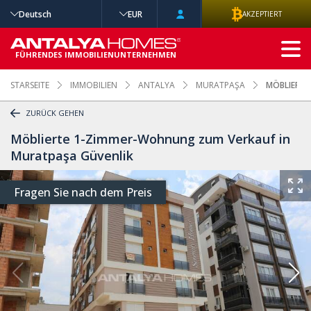
Deutsch
EUR
AKZEPTIERT
ERWEITERTE
SUCHE
FÜHRENDES IMMOBILIENUNTERNEHMEN
STARSEITE
IMMOBILIEN
ANTALYA
MURATPAŞA
MÖBLIERTE
ZURÜCK GEHEN
Möblierte 1-Zimmer-Wohnung zum Verkauf in
Muratpaşa Güvenlik
Fragen Sie nach dem Preis