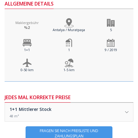
ALLGEMEINE DETAILS
Maklergebühr
%2
Antalya / Muratpaşa
5
1+1
1
9 / 2019
0-50 km
1-5 km
JEDES MAL KORREKTE PREISE
1+1
Mittlerer Stock
48 m²
FRAGEN SIE NACH PREISLISTE UND
ZAHLUNGSPLAN