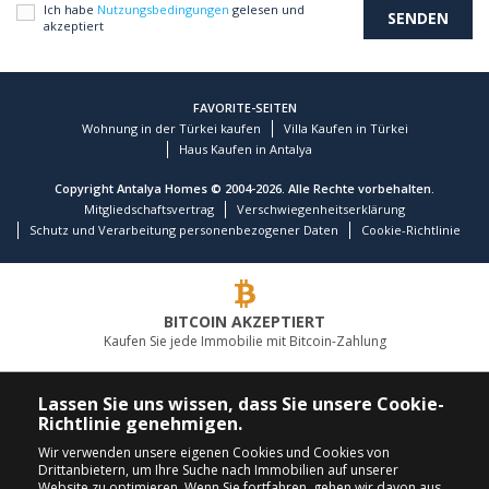
Ich habe
Nutzungsbedingungen
gelesen und
akzeptiert
FAVORITE-SEITEN
Wohnung in der Türkei kaufen
Villa Kaufen in Türkei
Haus Kaufen in Antalya
Copyright Antalya Homes © 2004-2026. Alle Rechte vorbehalten.
Mitgliedschaftsvertrag
Verschwiegenheitserklärung
Schutz und Verarbeitung personenbezogener Daten
Cookie-Richtlinie
BITCOIN AKZEPTIERT
Kaufen Sie jede Immobilie mit Bitcoin-Zahlung
FÜHRENDES IMMOBILIENUNTERNEHMEN
Lassen Sie uns wissen, dass Sie unsere Cookie-
Richtlinie genehmigen.
RUFEN SIE UNS AN
FOLGEN SIE UNS
Wir verwenden unsere eigenen Cookies und Cookies von
Drittanbietern, um Ihre Suche nach Immobilien auf unserer
+90 242 324 54 94
Website zu optimieren. Wenn Sie fortfahren, gehen wir davon aus,