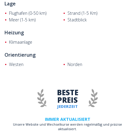
von Antalya. Nutzen Sie diese Gelegenheit und kontaktieren Sie
Lage
uns noch heute für weitere Details!
Flughafen (0-50 km)
Strand (1-5 Km)
Meer (1-5 km)
Stadtblick
Heizung
Klimaanlage
Orientierung
Westen
Norden
BESTE
PREIS
JEDERZEIT
IMMER AKTUALISIERT
Unsere Website und Wechselkurse werden regelmäßig und präzise
aktualisiert.