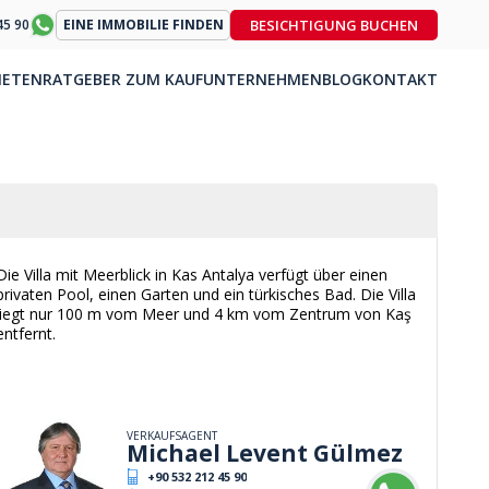
BESICHTIGUNG BUCHEN
45 90
EINE IMMOBILIE FINDEN
IETEN
RATGEBER ZUM KAUF
UNTERNEHMEN
BLOG
KONTAKT
Die Villa mit Meerblick in Kas Antalya verfügt über einen
privaten Pool, einen Garten und ein türkisches Bad. Die Villa
liegt nur 100 m vom Meer und 4 km vom Zentrum von Kaş
entfernt.
VERKAUFSAGENT
Michael Levent Gülmez
+90 532 212 45 90