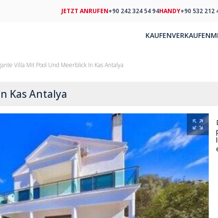
JETZT ANRUFEN
+90 242 324 54 94
HANDY
+90 532 212 
KAUFEN
VERKAUFEN
M
gante Villa Mit Pool Und Meerblick In Kas Antalya
in Kas Antalya