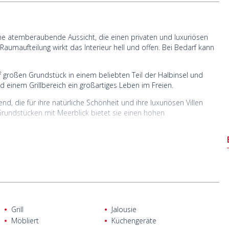
ine atemberaubende Aussicht, die einen privaten und luxuriösen
aumaufteilung wirkt das Interieur hell und offen. Bei Bedarf kann
m² großen Grundstück in einem beliebten Teil der Halbinsel und
 einem Grillbereich ein großartiges Leben im Freien.
nd, die für ihre natürliche Schönheit und ihre luxuriösen Villen
Grundstücken mit Meerblick bietet sie einen hohen
vom Flughafen Dalaman, 14 km von der antiken Stadt Patara und
km vom Stadtzentrum von Kaş und nur 100 Meter vom Meer
Grill
Jalousie
Möbliert
Küchengeräte