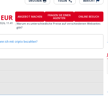
DRUCKEN
TEILEN
BERICHT
 EUR
FRAGEN SIE EINEN
ANGEBOT MACHEN
ONLINE BESUCH
AGENTEN
2026, 11.41
Warum es unterschiedliche Preise auf verschiedenen Webseites
gibt?
nn ich mit cripto bezahlen?