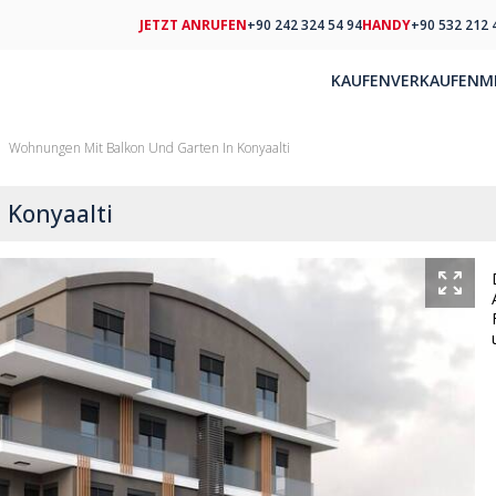
JETZT ANRUFEN
+90 242 324 54 94
HANDY
+90 532 212 
KAUFEN
VERKAUFEN
M
Wohnungen Mit Balkon Und Garten In Konyaalti
 Konyaalti