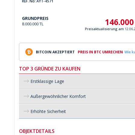
REF. No: AYT-4571
GRUNDPREIS
146.000
8.000.000 TL
Preisaktualisierung am
12.06.
BITCOIN AKZEPTIERT
PREIS IN BTC UMRECHEN
Wie ka
TOP 3 GRÜNDE ZU KAUFEN
Erstklassige Lage
Außergewöhnlicher Komfort
Erhöhte Sicherheit
OBJEKTDETAILS