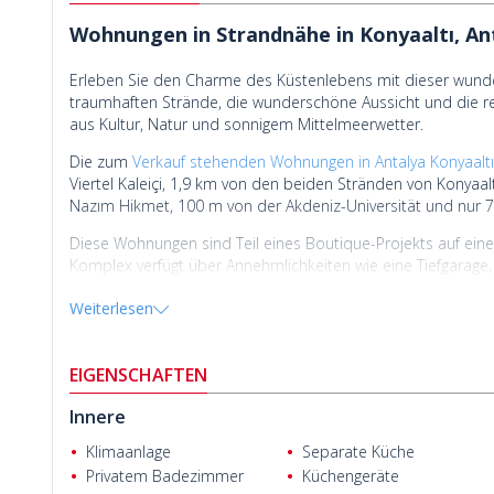
Wohnungen in Strandnähe in Konyaaltı, An
Erleben Sie den Charme des Küstenlebens mit dieser wunder
traumhaften Strände, die wunderschöne Aussicht und die re
aus Kultur, Natur und sonnigem Mittelmeerwetter.
Die zum
Verkauf stehenden Wohnungen in Antalya Konyaaltı
Viertel Kaleiçi, 1,9 km von den beiden Stränden von Kony
Nazım Hikmet, 100 m von der Akdeniz-Universität und nur 70
Diese Wohnungen sind Teil eines Boutique-Projekts auf ei
Komplex verfügt über Annehmlichkeiten wie eine Tiefgarage
automatische Rollläden, Internet- und TV-Anschluss, einen A
Weiterlesen
EIGENSCHAFTEN
Innere
Klimaanlage
Separate Küche
Privatem Badezimmer
Küchengeräte