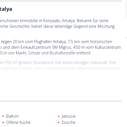
talya
schönen Immobilie in Konyaaltı, Antalya. Bekannt für seine
iche Geschichte, bietet diese lebendige Gegend eine Mischung
liegen 20 km vom Flughafen Antalya, 7,5 km vom historischen
aaltı und dem Einkaufszentrum 5M Migros, 450 m vom Kulturzentrum
 m von Markt, Schule und Bushaltestelle entfernt.
nem 762 m² großen Grundstück mit einem einzigen Gebäude. Der
, angelegte Gärten, einen sicheren Eingang, Überwachungskameras,
ufzug und Stahltüren.
Balkon
Jalousie
Offene Küche
Dusche