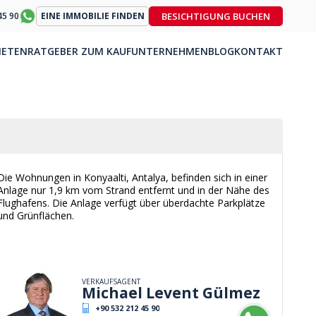
BESICHTIGUNG BUCHEN
45 90
EINE IMMOBILIE FINDEN
IETEN
RATGEBER ZUM KAUF
UNTERNEHMEN
BLOG
KONTAKT
Die Wohnungen in Konyaalti, Antalya, befinden sich in einer
Anlage nur 1,9 km vom Strand entfernt und in der Nähe des
Flughafens. Die Anlage verfügt über überdachte Parkplätze
und Grünflächen.
VERKAUFSAGENT
Michael Levent Gülmez
+90 532 212 45 90