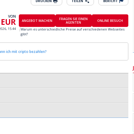
DRUCKEN
TEILEN
BERICHT
VON
 EUR
FRAGEN SIE EINEN
ANGEBOT MACHEN
ONLINE BESUCH
AGENTEN
2026, 15.44
Warum es unterschiedliche Preise auf verschiedenen Webseites
gibt?
nn ich mit cripto bezahlen?