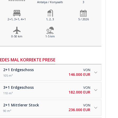
Antalya / Konyaaltı
3
2+1, 3+1, 4+1
1, 2, 3
5 / 2026
0-50 km
1-5 km
JEDES MAL KORREKTE PREISE
2+1
Erdgeschoss
VON
146.000 EUR
105 m²
3+1
Erdgeschoss
VON
182.000 EUR
110 m²
2+1
Mittlerer Stock
VON
236.000 EUR
90 m²