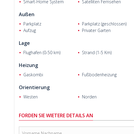
Smart-Home System
Satelliten Fernsehen
Außen
Parkplatz
Parkplatz (geschlossen)
Cengizhan Helvacı
Aufzug
Privater Garten
Lage
Flughafen (0-50 km)
Strand (1-5 Km)
Heizung
Gaskombi
Fußbodenheizung
Orientierung
Westen
Norden
Stephan Peters
FORDEN SIE WIETERE DETAILS AN