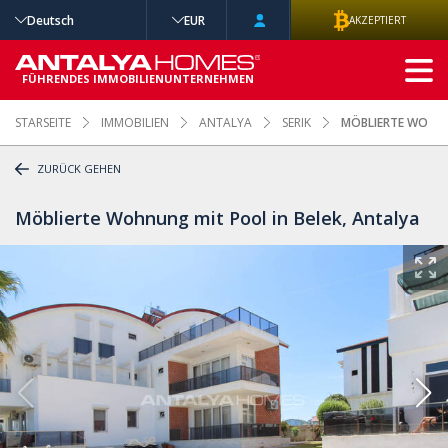
Deutsch
EUR
AKZEPTIERT
ERWEITERTE
SUCHE
FÜHRENDES IMMOBILIENUNTERNEHMEN
STARSEITE
IMMOBILIEN
ANTALYA
SERIK
MÖBLIERTE WOHNU
ZURÜCK GEHEN
Möblierte Wohnung mit Pool in Belek, Antalya