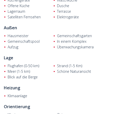
Küchengeräte
Waschküche
Antalya ist 38 km, der Flughafen Antalya 32 km, das Land der
Offene Küche
Dusche
Legenden 7,5 km, der öffentliche Strand von Belek 3 km und
Lagerraum
Terrasse
Golfplätze 2,5 km entfernt.
Satelliten Fernsehen
Elektrogeräte
Außen
Hausmeister
Gemeinschaftsgarten
Gemeinschaftspool
In einem Komplex
Aufzug
Überwachungskamera
Lage
Flughafen (0-50 km)
Strand (1-5 Km)
Meer (1-5 km)
Schöne Naturansicht
Blick auf die Berge
Heizung
Klimaanlage
Orientierung