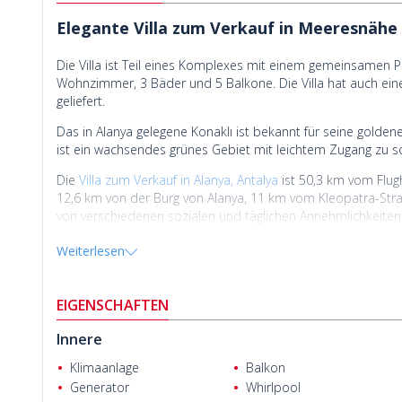
Elegante Villa zum Verkauf in Meeresnähe 
Die Villa ist Teil eines Komplexes mit einem gemeinsamen Po
Wohnzimmer, 3 Bäder und 5 Balkone. Die Villa hat auch ein
geliefert.
Das in Alanya gelegene Konaklı ist bekannt für seine gold
ist ein wachsendes grünes Gebiet mit leichtem Zugang zu s
Die
Villa zum Verkauf in Alanya, Antalya
ist 50,3 km vom Flug
12,6 km von der Burg von Alanya, 11 km vom Kleopatra-Stra
von verschiedenen sozialen und täglichen Annehmlichkeiten
Weiterlesen
EIGENSCHAFTEN
Innere
Camille E.
Klimaanlage
Balkon
Generator
Whirlpool