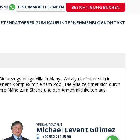
BESICHTIGUNG BUCHEN
45 90
EINE IMMOBILIE FINDEN
IETEN
RATGEBER ZUM KAUF
UNTERNEHMEN
BLOG
KONTAKT
Die bezugsfertige Villa in Alanya Antalya befindet sich in
einem Komplex mit einem Pool. Die Villa zeichnet sich durch
ihre Nähe zum Strand und den Annehmlichkeiten aus.
VERKAUFSAGENT
Michael Levent Gülmez
+90 532 212 45 90