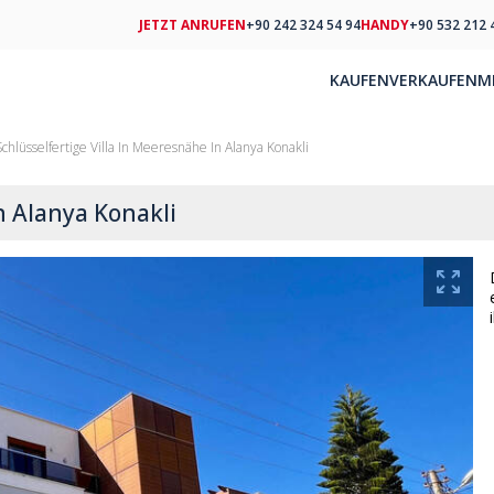
JETZT ANRUFEN
+90 242 324 54 94
HANDY
+90 532 212 
KAUFEN
VERKAUFEN
M
Schlüsselfertige Villa In Meeresnähe In Alanya Konakli
n Alanya Konakli