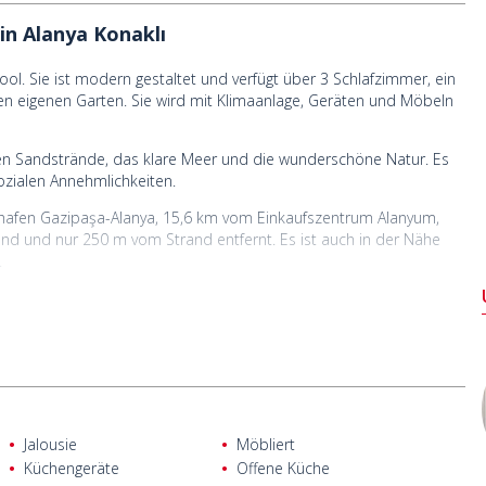
in Alanya Konaklı
ol. Sie ist modern gestaltet und verfügt über 3 Schlafzimmer, ein
en eigenen Garten. Sie wird mit Klimaanlage, Geräten und Möbeln
enen Sandstrände, das klare Meer und die wunderschöne Natur. Es
ozialen Annehmlichkeiten.
hafen Gazipaşa-Alanya, 15,6 km vom Einkaufszentrum Alanyum,
nd und nur 250 m vom Strand entfernt. Es ist auch in der Nähe
.
Jalousie
Möbliert
Küchengeräte
Offene Küche