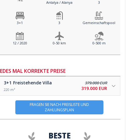
Antalya / Alanya
3
3+1
3
Gemeinschaftspool
12 / 2020
0-50 km
0-500 m
JEDES MAL KORREKTE PREISE
3+1
Freistehende Villa
379.000 EUR
319.000 EUR
220 m²
FRAGEN SIE NACH PREISLISTE UND
ZAHLUNGSPLAN
BESTE