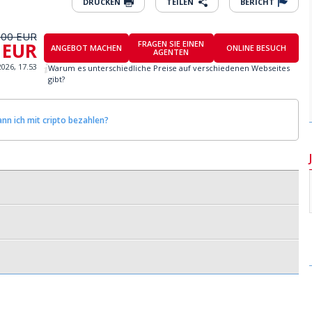
DRUCKEN
TEILEN
BERICHT
000 EUR
 EUR
FRAGEN SIE EINEN
ANGEBOT MACHEN
ONLINE BESUCH
AGENTEN
2026, 17.53
Warum es unterschiedliche Preise auf verschiedenen Webseites
gibt?
nn ich mit cripto bezahlen?