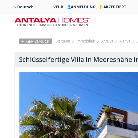
Deutsch
EUR
ANMELDUNG
AKZEPTIERT
FÜHRENDES IMMOBILIENUNTERNEHMEN
Starseite
Immobilien
Antalya
Alanya
GEH ZURÜCK
Schlüsselfertige Villa in Meeresnähe i