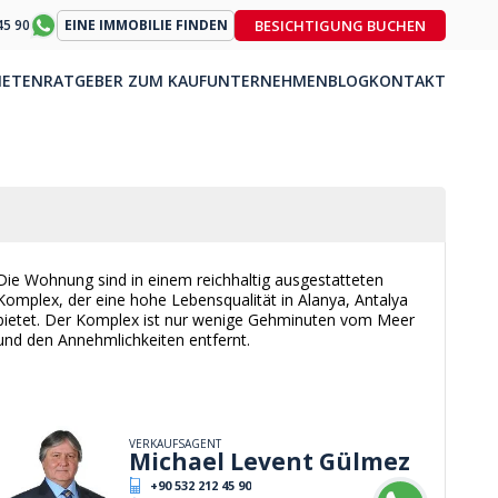
BESICHTIGUNG BUCHEN
45 90
EINE IMMOBILIE FINDEN
IETEN
RATGEBER ZUM KAUF
UNTERNEHMEN
BLOG
KONTAKT
Die Wohnung sind in einem reichhaltig ausgestatteten
Komplex, der eine hohe Lebensqualität in Alanya, Antalya
bietet. Der Komplex ist nur wenige Gehminuten vom Meer
und den Annehmlichkeiten entfernt.
VERKAUFSAGENT
Michael Levent Gülmez
+90 532 212 45 90