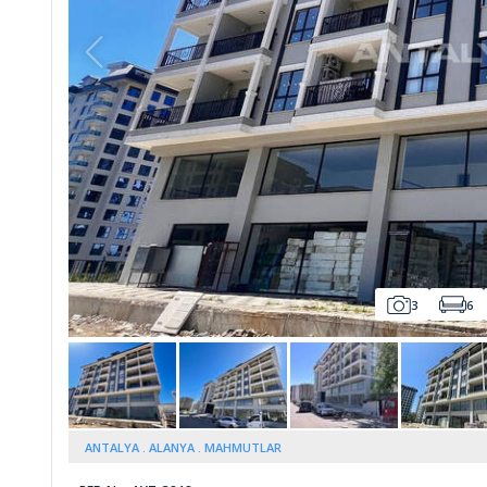
Whatsapp
lmez
3
6
ANTALYA
ALANYA
MAHMUTLAR