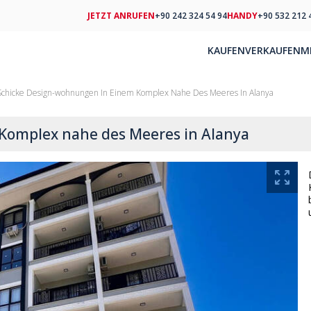
JETZT ANRUFEN
+90 242 324 54 94
HANDY
+90 532 212 
KAUFEN
VERKAUFEN
M
Schicke Design-wohnungen In Einem Komplex Nahe Des Meeres In Alanya
Komplex nahe des Meeres in Alanya