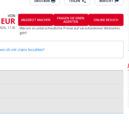
DRUCKEN
TEILEN
BERICHT
VON
 EUR
FRAGEN SIE EINEN
ANGEBOT MACHEN
ONLINE BESUCH
AGENTEN
2026, 17.30
Warum es unterschiedliche Preise auf verschiedenen Webseites
gibt?
nn ich mit cripto bezahlen?