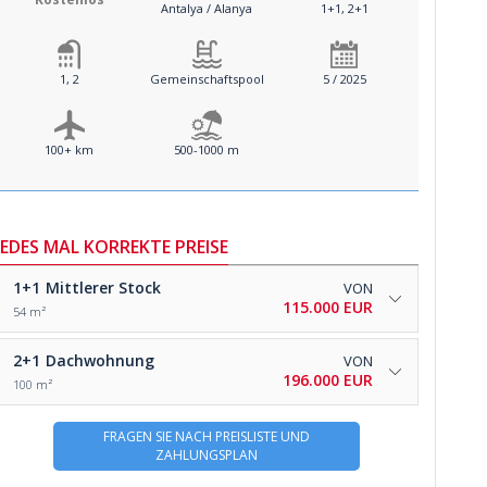
Antalya / Alanya
1+1, 2+1
1, 2
Gemeinschaftspool
5 / 2025
100+ km
500-1000 m
JEDES MAL KORREKTE PREISE
1+1
Mittlerer Stock
VON
115.000 EUR
54 m²
2+1
Dachwohnung
VON
196.000 EUR
100 m²
FRAGEN SIE NACH PREISLISTE UND
ZAHLUNGSPLAN