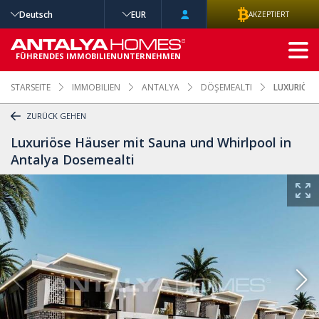
Deutsch
EUR
AKZEPTIERT
ERWEITERTE
SUCHE
FÜHRENDES IMMOBILIENUNTERNEHMEN
STARSEITE
IMMOBILIEN
ANTALYA
DÖŞEMEALTI
LUXURIÖSE
ZURÜCK GEHEN
Luxuriöse Häuser mit Sauna und Whirlpool in
Antalya Dosemealti