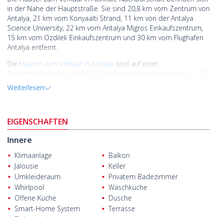
in der Nähe der Hauptstraße. Sie sind 20,8 km vom Zentrum von
Antalya, 21 km vom Konyaalti Strand, 11 km von der Antalya
Science University, 22 km vom Antalya Migros Einkaufszentrum,
15 km vom Ozdilek Einkaufszentrum und 30 km vom Flughafen
Antalya entfernt.
Die
Häuser zum Verkauf in Antalya
sind auf einer
Grundstücksfläche von 6.887,00 m² gebaut und bestehen aus 14
freistehenden Häusern innerhalb der Anlage. Jedes Haus verfügt
Weiterlesen
über einen privaten Pool, einen eigenen Garten und einen
Parkplatz im Freien.
Das Haus mit vier Schlafzimmern verfügt über ein Wohnzimmer,
EIGENSCHAFTEN
eine offene Küche, ein Badezimmer, vier en-suite Badezimmer,
vier Ankleidezimmer, eine Sauna, einen Abstellraum, einen
Innere
Bügelraum, zwei Balkone und zwei Terrassen.
Klimaanlage
Balkon
Darüber hinaus sind die Häuser mit Franke-
Jalousie
Keller
Kücheneinbaugeräten, Franke-Kühlschrank, Franke-
Umkleideraum
Privatem Badezimmer
Geschirrspüler, VRF-Klimaanlage, Fußbodenheizung, Smart-
Whirlpool
Waschküche
Home-System, Kamerasystem, Erdgas-Infrastruktur, Video-
Offene Küche
Dusche
Gegensprechanlage, TV-Gerät, Garderobe, elektrischen Rollläden,
Smart-Home System
Terrasse
Spot- und LED-Beleuchtung und Stahl-Außentür ausgestattet.