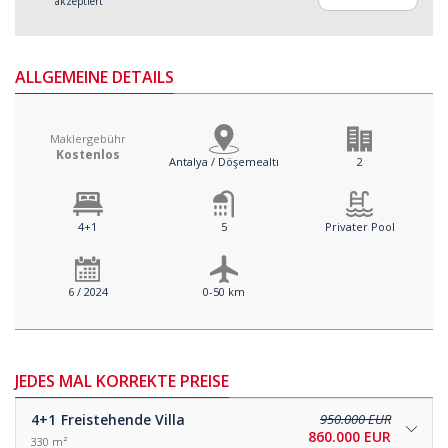
akzeptiert
ALLGEMEINE DETAILS
Maklergebühr
Kostenlos
Antalya / Döşemealtı
2
4+1
5
Privater Pool
6 / 2024
0-50 km
JEDES MAL KORREKTE PREISE
4+1
Freistehende Villa
950.000 EUR
860.000 EUR
330 m²