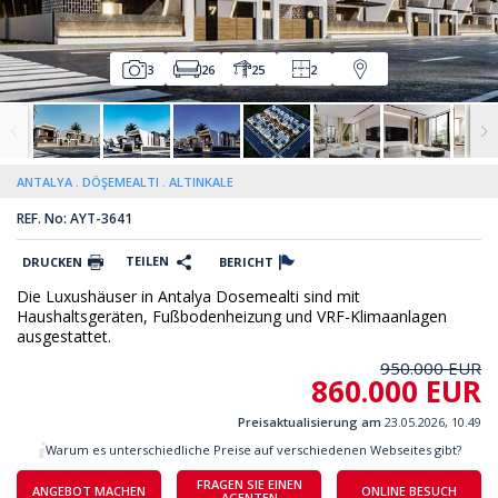
3
26
25
2
ANTALYA
DÖŞEMEALTI
ALTINKALE
REF. No: AYT-3641
TEILEN
DRUCKEN
BERICHT
Die Luxushäuser in Antalya Dosemealti sind mit
Haushaltsgeräten, Fußbodenheizung und VRF-Klimaanlagen
ausgestattet.
950.000 EUR
860.000 EUR
Preisaktualisierung am
23.05.2026, 10.49
Warum es unterschiedliche Preise auf verschiedenen Webseites gibt?
FRAGEN SIE EINEN
ANGEBOT MACHEN
ONLINE BESUCH
AGENTEN