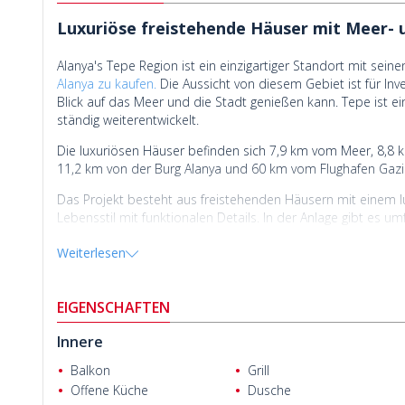
Luxuriöse freistehende Häuser mit Meer- u
Alanya's Tepe Region ist ein einzigartiger Standort mit s
Alanya zu kaufen.
Die Aussicht von diesem Gebiet ist für Inv
Blick auf das Meer und die Stadt genießen kann. Tepe ist e
ständig weiterentwickelt.
Die luxuriösen Häuser befinden sich 7,9 km vom Meer, 8,
11,2 km von der Burg Alanya und 60 km vom Flughafen Gazi
Das Projekt besteht aus freistehenden Häusern mit einem l
Lebensstil mit funktionalen Details. In der Anlage gibt es u
Whirlpool, Grillplatz, Privatpool und Garten. Darüber hinaus
Weiterlesen
Laminatböden, Duschkabinen und Klimaanlagen ausgestatte
EIGENSCHAFTEN
Innere
Balkon
Grill
Offene Küche
Dusche