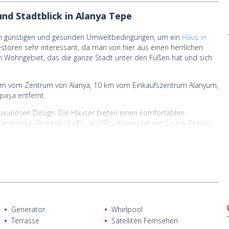
nd Stadtblick in Alanya Tepe
einen günstigen und gesunden Umweltbedingungen, um ein
Haus in
estoren sehr interessant, da man von hier aus einen herrlichen
in Wohngebiet, das die ganze Stadt unter den Füßen hat und sich
8 km vom Zentrum von Alanya, 10 km vom Einkaufszentrum Alanyum,
paşa entfernt.
uxuriösen Design. Die Häuser bieten einen komfortablen
mfangreiche Gemeinschafts- und Privatbereiche wie Sauna, Fitness,
 sind die Häuser reichhaltig mit hochwertigen Materialien,
t.
Generator
Whirlpool
Terrasse
Satelliten Fernsehen