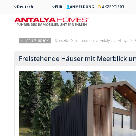
Deutsch
EUR
ANMELDUNG
AKZEPTIERT
FÜHRENDES IMMOBILIENUNTERNEHMEN
Starseite
Immobilien
Antalya
Alanya
GEH ZURÜCK
Freistehende Häuser mit Meerblick un