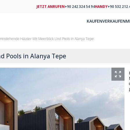
JETZT ANRUFEN
+90 242 324 54 94
HANDY
+90 532 212 
KAUFEN
VERKAUFEN
M
Freistehende Häuser Mit Meerblick Und Pools In Alanya Tepe
d Pools in Alanya Tepe