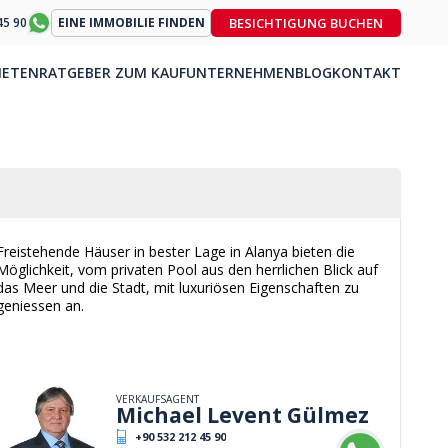
BESICHTIGUNG BUCHEN
45 90
EINE IMMOBILIE FINDEN
IETEN
RATGEBER ZUM KAUF
UNTERNEHMEN
BLOG
KONTAKT
Freistehende Häuser in bester Lage in Alanya bieten die
Möglichkeit, vom privaten Pool aus den herrlichen Blick auf
das Meer und die Stadt, mit luxuriösen Eigenschaften zu
geniessen an.
VERKAUFSAGENT
Michael Levent Gülmez
+90 532 212 45 90