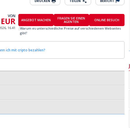
DRUCKEN
TEILEN
BERICHT
VON
 EUR
FRAGEN SIE EINEN
ANGEBOT MACHEN
ONLINE BESUCH
AGENTEN
2026, 16.41
Warum es unterschiedliche Preise auf verschiedenen Webseites
gibt?
nn ich mit cripto bezahlen?