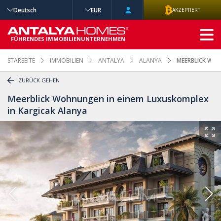
Deutsch
EUR
AKZEPTIERT
ERWEITERTE
SUCHE
FÜHRENDES IMMOBILIENUNTERNEHMEN
STARSEITE
IMMOBILIEN
ANTALYA
ALANYA
MEERBLICK WOH
ZURÜCK GEHEN
Meerblick Wohnungen in einem Luxuskomplex
in Kargicak Alanya