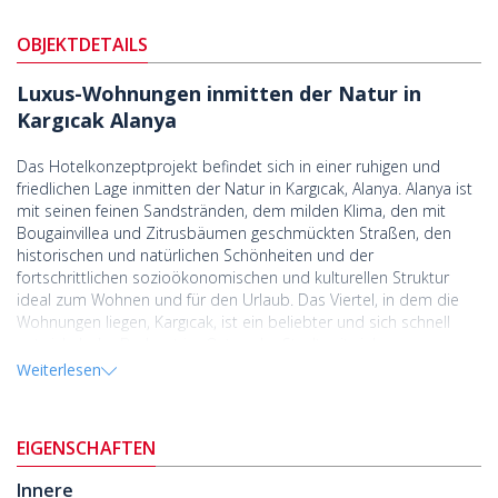
OBJEKTDETAILS
Luxus-Wohnungen inmitten der Natur in
Kargıcak Alanya
Das Hotelkonzeptprojekt befindet sich in einer ruhigen und
friedlichen Lage inmitten der Natur in Kargıcak, Alanya. Alanya ist
mit seinen feinen Sandstränden, dem milden Klima, den mit
Bougainvillea und Zitrusbäumen geschmückten Straßen, den
historischen und natürlichen Schönheiten und der
fortschrittlichen sozioökonomischen und kulturellen Struktur
ideal zum Wohnen und für den Urlaub. Das Viertel, in dem die
Wohnungen liegen, Kargıcak, ist ein beliebter und sich schnell
entwickelnder Badeort im Osten der Stadt mit vielen
Luxusprojekten.
Weiterlesen
Die
Wohnungen zum Verkauf in Alanya
sind 2,8 km vom Strand, 3
km von Mahmutlar, 16 km vom Stadtzentrum Alanyas, 25 km
EIGENSCHAFTEN
vom Flughafen Alanya-Gazipaşa und 130 km vom Flughafen
Antalya entfernt.
Innere