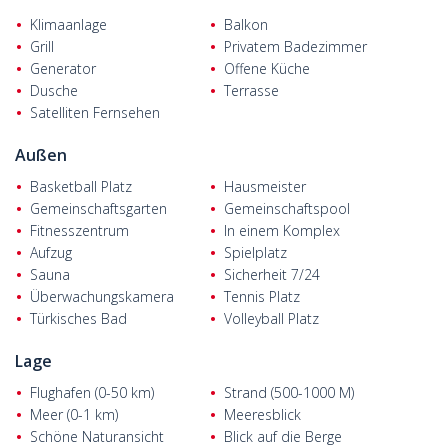
Die Wohnungen befinden sich in einem Luxusprojekt, das auf
Klimaanlage
Balkon
einem insgesamt 16.113 m² großen Grundstück gebaut wurde.
Grill
Privatem Badezimmer
Das Projekt für die Ferienanlage besteht aus 11 Wohnblöcken
Generator
Offene Küche
und 16 freistehenden Villen. Das Projekt bietet 5-Sterne-Hotel-
Einrichtungen.
Dusche
Terrasse
Satelliten Fernsehen
Der luxuriöse Komplex bietet reichhaltige soziale Einrichtungen
wie Innen- und Außenschwimmbäder, ein Wellness-Center, eine
Außen
Sauna, große Gärten, Innen- und Außenspielplätze für Kinder
sowie Parkplätze für den Komfort der Bewohner.
Basketball Platz
Hausmeister
Gemeinschaftsgarten
Gemeinschaftspool
Die Luxuswohnungen werden mit schicken Bodenbelägen,
Fitnesszentrum
In einem Komplex
Fenstern, Innen- und Außentüren, reichlich Beleuchtung, Küchen-
Aufzug
Spielplatz
und Badezimmerschränken, Balkon- und Treppengeländern,
Sauna
Sicherheit 7/24
Strom-, Heizungs- und Wasserinstallationen ausgestattet.
Überwachungskamera
Tennis Platz
Türkisches Bad
Volleyball Platz
Lage
Flughafen (0-50 km)
Strand (500-1000 M)
Meer (0-1 km)
Meeresblick
Schöne Naturansicht
Blick auf die Berge