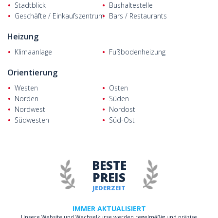
Stadtblick
Bushaltestelle
Geschäfte / Einkaufszentrum
Bars / Restaurants
Heizung
Klimaanlage
Fußbodenheizung
Orientierung
Westen
Osten
Norden
Süden
Nordwest
Nordost
Südwesten
Süd-Ost
BESTE
PREIS
JEDERZEIT
IMMER AKTUALISIERT
Unsere Website und Wechselkurse werden regelmäßig und präzise