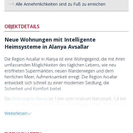
Alle Annehmlichkeiten sind zu Fuß zu erreichen
OBJEKTDETAILS
Neue Wohnungen mit Intelligente
Heimsysteme in Alanya Avsallar
Die Region Avsallar in Alanya ist eine Wohngegend, die mit ihren
umfassenden Möglichkeiten des täglichen Lebens, wie neu
eröffneten Supermärkten, neuen Wanderwegen und dem
herrlichen Meer, Aufmerksamkeit erregt. Die Region Avsallar
entwickelt sich schnell zu einer modernen Siedlung, die
Sicherheit und Komfort bietet.
Die
Wohnung in Alanya
ist 1 km vom İncekum Naturpark, 1,4 km
vom Avsallar Zentrum, 4 km vom Sea Dolphin Park, 20 km vom
berühmten Kleopatra Strand, 22 km von der Alanya Burg, 25,5
Weiterlesen
km vom Alanyum Einkaufszentrum und 59,4 km vom Gazipaşa
Flughafen entfernt.
Das Wohnprojekt in Avsallar verfügt über ein Schwimmbad,