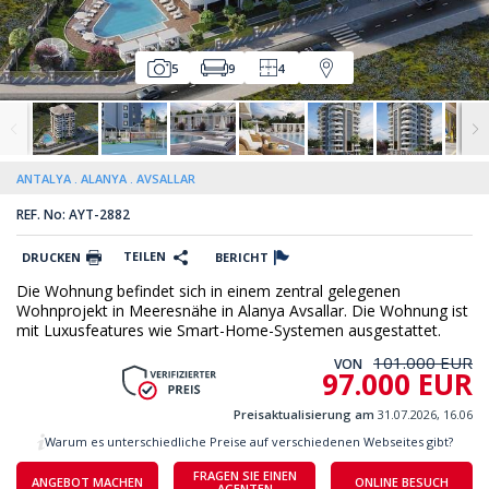
5
9
4
ANTALYA
ALANYA
AVSALLAR
REF. No: AYT-2882
TEILEN
DRUCKEN
BERICHT
Die Wohnung befindet sich in einem zentral gelegenen
Wohnprojekt in Meeresnähe in Alanya Avsallar. Die Wohnung ist
mit Luxusfeatures wie Smart-Home-Systemen ausgestattet.
101.000 EUR
VON
97.000 EUR
Preisaktualisierung am
31.07.2026, 16.06
Warum es unterschiedliche Preise auf verschiedenen Webseites gibt?
FRAGEN SIE EINEN
ANGEBOT MACHEN
ONLINE BESUCH
AGENTEN