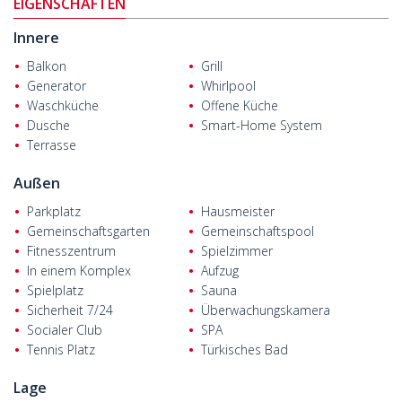
EIGENSCHAFTEN
Spielplätze im Innen- und Außenbereich, ein Bad, einen
Massageraum, einen Whirlpool, einen Ruheraum, ein Café, ein
Innere
Restaurant, eine Bibliothek, ein Spielzimmer für Erwachsene,
Balkon
Grill
einen Tennisplatz, Gartenschach, einen Fitnessraum, Grillplätze
Generator
Whirlpool
und Pavillons.
Waschküche
Offene Küche
Die neuen Immobilien in fußläufiger Entfernung zum Meer sind
Dusche
Smart-Home System
mit intelligenten Haussystemen und hochwertigen Materialien
Terrasse
ausgestattet. Die Immobilie mit luxuriösem Design bietet Ihnen
ästhetische und komfortable Wohnräume mit hochwertigen
Außen
Küchen- und Badezimmerschränken und Keramikböden im
Innenbereich.
Parkplatz
Hausmeister
Gemeinschaftsgarten
Gemeinschaftspool
Fitnesszentrum
Spielzimmer
In einem Komplex
Aufzug
Spielplatz
Sauna
Sicherheit 7/24
Überwachungskamera
Socialer Club
SPA
Tennis Platz
Türkisches Bad
Lage