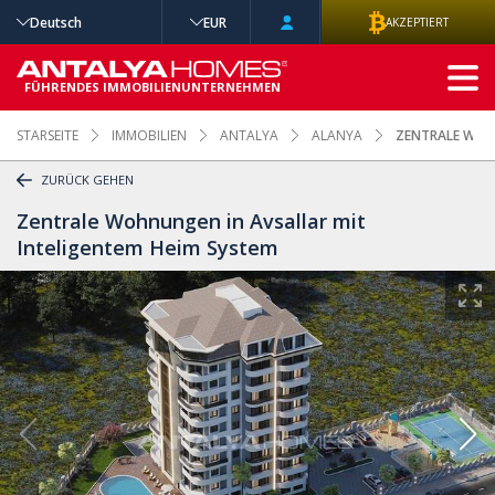
Deutsch
EUR
AKZEPTIERT
ERWEITERTE
SUCHE
FÜHRENDES IMMOBILIENUNTERNEHMEN
STARSEITE
IMMOBILIEN
ANTALYA
ALANYA
ZENTRALE WOHN
ZURÜCK GEHEN
Zentrale Wohnungen in Avsallar mit
Inteligentem Heim System