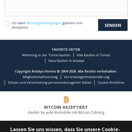
Ich habe
Nutzungsbedingungen
gelesen und
akzeptiert
FAVORITE-SEITEN
Wohnung in der Türkei kaufen
Villa Kaufen in Türkei
Haus Kaufen in Antalya
Copyright Antalya Homes © 2004-2026. Alle Rechte vorbehalten.
Mitgliedschaftsvertrag
Verschwiegenheitserklärung
Schutz und Verarbeitung personenbezogener Daten
Cookie-Richtlinie
BITCOIN AKZEPTIERT
Kaufen Sie jede Immobilie mit Bitcoin-Zahlung
FÜHRENDES IMMOBILIENUNTERNEHMEN
Lassen Sie uns wissen, dass Sie unsere Cookie-