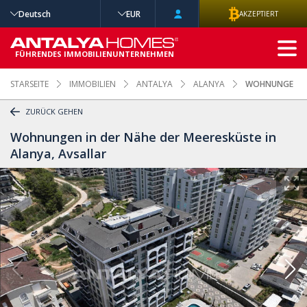
Deutsch
EUR
AKZEPTIERT
ERWEITERTE
SUCHE
FÜHRENDES IMMOBILIENUNTERNEHMEN
STARSEITE
IMMOBILIEN
ANTALYA
ALANYA
WOHNUNGEN IN 
ZURÜCK GEHEN
Wohnungen in der Nähe der Meeresküste in
Alanya, Avsallar