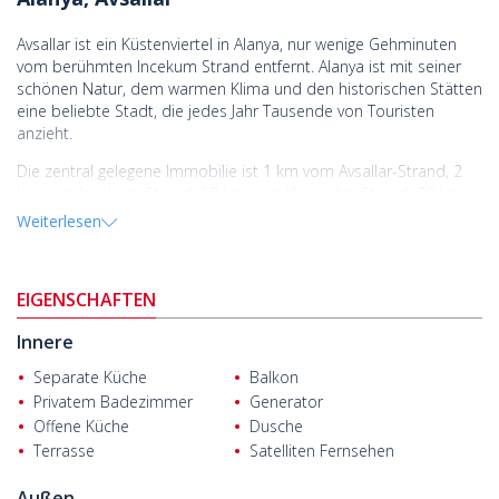
Avsallar ist ein Küstenviertel in Alanya, nur wenige Gehminuten
vom berühmten Incekum Strand entfernt. Alanya ist mit seiner
schönen Natur, dem warmen Klima und den historischen Stätten
eine beliebte Stadt, die jedes Jahr Tausende von Touristen
anzieht.
Die zentral gelegene Immobilie ist 1 km vom Avsallar-Strand, 2
km vom Incekum-Strand, 18 km vom Kleopatra-Strand, 20 km
vom Stadtzentrum von Alanya und 27 km von Dimcayi entfernt.
Weiterlesen
Alle sozialen und alltäglichen Einrichtungen sind von der
Immobilie aus zu Fuß erreichbar.
Wohnungen in Alanya
EIGENSCHAFTEN
bietet seinen Bewohnern privilegierte
Einrichtungen wie beheizte Schwimmbäder, Aquapark,
Innere
Concierge-Service, Türkisches Bad, Sauna, Dampfbad, SPA und
Massage, Spielzimmer, Kinderspielplatz, Konferenzraum,
Separate Küche
Balkon
Badezimmer, Fitnessraum, Café, Restaurant, Grillplatz, Park,
Privatem Badezimmer
Generator
Pavillon, Plätze zum Sonnenbaden, Parkplatz, Generator, Satellit,
Offene Küche
Dusche
Wifi und Hausmeister.
Terrasse
Satelliten Fernsehen
Das luxuriöse Anwesen ist auf einem 4266 qm großen
Grundstück gebaut. Das prestigeträchtige Projekt besteht aus
Außen