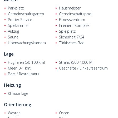
einem einzigen Block mit neunzig Wohnungen. Es gibt
Parkplatz
Hausmeister
verschiedene Wohnungsgrundrisse wie Penthouse-Duplexe und
Gemeinschaftsgarten
Gemeinschaftspool
Wohnungen im mittleren Stockwerk. Die moderne, mit
hochwertigen Möbeln ausgestattete Immobilie verfügt über eine
Portier Service
Fitnesszentrum
2,80 m hohe Zwischendecke. Darüber hinaus verfügen die
Spielzimmer
In einem Komplex
Wohnungen über keramische Fußböden, LED-Strahler,
Aufzug
Spielplatz
Granitarbeitsplatten in Bädern und Küchen, Duschkabinen,
Sauna
Sicherheit 7/24
offene Küchen, großzügige Terrassen und Balkone.
Überwachungskamera
Türkisches Bad
Lage
Flughafen (50-100 km)
Strand (500-1000 M)
Meer (0-1 km)
Geschäfte / Einkaufszentrum
Bars / Restaurants
Heizung
Klimaanlage
Orientierung
Westen
Osten