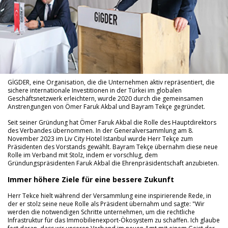
GİGDER, eine Organisation, die die Unternehmen aktiv repräsentiert, die
sichere internationale Investitionen in der Türkei im globalen
Geschäftsnetzwerk erleichtern, wurde 2020 durch die gemeinsamen
Anstrengungen von Ömer Faruk Akbal und Bayram Tekçe gegründet.
Seit seiner Gründung hat Ömer Faruk Akbal die Rolle des Hauptdirektors
des Verbandes übernommen. In der Generalversammlung am 8.
November 2023 im Liv City Hotel Istanbul wurde Herr Tekçe zum
Präsidenten des Vorstands gewählt. Bayram Tekçe übernahm diese neue
Rolle im Verband mit Stolz, indem er vorschlug, dem
Gründungspräsidenten Faruk Akbal die Ehrenpräsidentschaft anzubieten.
Immer höhere Ziele für eine bessere Zukunft
Herr Tekce hielt während der Versammlung eine inspirierende Rede, in
der er stolz seine neue Rolle als Präsident übernahm und sagte: "Wir
werden die notwendigen Schritte unternehmen, um die rechtliche
Infrastruktur für das Immobilienexport-Ökosystem zu schaffen. Ich glaube