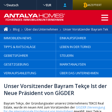
Deutsch
EUR
AKZEPTIERT
ERWEITERTE
SUCHE
FÜHRENDES IMMOBILIENUNTERNEHMEN
Blog
Über das Unternehmen
Unser Vorsitzender Bayram Tekçe 
IMMOBILIEN-NEWS
EINKAUFSFÜHRER
TIPPS & RATSCHLÄGE
LEBEN IN DER TÜRKEI
GEBIETSFÜHRER
STEUERN
GESETZGEBUNG
MARKTANALYSEN
VERKAUFSANLEITUNG
ÜBER DAS UNTERNEHMEN
Unser Vorsitzender Bayram Tekçe Ist der
Neue Präsident von GİGDER
Bayram Tekçe, der Gründungsvater unseres Unternehmens TEKCE Real
Estate, wurde im neuen Amt zum Vorsitzenden der
GİGDER (Vereinigung
für die internationale Förderung von Immobilien)
gewählt. Herr Tekçe