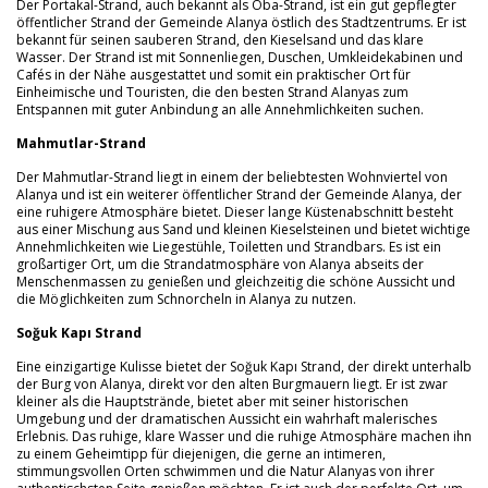
Der Portakal-Strand, auch bekannt als Oba-Strand, ist ein gut gepflegter
öffentlicher Strand der Gemeinde Alanya östlich des Stadtzentrums. Er ist
bekannt für seinen sauberen Strand, den Kieselsand und das klare
Wasser. Der Strand ist mit Sonnenliegen, Duschen, Umkleidekabinen und
Cafés in der Nähe ausgestattet und somit ein praktischer Ort für
Einheimische und Touristen, die den besten Strand Alanyas zum
Entspannen mit guter Anbindung an alle Annehmlichkeiten suchen.
Mahmutlar-Strand
Der Mahmutlar-Strand liegt in einem der beliebtesten Wohnviertel von
Alanya und ist ein weiterer öffentlicher Strand der Gemeinde Alanya, der
eine ruhigere Atmosphäre bietet. Dieser lange Küstenabschnitt besteht
aus einer Mischung aus Sand und kleinen Kieselsteinen und bietet wichtige
Annehmlichkeiten wie Liegestühle, Toiletten und Strandbars. Es ist ein
großartiger Ort, um die Strandatmosphäre von Alanya abseits der
Menschenmassen zu genießen und gleichzeitig die schöne Aussicht und
die Möglichkeiten zum Schnorcheln in Alanya zu nutzen.
Soğuk Kapı Strand
Eine einzigartige Kulisse bietet der Soğuk Kapı Strand, der direkt unterhalb
der Burg von Alanya, direkt vor den alten Burgmauern liegt. Er ist zwar
kleiner als die Hauptstrände, bietet aber mit seiner historischen
Umgebung und der dramatischen Aussicht ein wahrhaft malerisches
Erlebnis. Das ruhige, klare Wasser und die ruhige Atmosphäre machen ihn
zu einem Geheimtipp für diejenigen, die gerne an intimeren,
stimmungsvollen Orten schwimmen und die Natur Alanyas von ihrer