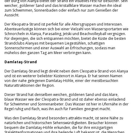
der Burg von Alanya bietet der Strand ein visuelles Fest für Besucher. Sein
weicher, goldener Sand und das kristallklare Wasser machen ihn ideal
zum Schwimmen, Sonnenbaden oder einfach nur zum Genießen der
Aussicht.
Der Kleopatra-Strand ist perfekt für alle Altersgruppen und Interessen.
Abenteuerlustige können sich bei einer Vielzahl von Wassersportarten wie
Schnorcheln in Alanya, Parasailing, Jetski und Beachvolleyball vergnügen.
Für diejenigen, die sich entspannen möchten, bietet die Küste die besten
Strandclubs Alanyas mit bequemen Liegestühlen, schattigen
Sonnenschirmen und einer Auswahl an Erfrischungen, sodass man
mühelos den ganzen Tag am Meer verbringen kann.
Damlataş-Strand
Der Damlataş-Strand liegt direkt neben dem Cleopatra-Strand von Alanya
und ist ein weiterer beliebter Küstenort in Alanya. Er hat seinen Namen
von der nahe gelegenen Damlataş-Höhle, einer der meistbesuchten
Naturattraktionen der Region.
Dieser Strand hat denselben weichen, goldenen Sand und das klare,
blaue Wasser wie der Cleopatra-Strand und ist daher ebenso einladend
für Schwimmer und Sonnenanbeter. Das Wasser ist hier in Ufernähe in der
Regel ruhig und flach, was ihn auch für Familien geeignet macht.
Was den Damlataş-Strand besonders attraktiv macht, ist seine Nähe zu
natürlichen und historischen Sehenswürdigkeiten. Besucher können
bequem die Damlataş-Höhle erkunden, die für ihre einzigartigen
Stalaktitenformationen und ihre heilende Luft bekannt ist, die Menschen