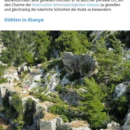
authentischsten Seite genießen möchten. Er ist auch der perfekte Ort, um
den Charme der
historischen Sehenswürdigkeiten Alanyas
zu genießen
und gleichzeitig die natürliche Schönheit der Küste zu bewundern.
Höhlen in Alanya