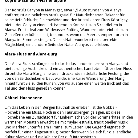
Köprülü-Schlucht-Nationalpark
Der Köprülü Canyon in Manavgat, etwa 1,5 Autostunden von Alanya
entfernt, ist ein beliebtes Ausflugsziel für Naturliebhaber. Bekannt für
seine tiefe Schlucht, Pinienwälder und den kristallklaren Fluss Köprüçay,
bietet der Canyon einen erfrischenden Kontrast zum Strandleben in
Alanya. Er ist ideal zum Wildwasser-Rafting, Wandern oder einfach zum
Genießen der kühlen Luft, besonders wenn die Meerestemperaturen in
Alanya im Sommer steigen. Dieses Naturwunder ist eine perfekte
Möglichkeit, eine andere Seite der Natur Alanyas zu erleben.
Alara-Fluss und Alara-Burg
Der Alara-Fluss schlängelt sich durch das Landesinnere von Alanya und
bietet ruhige Ausblicke und ein authentisches Landleben. Über dem Fluss
thront die Alara-Burg, eine beeindruckende mittelalterliche Festung, die
von den Seldschuken erbaut wurde. Eine kurze Wanderung den Hang
hinauf führt Sie zu den Ruinen, von wo aus Sie einen weiten Blick auf das
Tal und den Fluss genießen können.
Gökbel-Hochebene
Um das Leben in den Bergen hautnah zu erleben, ist die Gökbel-
Hochebene ein Muss. Hoch in den Taurusbergen gelegen, ist diese
Hochebene ein Zufluchtsort für Einheimische vor der Sommerhitze. In den
wärmeren Monaten erwacht sie mit Yayla-Festivals, traditioneller Musik
und Märkten unter freiem Himmel zum Leben. Die Gegend eignet sich
perfekt für einen Tagesausflug, besonders wenn Sie sich für die ländliche
Kultur Alanyas und die kühlere Bergluft interessieren.