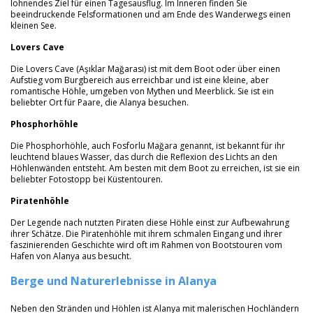
lohnendes Ziel für einen Tagesausflug. Im Inneren finden Sie
beeindruckende Felsformationen und am Ende des Wanderwegs einen
kleinen See.
Lovers Cave
Die Lovers Cave (Aşıklar Mağarası) ist mit dem Boot oder über einen
Aufstieg vom Burgbereich aus erreichbar und ist eine kleine, aber
romantische Höhle, umgeben von Mythen und Meerblick. Sie ist ein
beliebter Ort für Paare, die Alanya besuchen.
Phosphorhöhle
Die Phosphorhöhle, auch Fosforlu Mağara genannt, ist bekannt für ihr
leuchtend blaues Wasser, das durch die Reflexion des Lichts an den
Höhlenwänden entsteht. Am besten mit dem Boot zu erreichen, ist sie ein
beliebter Fotostopp bei Küstentouren.
Piratenhöhle
Der Legende nach nutzten Piraten diese Höhle einst zur Aufbewahrung
ihrer Schätze. Die Piratenhöhle mit ihrem schmalen Eingang und ihrer
faszinierenden Geschichte wird oft im Rahmen von Bootstouren vom
Hafen von Alanya aus besucht.
Berge und Naturerlebnisse in Alanya
Neben den Stränden und Höhlen ist Alanya mit malerischen Hochländern