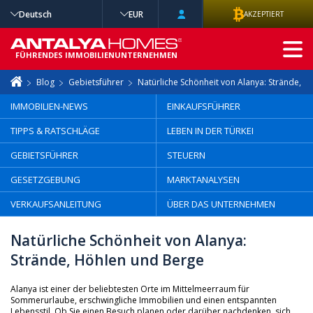
Deutsch
EUR
AKZEPTIERT
ERWEITERTE
SUCHE
FÜHRENDES IMMOBILIENUNTERNEHMEN
Blog
Gebietsführer
Natürliche Schönheit von Alanya: Strände, 
IMMOBILIEN-NEWS
EINKAUFSFÜHRER
TIPPS & RATSCHLÄGE
LEBEN IN DER TÜRKEI
GEBIETSFÜHRER
STEUERN
GESETZGEBUNG
MARKTANALYSEN
VERKAUFSANLEITUNG
ÜBER DAS UNTERNEHMEN
Natürliche Schönheit von Alanya:
Strände, Höhlen und Berge
Alanya ist einer der beliebtesten Orte im Mittelmeerraum für
Sommerurlaube, erschwingliche Immobilien und einen entspannten
Lebensstil. Ob Sie einen Besuch planen oder darüber nachdenken, sich