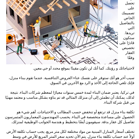
تحصل
على
تصميمك
الخاص
بالتفاصيل
التي
تريدها.
ستكون
قادرًا على
تخصيص
العقار
وفقًا
لاحتياجاتك و رؤيتك. كما أنك لن تكون مقيدًا بموقع محدد أو حي معين.
سبب آخر هو أنك ستوفر على نفسك عناء العروض التنافسية. عندما تقوم ببناء منزل،
فإنك تلغي الحاجة إلى الأخذ و الرد مع الآخرين في السوق.
في تركيا، يعتبر ضمان البناء لمدة خمس سنوات معيارًا لمعظم شركات البناء. نتيجة
لذلك، يمكنك أن تطمئن إلى أن منزلك المثالي قد تم بناؤه بشكل مناسب و معتمد مهنيًا
من قبل شركة البناء.
تكلفة بناء منزل قد ترتفع أو تنخفض حسب المطالب و الاحتياجات. أهم شيء هو
الحصول على مساعدة متخصصة في البناء. يحسب المهندسون المعماريون المتمرسون
تفاصيل كل عقار بدقة. سيقومون أيضًا بتخطيط و هندسة الجوانب الوظيفية لمنزلك.
تختلف أسعار المنازل المبنية من مواد مختلفة لكل متر مربع. يجب حساب تكلفة الأرض
أولاً عند حساب تكلفة بناء منزل. يتم الآن تحديد سعر المتر المربع للأرض في وسط