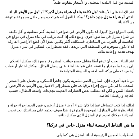
المدينة من قبل البلدية المحلية، و الأسعار تتفاوت طبعاََ.
عند الإجابة على الأسئلة: "
هل تكلفة بناء أو شراء منزل أكبر؟
" أو "
هل من الأوفر البناء
الذاتي أو شراء منزل جديد جاهز؟
" يمكننا القول أنه يتم تحديده من خلال مجموعة متنوعة
من الأشياء.
يلعب الموقع دورًا كبيرًا. قد تكون الأرض في ضواحي المدينة أكثر منطقية و أقل تكلفة
من شراء منزل في مناطق أخرى. و مع ذلك، إذا كنت ترغب في بناء منزل في موقع في
العاصمة أو بالقرب من الشاطئ، فستكلف أكثر بكثير. نظرًا لأن قطع الأراضي الفارغة
قد لا تكون متوفرة في المنطقة التي تريدها، فقد تضطر إلى التفكير في شراء منزل
بهدف هدمه و إعادة بنائه.
عند البناء، يجب أن تدفع أيضًا مقابل جميع جوانب المشروع. و مع ذلك، يمكنك التحكم
إلى درجة ما بمقدار ما تنفقه على عملية البناء. على سبيل المثال، يمكنك اختيار أرضيات
أرخص، تخطي بركة السباحة، و الحديقة المتواضعة.
من ناحية أخرى، فإن المنازل الضي تشتريه يكون جاهزاََ للسكن، و تحصل على السعر
المحدد. ما لم تكن تنوي إجراء ترقيات، فلن تضطر إلى الاختيار بين الأرضيات الأرخص أو
باهظة الثمن و لكن قد تتطلب بعض العقارات القديمة تجديدات واسعة النطاق، حسب
الحاجة و رغبتك الخاصة.
لذلك، إذا كنت تتساءل عما إذا كان شراء أو بناء منزل أرخص، فمن الجيد إجراء جولة و
إلقاء نظرة على المنازل الموجودة المتوفرة. هذا سوف يعتمد على ميزانيتك. بعد تحديد
الميزانية يمكنك تحديد نوع المنزل الذي يمكنك بناءه.
ما هي النقاط الرئيسية لبناء منزل خاص في تركيا؟
الخطوات الخمس الرئيسية لبناء المنزل هي كما يلي.