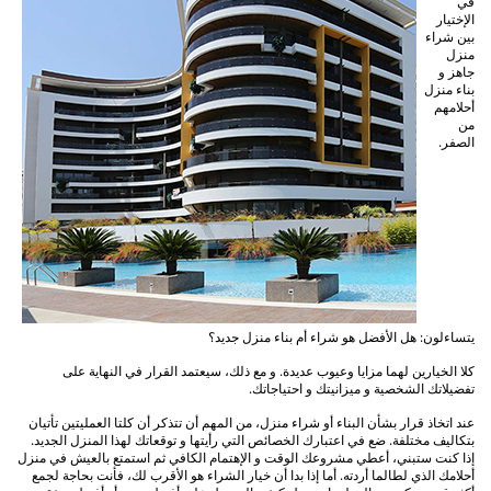
في
الإختيار
بين شراء
منزل
جاهز و
بناء منزل
أحلامهم
من
الصفر.
يتساءلون: هل الأفضل هو شراء أم بناء منزل جديد؟
كلا الخيارين لهما مزايا وعيوب عديدة. و مع ذلك، سيعتمد القرار في النهاية على
تفضيلاتك الشخصية و ميزانيتك و احتياجاتك.
عند اتخاذ قرار بشأن البناء أو شراء منزل، من المهم أن تتذكر أن كلتا العمليتين تأتيان
بتكاليف مختلفة. ضع في اعتبارك الخصائص التي رأيتها و توقعاتك لهذا المنزل الجديد.
إذا كنت ستبني، أعطي مشروعك الوقت و الإهتمام الكافي ثم استمتع بالعيش في منزل
أحلامك الذي لطالما أردته. أما إذا بدا أن خيار الشراء هو الأقرب لك، فأنت بحاجة لجمع