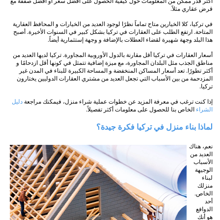
أكثر قدر ممكن من المعلومات حول كيفية الحصول على أفضل سعر أو أفضل صفقة مع
قرض عقاري مثلاََ.
في تركيا، كلا الخيارين متاح تماماََ نظرًا لوجود العديد من الخيارات و المحافظ العقارية
المتاحة. ارتفع الطلب على العقارات في تركيا بشكل كبير في السنوات الأخيرة. أصبح
هذا البلد وجهة شهيرة لقضاء العطلات بالإضافة و وجهة إستثمارية أيضاََ.
أسعار العقارات في تركيا أقل مقارنة بالدول الأوروبية المجاورة. تركيا لديها العديد من
مناطق الجذب مثل البلدان المجاورة، مع ميزة إضافية تتمثل في كونها أقل ازدحامًا و
أكثر تطورًا. تعد أسعار المساكن المنخفضة و المساحة الكبيرة للبناء في المدن غير
المزدحمة من بين الأسباب التي تجعل العديد من مشتري العقارات الدوليين يختارون
تركيا.
إذا كنت ترغب في معرفة المزيد عن خطوات عملية شراء منزل، فيمكنك مراجعة
دليل
الشراء
الخاص بنا للحصول على معلومات أكثر تفصيلاً.
لماذا بناء منزل في تركيا فكرة جيدة؟
نعم، هناك
العديد من
الأسباب
الوجيهة
لبناء
منزلك
الخاص.
أحد
الدوافع
هو أنك