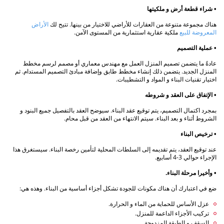
• شراء قطعة أرض و ملكيتها
هناك مجموعة متنوعة من العقارات للأراضي للاختيار من بينها. تتيح لك
الأراض
المعروضة للبيع
ملكية عقارية استثمارية من المستوى الآمن.
• عملية التصميم
عادةً ما يتضمن تصميم المنزل العمل مع مهندس معماري أو مصمم لرسم مخطط
المنزل الجديد. يتضمن ذلك إنشاء مخطط طابق وإضافة مبادئ التصميم المستدام. ثم
اختيار تقنيات البناء و المواد و التشطيبات.
• الإتفاق على العقد و شروطه
بمجرد اكتمال التصميم، يتم توقيع عقد البناء. سيوضح العقد بالتفصيل جميع البنود و
الشروط أثناء و بعد البناء. سيتم الانتهاء من العقد من قبل محام.
• ترخيص البناء
عند توقيع العقد، يتم تقديمه إلى السلطات المحلية لتأمين رخصة البناء. سيستغرق هذا
الإجراء حوالي 3-4 أسابيع.
• وأخيرا مرحلة البناء.
ضع في اعتبارك أن هناك مكونات للجودة تشكل أجزاء أساسية من البناء. وهذه هي:
عزل الأساس للحماية من الماء و الحرارة.
تركيب الأجزاء الداعمة للمنزل.
السقف و الطبقة المزدوجة