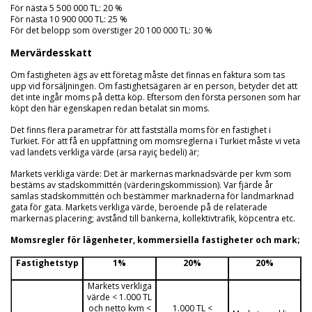
För nästa 5 500 000 TL: 20 %
För nästa 10 900 000 TL: 25 %
För det belopp som överstiger 20 100 000 TL: 30 %
Mervärdesskatt
Om fastigheten ägs av ett företag måste det finnas en faktura som tas
upp vid försäljningen. Om fastighetsägaren är en person, betyder det att
det inte ingår moms på detta köp. Eftersom den första personen som har
köpt den här egenskapen redan betalat sin moms.
Det finns flera parametrar för att fastställa moms för en fastighet i
Turkiet. För att få en uppfattning om momsreglerna i Turkiet måste vi veta
vad landets verkliga värde (arsa rayiç bedeli) är;
Markets verkliga värde: Det är markernas marknadsvärde per kvm som
bestäms av stadskommittén (värderingskommission). Var fjärde år
samlas stadskommittén och bestämmer marknaderna för landmarknad
gata för gata. Markets verkliga värde, beroende på de relaterade
markernas placering; avstånd till bankerna, kollektivtrafik, köpcentra etc.
Momsregler för lägenheter, kommersiella fastigheter och mark;
Fastighetstyp
1%
20%
20%
Markets verkliga
värde < 1.000 TL
och netto kvm <
1.000 TL <