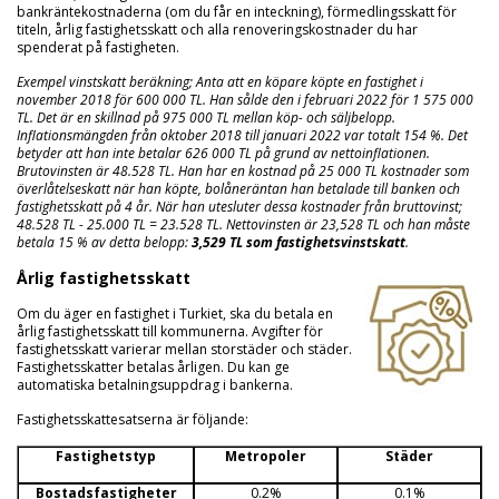
bankräntekostnaderna (om du får en inteckning), förmedlingsskatt för
titeln, årlig fastighetsskatt och alla renoveringskostnader du har
spenderat på fastigheten.
Exempel vinstskatt beräkning; Anta att en köpare köpte en fastighet i
november 2018 för 600 000 TL. Han sålde den i februari 2022 för 1 575 000
TL. Det är en skillnad på 975 000 TL mellan köp- och säljbelopp.
Inflationsmängden från oktober 2018 till januari 2022 var totalt 154 %. Det
betyder att han inte betalar 626 000 TL på grund av nettoinflationen.
Brutovinsten är 48.528 TL. Han har en kostnad på 25 000 TL kostnader som
överlåtelseskatt när han köpte, bolåneräntan han betalade till banken och
fastighetsskatt på 4 år. När han utesluter dessa kostnader från bruttovinst;
48.528 TL - 25.000 TL = 23.528 TL. Nettovinsten är 23,528 TL och han måste
betala 15 % av detta belopp:
3,529 TL som fastighetsvinstskatt
.
Årlig fastighetsskatt
Om du äger en fastighet i Turkiet, ska du betala en
årlig fastighetsskatt till kommunerna. Avgifter för
fastighetsskatt varierar mellan storstäder och städer.
Fastighetsskatter betalas årligen. Du kan ge
automatiska betalningsuppdrag i bankerna.
Fastighetsskattesatserna är följande:
Fastighetstyp
Metropoler
Städer
Bostadsfastigheter
0.2%
0.1%