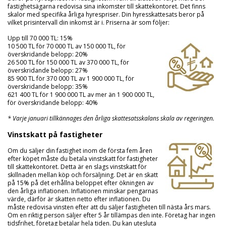
fastighetsägarna redovisa sina inkomster till skattekontoret. Det finns
skalor med specifika årliga hyrespriser. Din hyresskattesats beror på
vilket prisintervall din inkomst är i. Priserna är som följer:
Upp till 70 000 TL: 15%
10 500 TL för 70 000 TL av 150 000 TL, för
överskridande belopp: 20%
26 500 TL för 150 000 TL av 370 000 TL, för
överskridande belopp: 27%
85 900 TL för 370 000 TL av 1 900 000 TL, för
överskridande belopp: 35%
621 400 TL för 1 900 000 TL av mer än 1 900 000 TL,
för överskridande belopp: 40%
* Varje januari tillkännages den årliga skattesatsskalans skala av regeringen.
Vinstskatt på fastigheter
Om du säljer din fastighet inom de första fem åren
efter köpet måste du betala vinstskatt för fastigheter
till skattekontoret. Detta är en slags vinstskatt för
skillnaden mellan köp och försäljning. Det är en skatt
på 15% på det erhållna beloppet efter ökningen av
den årliga inflationen. Inflationen minskar pengarnas
värde, därför är skatten netto efter inflationen. Du
måste redovisa vinsten efter att du säljer fastigheten till nästa års mars.
Om en riktig person säljer efter 5 år tillämpas den inte. Företag har ingen
tidsfrihet, företag betalar hela tiden. Du kan utesluta