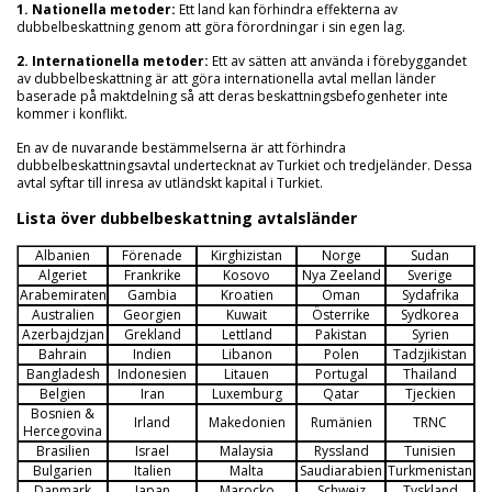
1. Nationella metoder:
Ett land kan förhindra effekterna av
dubbelbeskattning genom att göra förordningar i sin egen lag.
2. Internationella metoder:
Ett av sätten att använda i förebyggandet
av dubbelbeskattning är att göra internationella avtal mellan länder
baserade på maktdelning så att deras beskattningsbefogenheter inte
kommer i konflikt.
En av de nuvarande bestämmelserna är att förhindra
dubbelbeskattningsavtal undertecknat av Turkiet och tredjeländer. Dessa
avtal syftar till inresa av utländskt kapital i Turkiet.
Lista över dubbelbeskattning avtalsländer
Albanien
Förenade
Kirghizistan
Norge
Sudan
Algeriet
Frankrike
Kosovo
Nya Zeeland
Sverige
Arabemiraten
Gambia
Kroatien
Oman
Sydafrika
Australien
Georgien
Kuwait
Österrike
Sydkorea
Azerbajdzjan
Grekland
Lettland
Pakistan
Syrien
Bahrain
Indien
Libanon
Polen
Tadzjikistan
Bangladesh
Indonesien
Litauen
Portugal
Thailand
Belgien
Iran
Luxemburg
Qatar
Tjeckien
Bosnien &
Irland
Makedonien
Rumänien
TRNC
Hercegovina
Brasilien
Israel
Malaysia
Ryssland
Tunisien
Bulgarien
Italien
Malta
Saudiarabien
Turkmenistan
Danmark
Japan
Marocko
Schweiz
Tyskland