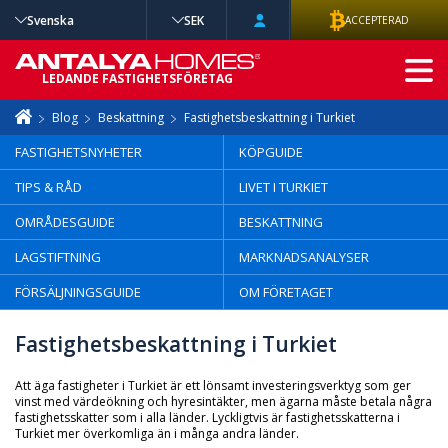
Svenska
SEK
ACCEPTERAD
AVANCERAD
LEDANDE FASTIGHETSFÖRETAG
SÖKNING
Blog
Beskattning
Fastighetsbeskattning i Turkiet
FASTIGHETSNYHETER
KÖPGUIDE
TIPS & RÅD
LIVET I TURKIET
OMRÅDESGUIDE
BESKATTNING
LAGSTIFTNING
MARKNADSANALYSER
FÖRSÄLJNINGSGUIDE
OM FÖRETAGET
Fastighetsbeskattning i Turkiet
Att äga fastigheter i Turkiet är ett lönsamt investeringsverktyg som ger
vinst med värdeökning och hyresintäkter, men ägarna måste betala några
fastighetsskatter som i alla länder. Lyckligtvis är fastighetsskatterna i
Turkiet mer överkomliga än i många andra länder.