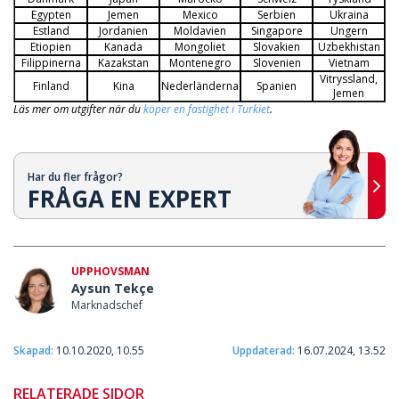
Egypten
Jemen
Mexico
Serbien
Ukraina
Estland
Jordanien
Moldavien
Singapore
Ungern
Etiopien
Kanada
Mongoliet
Slovakien
Uzbekhistan
Filippinerna
Kazakstan
Montenegro
Slovenien
Vietnam
Vitryssland,
Finland
Kina
Nederländerna
Spanien
Jemen
Läs mer om utgifter när du
köper en fastighet i Turkiet
.
Har du fler frågor?
FRÅGA EN EXPERT
UPPHOVSMAN
Aysun Tekçe
Marknadschef
Skapad:
10.10.2020, 10.55
Uppdaterad:
16.07.2024, 13.52
RELATERADE SIDOR