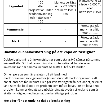
Markets verkliga
150
Markets verkliga
värde > 2 000 TL
Lägenhet
eller
värde < 2.000 TL
eller
Projektet är under
och netto kvm <
netto kvm > 150
stadsomvandling
150
och netto kvm <
150
Företagsägda
Kommersiell
-
-
mark har alltid
20% moms
Företagsägda
Mark
-
-
mark har alltid
20% moms
Undvika dubbelbeskattning på att köpa en fastighet
Dubbelbeskattning är inkomstskatter som betalas två gånger på samma
inkomstkälla. Dubbelbeskattning sker i internationell handel eller
investeringar när samma inkomst beskattas i två olika länder.
Om en person som är ansluten till ett land med
medborgarskapsobligation bor (ibland dubbelt medborgarskap) i ett
annat land och får inkomst eller gör investeringar från det landet, är vilket
land som ska beskattas ett problem som måste lösas. För att lösa detta
problem kommer det att vara nödvändigt att avgöra vilket land som är
skattemyndighet med internationella rättsliga principer.
Metoder för att undvika dubbelbeskattning