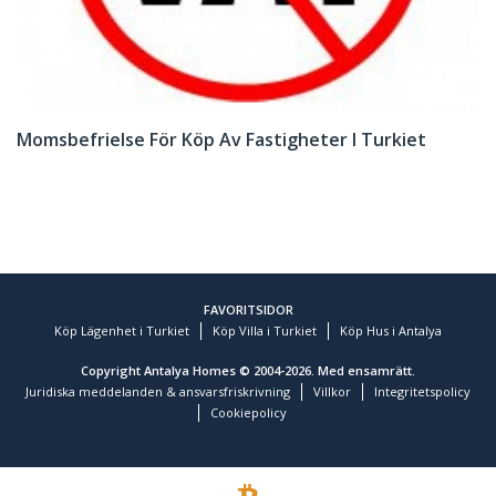
Momsbefrielse För Köp Av Fastigheter I Turkiet
FAVORITSIDOR
Köp Lägenhet i Turkiet
Köp Villa i Turkiet
Köp Hus i Antalya
Copyright Antalya Homes © 2004-2026. Med ensamrätt.
Juridiska meddelanden & ansvarsfriskrivning
Villkor
Integritetspolicy
Cookiepolicy