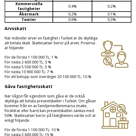
Kommersiella
0.4%
0.2%
fastigheter
Åkermark
0.2%
0.1%
Tomter
0.6%
0.3%
Arvsskatt
När individer ärver en fastighet i Turkiet är de skyldiga
att betala skatt. Skattesatser beror på arvet. Priserna
är följande:
För de första 1 100 000 TL: 1 %
För nästa 2 600 000 TL: 3 %
För nästa 5 500 000 TL: 5 %
För nästa 10 900 000 TL: 7 %
För ett belopp som överstiger 20 100 000 TL: 10 %
Gåva fastighetsskatt
När någon får egendom som gåva är de också
skyldiga att betala presentskatter i Turkiet. Om gåvan
kommer från en av familjemedlemmarna (make,
föräldrar eller barn) kan presentskatten sänkas med
50%. Skattesatser beror på fastighetens värde och är
enligt följande:
För de första 1 100 000 TL: 10 %
För nästa 2 600 000 TL: 15 %