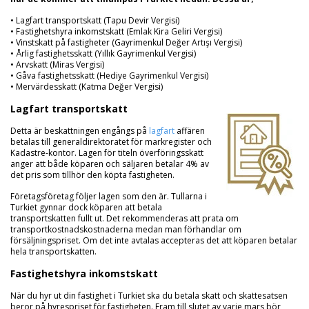
• Lagfart transportskatt (Tapu Devir Vergisi)
• Fastighetshyra inkomstskatt (Emlak Kira Geliri Vergisi)
• Vinstskatt på fastigheter (Gayrimenkul Değer Artışı Vergisi)
• Årlig fastighetsskatt (Yıllık Gayrimenkul Vergisi)
• Arvskatt (Miras Vergisi)
• Gåva fastighetsskatt (Hediye Gayrimenkul Vergisi)
• Mervärdesskatt (Katma Değer Vergisi)
Lagfart transportskatt
Detta är beskattningen engångs på
lagfart
affären
betalas till generaldirektoratet för markregister och
Kadastre-kontor. Lagen för titeln överföringsskatt
anger att både köparen och säljaren betalar 4% av
det pris som tillhör den köpta fastigheten.
Företagsföretag följer lagen som den är. Tullarna i
Turkiet gynnar dock köparen att betala
transportskatten fullt ut. Det rekommenderas att prata om
transportkostnadskostnaderna medan man förhandlar om
försäljningspriset. Om det inte avtalas accepteras det att köparen betalar
hela transportskatten.
Fastighetshyra inkomstskatt
När du hyr ut din fastighet i Turkiet ska du betala skatt och skattesatsen
beror på hyrespriset för fastigheten. Fram till slutet av varje mars bör