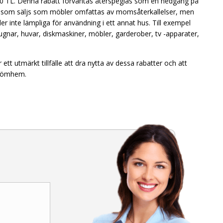
.000 TL. Denna rabatt förväntas återspeglas som en nedgång på
erna som säljs som möbler omfattas av momsåterkallelser, men
ler inte lämpliga för användning i ett annat hus. Till exempel
gnar, huvar, diskmaskiner, möbler, garderober, tv -apparater,
tt utmärkt tillfälle att dra nytta av dessa rabatter och att
 drömhem.