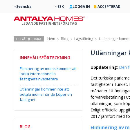
Svenska
SEK
LOGGA IN
ACCEPTERAD
LEDANDE FASTIGHETSFÖRETAG
Hem
Blog
Lagstiftning
Utlänningar kommer
GÅ TILLBAKA
Utlänningar 
INNEHÅLLSFÖRTECKNING
Uppdatering
:
Den f
Eliminering av moms kommer att
locka internationella
Det turkiska parlame
fastighetsinvesterare
fastigheter i Turkie
Utlänningar kommer inte att
månader. Utlänningar 
betala moms när de köper en
förvärvsbetalning i u
fastighet
utlänningar, som köp
Enligt officiella upp
2017 jämfört med för
BLOG
Eliminering av 