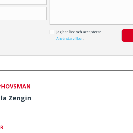
Jag har läst och accepterar
Användarvillkor
.
PHOVSMAN
la Zengin
OR