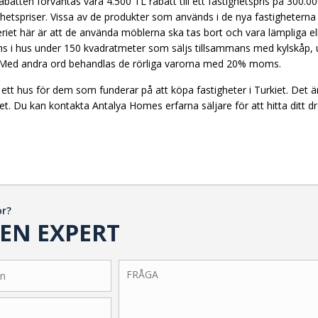
abatten förväntas vara 4.500 TL rabatt till ett fastighetspris på 300
stighetspriser. Vissa av de produkter som används i de nya fastighet
iteriet här är att de använda möblerna ska tas bort och vara lämpliga el
s i hus under 150 kvadratmeter som säljs tillsammans med kylskåp, u
r. Med andra ord behandlas de rörliga varorna med 20% moms.
ett hus för dem som funderar på att köpa fastigheter i Turkiet. Det är e
iet. Du kan kontakta Antalya Homes erfarna säljare för att hitta ditt
or?
EN EXPERT