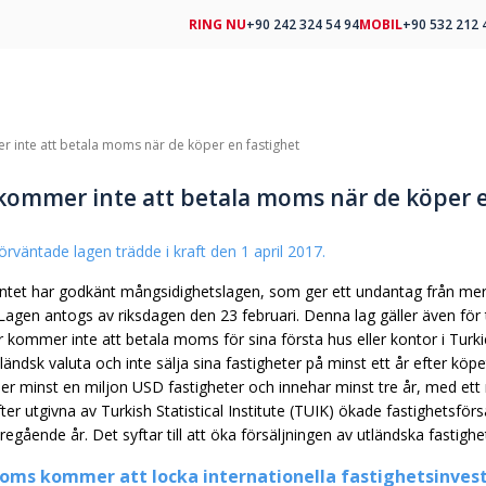
RING NU
+90 242 324 54 94
MOBIL
+90 532 212 
 inte att betala moms när de köper en fastighet
kommer inte att betala moms när de köper e
örväntade lagen trädde i kraft den 1 april 2017.
ntet har godkänt mångsidighetslagen, som ger ett undantag från mer
t. Lagen antogs av riksdagen den 23 februari. Denna lag gäller även f
kommer inte att betala moms för sina första hus eller kontor i Turkiet
tländsk valuta och inte sälja sina fastigheter på minst ett år efter kö
er minst en miljon USD fastigheter och innehar minst tre år, med ett 
gifter utgivna av Turkish Statistical Institute (TUIK) ökade fastighets
egående år. Det syftar till att öka försäljningen av utländska fastigh
moms kommer att locka internationella fastighetsinves