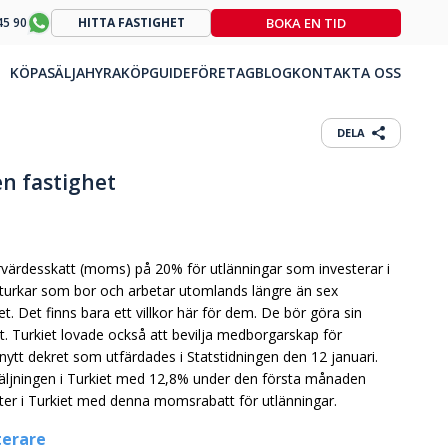
BOKA EN TID
45 90
HITTA FASTIGHET
KÖPA
SÄLJA
HYRA
KÖPGUIDE
FÖRETAG
BLOG
KONTAKTA OSS
DELA
n fastighet
värdesskatt (moms) på 20% för utlänningar som investerar i
ör turkar som bor och arbetar utomlands längre än sex
. Det finns bara ett villkor här för dem. De bör göra sin
pet. Turkiet lovade också att bevilja medborgarskap för
nytt dekret som utfärdades i Statstidningen den 12 januari.
försäljningen i Turkiet med 12,8% under den första månaden
eter i Turkiet med denna momsrabatt för utlänningar.
terare