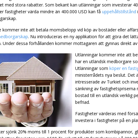
iet med stora rabatter. Som bekant kan utlänningar som investerar 
er fastigheter värda mindre än 400.000 USD kan få
uppehållstillstånd
garskap.
e kommer inte att betala momsbelopp vid köp av bostäder eller affärs
 medborgarskap
. Nu introduceras en ny applikation för att göra det lä
na. Under dessa förhållanden kommer mottagaren att gynnas direkt av
Utlänningar kommer inte att be
har en utländsk medborgare som
Utlänningar som
köper en fast
ministerrådets nya beslut. Det är
intresserade av Turkiet och inve
sänkning av fastighetspriserna 
bostad till en utländsk verkli
befriad.
Fastigheter värderas med försäl
investera i fastigheter på en p
ker sjönk 20% moms till 1 procent för produkter som kombipannor, gl