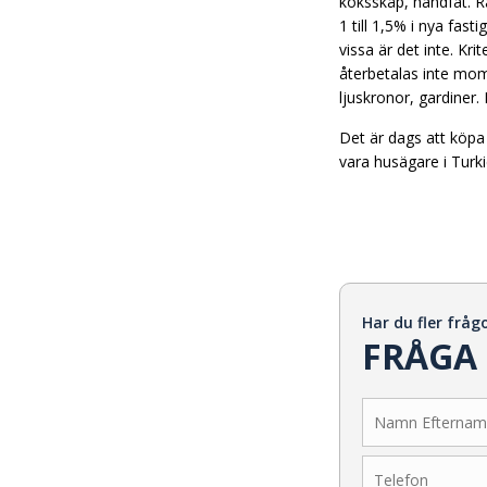
köksskåp, handfat. R
1 till 1,5% i nya fa
vissa är det inte. Kr
återbetalas inte mom
ljuskronor, gardine
Det är dags att köpa 
vara husägare i Turk
Har du fler fråg
FRÅGA 