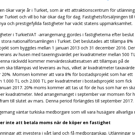
en ökar varje år i Turkiet, som är ett attraktionscentrum för utlänning
r Turkiet och vill bo här ökar dag för dag. Fastighetsförsäljningen t
 nya och prestigefyllda fastigheter har väckt statens uppmärksamhet.
heter i TurkietVAT -arrangemang gjordes i fastigheterna efter beslut
 stora nationalförsamlingen i Turkiet. Det beslutades att tillämpa 8%
jekt som byggdes mellan 1 januari 2013 och 31 december 2016. De
everans av husen med taxeringsvärdet per kvadratmeter mellan 500 T
denna räckvidd kommer mervärdesskattesatsen att tillämpas på de
 ska tillämpas vid leverans av hus, vilket är kvadratmeter taxavärde
är 20%. Momsen kommer att vara 8% för bostadsprojekt som har ett
n 1.000 TL och 2.000 TL per kvadratmeter i bostadsprojekt som fick
januari 2017. 20% moms kommer att tas ut för de hus som har en ska
per kvadratmeter. Med arrangemanget i september var momsen för 
 till slutet av mars. Denna period förlängdes till september 2017.
emang väntar turkiska medborgare som vill vara husägare allvarliga r
r inte att betala moms när de köper en fastighet
tlänningar att investera i vårt land och få medborgarskap. Utlänninga