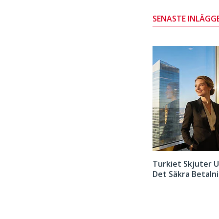
SENASTE INLÄGG
Adressregistrering I Turkiet För Utlänningar: Komplett Guide
Turkiet Skjuter 
Det Säkra Betaln