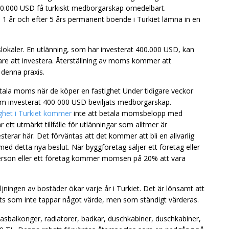
400.000 USD få turkiskt medborgarskap omedelbart.
i 1 år och efter 5 års permanent boende i Turkiet lämna in en
lokaler. En utlänning, som har investerat 400.000 USD, kan
ttare att investera. Återställning av moms kommer att
 denna praxis.
tala moms när de köper en fastighet Under tidigare veckor
 investerat 400 000 USD beviljats ​​medborgarskap.
ighet i Turkiet kommer
inte att betala momsbelopp med
 ett utmärkt tillfälle för utlänningar som alltmer är
sterar här. Det förväntas att det kommer att bli en allvarlig
med detta nya beslut. När byggföretag säljer ett företag eller
g person eller ett företag kommer momsen på 20% att vara
jningen av bostäder ökar varje år i Turkiet. Det är lönsamt att
lats som inte tappar något värde, men som ständigt värderas.
asbalkonger, radiatorer, badkar, duschkabiner, duschkabiner,