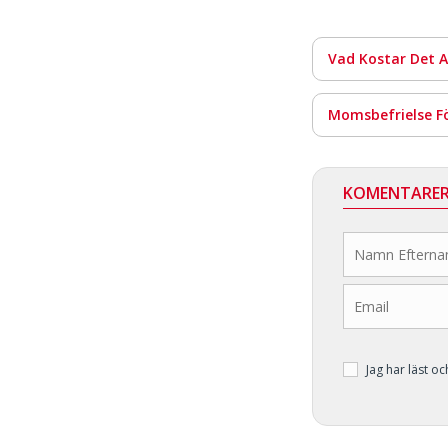
Vad Kostar Det A
Momsbefrielse Fö
KOMENTARE
Jag har läst o