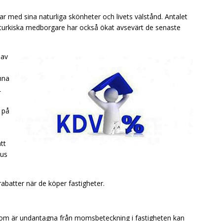
ar med sina naturliga skönheter och livets välstånd. Antalet
ill turkiska medborgare har också ökat avsevärt de senaste
 av
nna
L
 på
tt
hus
abatter när de köper fastigheter.
r som är undantagna från momsbeteckning i fastigheten kan