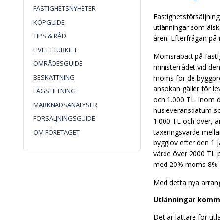
FASTIGHETSNYHETER
Fastighetsförsäljning
KÖPGUIDE
utlänningar som älska
TIPS & RÅD
åren. Efterfrågan på
LIVET I TURKIET
Momsrabatt på fastig
OMRÅDESGUIDE
ministerrådet vid den
BESKATTNING
moms för de byggpro
ansökan gäller för l
LAGSTIFTNING
och 1.000 TL. Inom 
MARKNADSANALYSER
husleveransdatum som
FÖRSÄLJNINGSGUIDE
1.000 TL och över, 
taxeringsvärde mella
OM FÖRETAGET
bygglov efter den 1 
värde över 2000 TL 
med 20% moms 8% fram
Med detta nya arrang
Utlänningar komme
Det är lättare för u