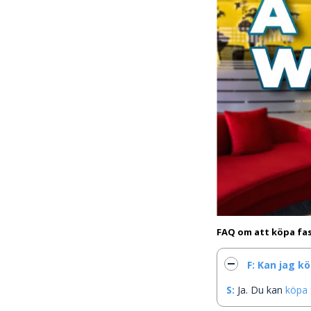
FAQ om att köpa fas
F: Kan jag k
S:
Ja. Du kan
köpa 