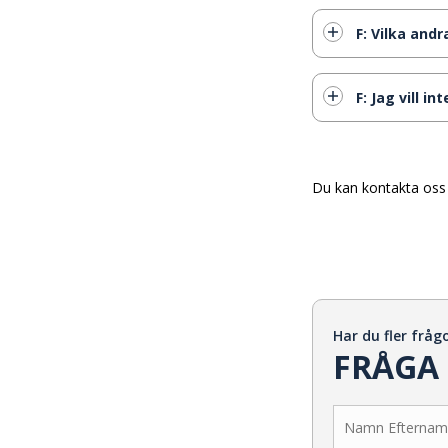
F: Vilka and
F: Jag vill i
Du kan kontakta os
Har du fler fråg
FRÅGA 