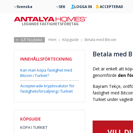
Svenska
SEK
LOGGA IN
ACCEPTERAD
LEDANDE FASTIGHETSFÖRETAG
Hem
Köpguide
Betala med Bitcoin
GÅ TILLBAKA
Betala med B
INNEHÅLLSFÖRTECKNING
Det är enkelt att kö
Kan man köpa fastighet med
genomförde
den fö
Bitcoin i Turkiet?
Accepterade kryptovalutor för
Bayram Tekçe, ordför
fastighetsförsäljning i Turkiet
fastighet med Bitcoin
Turkiet under vägledn
KÖPGUIDE
KÖPA I TURKIET
VILL D