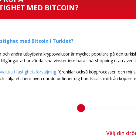
TIGHET MED BITCOIN?
tighet med Bitcoin i Turkiet?
in och andra utbytbara kryptovalutor är mycket populära på den turkis
tillgångar att använda sina vinster inte bara i nätshopping utan även i
aluta i fastighetsförsäljning
förenklar också köpprocessen och minska
ch sälja ett hem även när du befinner dig hundratals mil från köpare el
Välj din dr