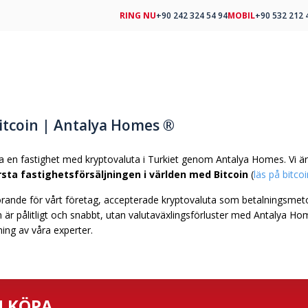
RING NU
+90 242 324 54 94
MOBIL
+90 532 212 
itcoin | Antalya Homes ®
pa en fastighet med kryptovaluta i Turkiet genom Antalya Homes. Vi är
rsta fastighetsförsäljningen i världen med Bitcoin
(
läs på bitco
ande för vårt företag, accepterade kryptovaluta som betalningsmetod
 är pålitligt och snabbt, utan valutaväxlingsförluster med Antalya Home
ing av våra experter.
U KÖPA