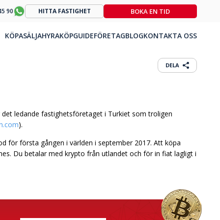
BOKA EN TID
45 90
HITTA FASTIGHET
KÖPA
SÄLJA
HYRA
KÖPGUIDE
FÖRETAG
BLOG
KONTAKTA OSS
DELA
 det ledande fastighetsföretaget i Turkiet som troligen
in.com
).
 för första gången i världen i september 2017. Att köpa
s. Du betalar med krypto från utlandet och för in fiat lagligt i