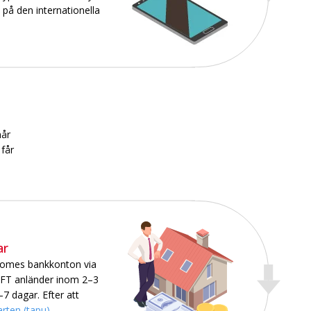
på den internationella
når
 får
ar
Homes bankkonton via
IFT anländer inom 2–3
 dagar. Efter att
arten (tapu)
.