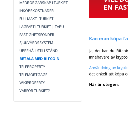
MEDBORGARSKAP I TURKIET
EN FAS
INKÖPSKOSTNADER
FULLMAKT I TURKIET
LAGFART I TURKIET | TAPU
FASTIGHETSFONDER
Kan man köpa fas
SJUKVÅRDSSYSTEM
UPPEHÅLLSTILLSTÅND
Ja, det kan du. Bitco
innehavare av krypto 
BETALA MED BITCOIN
TELEPROPERTY
Användning av kryptov
det enkelt att köpa o
TELEMORTGAGE
WIKIPROPERTY
Här är stegen:
VARFÖR TURKIET?