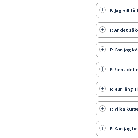
F: Jag vill 
F: Är det sä
F: Kan jag k
F: Finns det
F: Hur lång 
F: Vilka kur
F: Kan jag b