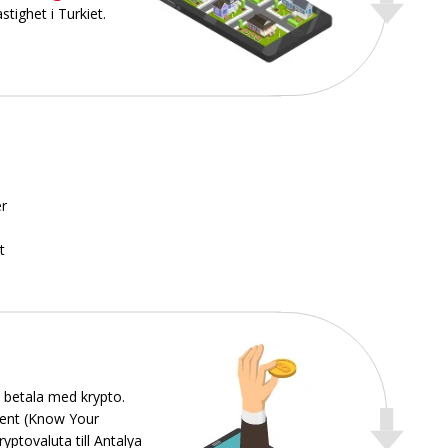
tighet i Turkiet.
er
t
l betala med krypto.
ment (Know Your
yptovaluta till Antalya