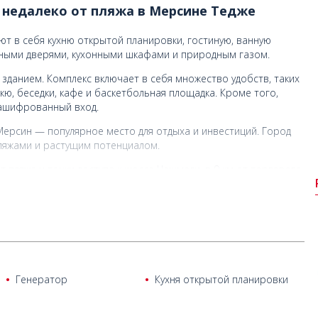
 недалеко от пляжа в Мерсине Тедже
т в себя кухню открытой планировки, гостиную, ванную
ьными дверями, кухонными шкафами и природным газом.
зданием. Комплекс включает в себя множество удобств, таких
кю, беседки, кафе и баскетбольная площадка. Кроме того,
зашифрованный вход.
Мерсин — популярное место для отдыха и инвестиций. Город
ляжами и растущим потенциалом.
 пляжа и точки доступа к шоссе Чешмели, в 9 км от торгового
тани Мерсина, в 18 км от торгового центра Forum Shopping и в
Генератор
Кухня открытой планировки