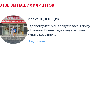
ОТЗЫВЫ НАШИХ КЛИЕНТОВ
Илаха П., ШВЕЦИЯ
Здравствуйте! Меня зовут Илаха, я живу
в Швеции. Ровно год назад я решила
купить квартиру ...
Подробнее