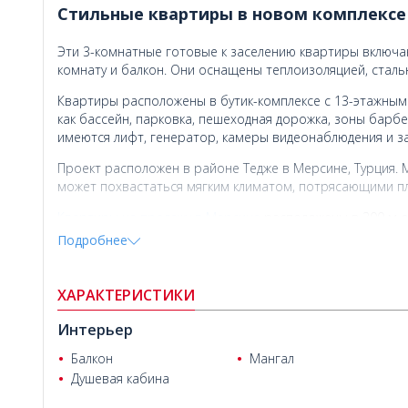
Стильные квартиры в новом комплексе
Эти 3-комнатные готовые к заселению квартиры включаю
комнату и балкон. Они оснащены теплоизоляцией, стал
Квартиры расположены в бутик-комплексе с 13-этажным 
как бассейн, парковка, пешеходная дорожка, зоны барбе
имеются лифт, генератор, камеры видеонаблюдения и 
Проект расположен в районе Тедже в Мерсине, Турция. 
может похвастаться мягким климатом, потрясающими п
Квартиры на продажу в Мерсине
расположены в 300 м от
центра Soli Center, в 15 км от Эрдемли, в 16 км от прис
Подробнее
88 км от международного аэропорта Чукурова.
Korhan Topaloğlu
ХАРАКТЕРИСТИКИ
Интерьер
Балкон
Мангал
Душевая кабина