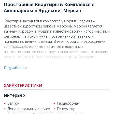
Просторные Квартиры в Комплексе с
Аквапарком в Эрдемли, Мерсин
Квартиры находятся в комплексе у моря в Эрдемли –
известном курортном районе Мерсина. Мерсин является
важным городом в Турции и известен своими историческими
регионами, вкусной кухней, современной гаванью и
привлекательными пляжами. В этот город с плодородными
сельскохозяйственными землями и широкими
автомагистралями инвестируют многие мировые компании,
поскольку здесь расположен порт с самым большим
объемом бизнеса в Европе. Благодаря строящемуся
аэропорту в ближайшем будущем будут осуществляться
Подробнее
полеты в Европу и Россию.
Квартиры в Мерсине
находятся в 100 м от магазина, в 110 м
ХАРАКТЕРИСТИКИ
от пекарни и мясной лавки, в 400 м от пляжа, в 420 м от
ресторанов, в 600 м от главной дороги и автобусных
Интерьер
остановок, в 750 м от аптеки, в 1,6 км от семейной
поликлиники Арпачбахшиш, в 4,8 км от автовокзала Эрдемли,
Балкон
Гардеробная
в 6,4 км от торгового центра Novacity, в 9,9 км от колледжа
Дополнительный санузел
Генератор
TED в Мерсине, в 23,3 км от торгового центра Forum Mersin,