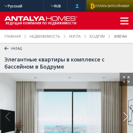
Русский
RUB
ОПЛАТА БИТКОЙНАМИ
РАСШИРЕННЫ
Й ПОИСК
ВЕДУЩАЯ КОМПАНИЯ ПО НЕДВИЖИМОСТИ
ГЛАВНАЯ
НЕДВИЖИМОСТЬ
МУГЛА
БОДРУМ
ЭЛЕГАНТНЫ
НАЗАД
Элегантные квартиры в комплексе с
бассейном в Бодруме