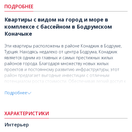
ПОДРОБНЕЕ
Квартиры с видом на город и море в
комплексе с бассейном в Бодрумском
Коначыке
Эти квартиры расположены в районе Конаджик в Бодруме,
Турция. Находясь недалеко от центра Бодрума, Конаджик
является одним из главных и самых престижных жилых
районов города. Благодаря множеству новых жилых
проектов и постоянному развитию инфраструктуры, этот
район предлагает выгодные инвестиции с отличным
потенциалом роста стоимости. Обеспечивая легкий доступ к
школам, больницам, магазинам и знаменитым пляжам по
Подробнее
всему Бодруму, этот район идеально подходит как для
постоянного проживания, так и для отдыха.
Квартиры расположены в современном жилом проекте с
ХАРАКТЕРИСТИКИ
общей площадью земельного участка 5 801 кв. м. Проект из
12 блоков включает в себя в общей сложности 59 квартир,
Интерьер
предлагая варианты с 1 и 2 спальнями, а также