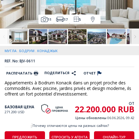
11
17
5
МУГЛА
БОДРУМ
КОНАДЖЫК
REF. No: BJV-0611
ПОДЕЛИТЬСЯ
РАСПЕЧАТАТЬ
ОТЧЕТ
Appartements à Bodrum Konacık dans un projet proche des
commodités. Avec piscine, jardins privés et design moderne, ils
offrent un fort potentiel d'investissement.
ОТ
22.200.000 RUB
БАЗОВАЯ ЦЕНА
271.200 USD
Цены обновлены
06.06.2026, 09.42
Почему отличаются цены на разных сайтах?
ПРЕДЛОЖИТЬ
СПРОСИТЬ У АГЕНТА
ОНЛАЙН-ТУР