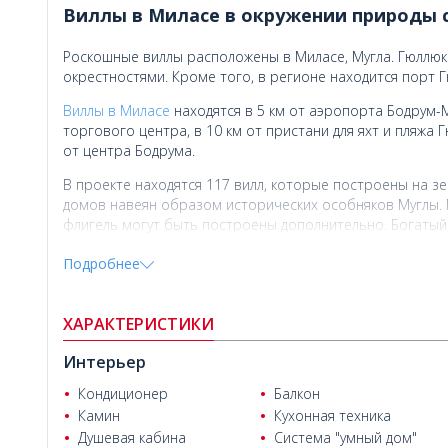
Виллы в Миласе в окружении природы 
Роскошные виллы расположены в Миласе, Мугла. Гюллюк
окрестностями. Кроме того, в регионе находится порт Г
Виллы в Миласе
находятся в 5 км от аэропорта Бодрум-Ми
торгового центра, в 10 км от пристани для яхт и пляжа 
от центра Бодрума.
В проекте находятся 117 вилл, которые построены на зе
домов навеян образом исторических особняков Муглы. П
флигель могут быть построены дополнительно. Богатый
площадку, два просторных общих бассейна, аквапарк, д
Подробнее
дорожки, птицеферму и маслобойню.
В проекте есть варианта вилл с 2, 3 и 4 спальнями. Кажд
ванных комнат, камина, балкона и террасы.
ХАРАКТЕРИСТИКИ
Интерьер
Кондиционер
Балкон
Камин
Кухонная техника
Душевая кабина
Система "умный дом"