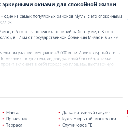
с эркерными окнами для спокойной жизни
 – один из самых популярных районов Муглы с его спокойными
юллюк.
лас, в 6 км от заповедника «Птичий рай» в Тузле, в 8 км от
Гюллюк, в 17 км от государственной больницы Милас и в 37 км
мельном участке площадью 43 000 кв. м. Архитектурный стиль
о желанию покупателя, индивидуальный бассейн, а также
 проект включает в себя городскую площадь, выставочную
етскую площадку, ресторан, кафе, зону барбекю, пешеходные
ая вилла состоит из гостиной, кухни открытой планировки, 2
Мангал
Дополнительный санузел
Прачечная
Кухня открытой планировки
Терраса
Спутниковое ТВ