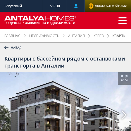
Русский
RUB
ОПЛАТА БИТКОЙНАМИ
РАСШИРЕННЫ
Й ПОИСК
ВЕДУЩАЯ КОМПАНИЯ ПО НЕДВИЖИМОСТИ
ГЛАВНАЯ
НЕДВИЖИМОСТЬ
АНТАЛИЯ
КЕПЕЗ
КВАРТИРЫ
НАЗАД
Квартиры с бассейном рядом с останвоками
транспорта в Анталии