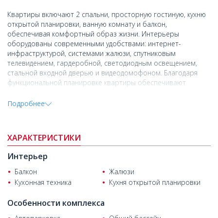
Квартиры включают 2 спальни, просторную гостиную, кухню
открытой планировки, ванную комнату и балкон,
обеспечивая комфортный образ жизни. Интерьеры
оборудованы современными удобствами: интернет-
инфраструктурой, системами жалюзи, спутниковым
телевидением, гардеробной, светодиодным освещением,
стальной входной дверью и видеодомофоном. Благодаря
функциональной планировке квартиры обеспечивают
практичность и комфорт, идеально подходящие для
семейного проживания.
Подробнее
Жилой комплекс состоит из двух блоков и предлагает
безопасную и спокойную среду для проживания. Проект
ХАРАКТЕРИСТИКИ
включает в себя такие социальные удобства, как открытый
бассейн, открытая парковка, лифты и благоустроенные
Интерьер
зеленые зоны. Грамотная планировка территории и общие
удобства существенно повышают общий комфорт и
Балкон
Жалюзи
качество жизни резидентов..
Кухонная техника
Кухня открытой планировки
Новые квартиры расположены в микрорайоне Демирель
Особенности комплекса
округа Кепез в Анталии. Этот район выделяется быстро
развивающимися жилыми комплексами и растущим