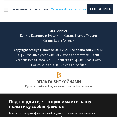
Я ознакомился и принимаю
Условия Использования
.
ИЗБРАННОЕ
Купить Квартиру в Турции
Купить Виллу в Турции
Купить Дом в Анталии
Copyright Antalya Homes © 2004-2026. Все права защищены.
Официальные уведомления и отказ от ответственности
Условия использования
Политика конфиденциальности
Политика в отношении cookie-файлов
ОПЛАТА БИТКОЙНАМИ
Купите Любую Недвижимость за Биткойны
ВЕДУЩАЯ КОМПАНИЯ ПО НЕДВИЖИМОСТИ
Подтвердите, что принимаете нашу
политику cookie-файлов
ПОЗВОНИТЕ НАМ
ПОДПИСЫВАЙТЕСЬ
Мы используем файлы cookie для оптимизации поиска