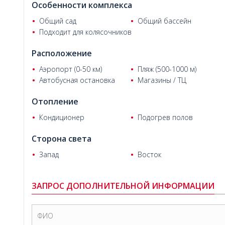
Особенности комплекса
расположена всего в 600 метрах от главной дороги и в 
Расстояние до курортного городка Калкан составляет 8 к
Общий сад
Общий бассейн
международного аэропорта Даламан – 114 км.
Подходит для колясочников
Расположение
Аэропорт (0-50 км)
Пляж (500-1000 м)
Автобусная остановка
Магазины / ТЦ
Отопление
Нигяр Б.
Кондиционер
Подогрев полов
Сторона света
Запад
Восток
ЗАПРОС ДОПОЛНИТЕЛЬНОЙ ИНФОРМАЦИИ