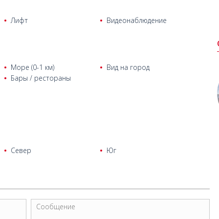
5 км от древнего города Патара и песчаного пляжа Патара.
м, до живописного пляжа Капуташ – 14 км, а до
Лифт
Видеонаблюдение
Море (0-1 км)
Вид на город
Бары / рестораны
Север
Юг