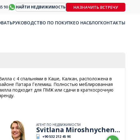
НАЗНАЧИТЬ ВСТРЕЧУ
45 90
НАЙТИ НЕДВИЖИМОСТЬ
ОВАТЬ
РУКОВОДСТВО ПО ПОКУПКЕ
О НАС
БЛОГ
КОНТАКТЫ
Вилла с 4 спальнями в Каше, Калкан, расположена в
районе Патара Гелемиш. Полностью меблированная
вилла подходит для ПМЖ или сдачи в краткосрочную
аренду.
АГЕНТ ПО НЕДВИЖИМОСТИ
Svitlana Miroshnychenko
+90 532 212 45 90