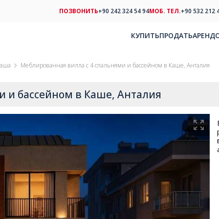
ПОЗВОНИТЬ
+90 242 324 54 94
МОБ. ТЕЛ.
+90 532 212 
КУПИТЬ
ПРОДАТЬ
АРЕНД
паша
Меблированная вилла с 4 спальнями и бассейном в Каше, Анталия
и и бассейном в Каше, Анталия