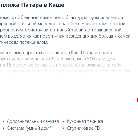
 пляжа Патара в Каше
и комфортабельные жилые зоны благодаря функциональной
бранной стильной мебелью, она обеспечивает комфортный
ребностям. Сочетая аутентичный характер традиционной
дом выделяется как престижная резиденция для больших семей
тическим потенциалом.
ом из самых престижных районов Каш-Патары, прямо
ух отдельных участках общей площадью 500 кв. м, дом
зни. Просторные открытые пространства включают в себя
ады, создающие спокойную средиземноморскую атмосферу для
ковка обеспечивает дополнительное удобство для
ры, предлагает уникальную атмосферу, которая гармонично
сотой. Расположенный недалеко от всемирно известного
, этот район идеален для тех, кто ищет единение истории и
ом, Гелемиш выделяется своей безмятежностью, каменными
ьными бутиками. Благодаря высокому туристическому спросу,
Дополнительный санузел
Кухонная техника
Каше как для жизни, так и для инвестиций.
Система "умный дом"
Спутниковое ТВ
портную доступность к ключевым точкам региона. Она