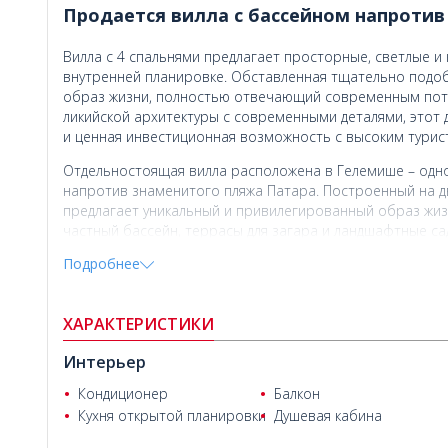
Продается вилла с бассейном напротив
Вилла с 4 спальнями предлагает просторные, светлые 
внутренней планировке. Обставленная тщательно подо
образ жизни, полностью отвечающий современным пот
ликийской архитектуры с современными деталями, этот 
и ценная инвестиционная возможность с высоким турис
Отдельностоящая вилла расположена в Гелемише – одн
напротив знаменитого пляжа Патара. Построенный на дв
предлагает уникальный и привилегированный образ жи
частный бассейн, террасы для загара и ландшафтные с
полноценного отдыха на свежем воздухе. Открытая пар
Подробнее
ежедневного использования.
Гелемиш, один из самых особенных жилых районов Пата
ХАРАКТЕРИСТИКИ
сочетает древнее ликийское наследие с природной кра
древнего города Патара и протяженного песчаного пляжа
Интерьер
природы. Окруженный пышной зеленью и чистым воздух
домами, улицами в цветущих бугенвиллеях и очаровател
Cengizhan Helvacı
Кондиционер
Балкон
локация считается одним из самых перспективных мест в 
Кухня открытой планировки
Душевая кабина
Вилла на продажу в Каше, Анталия
, имеет удобную транс