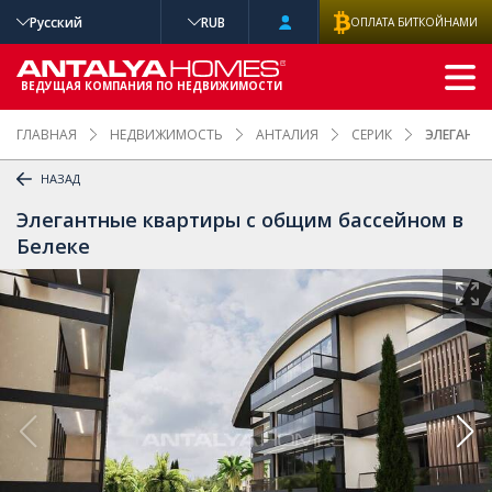
Русский
RUB
ОПЛАТА БИТКОЙНАМИ
РАСШИРЕННЫ
Й ПОИСК
ВЕДУЩАЯ КОМПАНИЯ ПО НЕДВИЖИМОСТИ
ГЛАВНАЯ
НЕДВИЖИМОСТЬ
АНТАЛИЯ
СЕРИК
ЭЛЕГАНТН
НАЗАД
Элегантные квартиры с общим бассейном в
Белеке