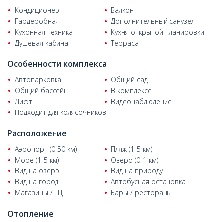
комнатах и качественной внутренней отделкой,
Кондиционер
Балкон
рассчитанной на комфортное проживание.
Гардеробная
Дополнительный санузел
Кухонная техника
Кухня открытой планировки
Белек считается одним из самых престижных районов
Анталии для жизни и инвестиций. Регион известен своими
Душевая кабина
Терраса
знаменитыми гольф-полями и роскошными курортами, а
также развитой инфраструктурой и активной жизнью в
Особенности комплекса
течение всего года. Мягкий средиземноморский климат,
Автопарковка
Общий сад
продуманная городская среда и высокий инвестиционный
Общий бассейн
В комплексе
потенциал делают Белек популярным направлением как для
Лифт
Видеонаблюдение
постоянного проживания, так и для отдыха.
Подходит для колясочников
Квартиры на продажу в Белеке, Анталия
, расположены в 28
км от аэропорта Анталии, в 5,8 км от тематического парка
Расположение
The Land of Legends, в 3,5 км от пляжа Белека и в 1 км от
полей для гольфа. Рынки, продуктовые магазины, рестораны,
Аэропорт (0-50 км)
Пляж (1-5 км)
кафе, магазины, банки, обменные пункты, аптеки,
Море (1-5 км)
Озеро (0-1 км)
медицинские учреждения, детские площадки, остановки
Вид на озеро
Вид на природу
общественного транспорта и различные объекты
Вид на город
Автобусная остановка
социальной инфраструктуры находятся в шаговой
Магазины / ТЦ
Бары / рестораны
доступности.
Отопление