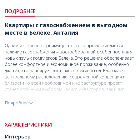
ПОДРОБНЕЕ
Квартиры с газоснабжением в выгодном
месте в Белеке, Анталия
Одним из главных преимуществ этого проекта является
наличие газоснабжения – востребованной особенности для
новых жилых комплексов Белека. Это решение обеспечивает
более комфортное и экономичное проживание, особенно
для тех, кто планирует жить здесь круглый год. Благодаря
центральному расположению, современной концепции и
близости ко всей необходимой инфраструктуре проект
станет отличным выбором как для инвесторов, так и для
покупателей жилья для отдыха или постоянного проживания.
Подробнее
Проект выполнен в современном архитектурном стиле и
предлагает квартиры и двухуровневые квартиры с 1, 2 и 3
спальнями. Комплекс оборудован лифтами и включает
ХАРАКТЕРИСТИКИ
открытый бассейн, благоустроенную территорию, открытую
парковку и систему видеонаблюдения. Квартиры передаются
Интерьер
со встроенной кухонной техникой, кондиционерами во всех