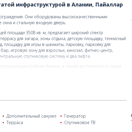
гатой инфраструктурой в Алании, Пайаллар
е ограждения. Они оборудованы высококачественными
 окна и стальную входную дверь.
ей площади 3508 кв. м, предлагает широкий спектр
еррасу для загара, зоны отдыха, детскую площадку, теннисный
д, площадку для игры в шахматы, парковку, парковку для
бар, игровую зону для взрослых, кинозал, фитнес-центр,
ентральную спутниковую систему и два лифта.
строрастущем районе Аланьи, в пешей доступности от моря.
 местных, так и для иностранных инвесторов.
опорта Газипаша, в 15 км от центра Аланьи, в 12 км от
моря.
Дополнительный санузел
Генератор
Терраса
Спутниковое ТВ