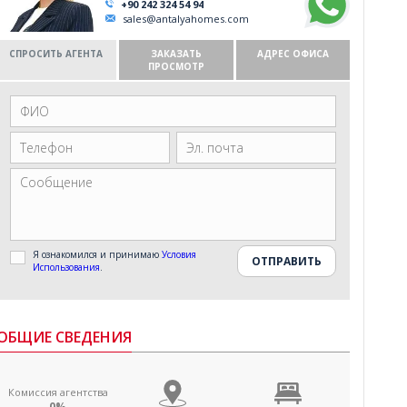
+90 242 324 54 94
sales@antalyahomes.com
СПРОСИТЬ АГЕНТА
ЗАКАЗАТЬ
АДРЕС ОФИСА
ПРОСМОТР
Я ознакомился и принимаю
Условия
Использования
.
ОБЩИЕ СВЕДЕНИЯ
Комиссия агентства
0%