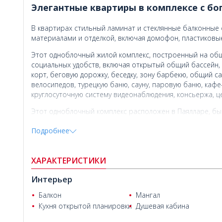
Элегантные квартиры в комплексе с бо
В квартирах стильный ламинат и стеклянные балконны
материалами и отделкой, включая домофон, пластиковые
Этот одноблочный жилой комплекс, построенный на общ
социальных удобств, включая открытый общий бассейн, т
корт, беговую дорожку, беседку, зону барбекю, общий са
велосипедов, турецкую баню, сауну, паровую баню, кафе-
круглосуточную систему видеонаблюдения, консьержа, ц
Этот одноблочный комплекс расположен в Паялларе, бы
Близость к центру города делает его популярным как для
Подробнее
Квартиры на продажу в Аланье
находятся в 52 км от аэр
знаменитого пляжа Клеопатры и всего в 870 метрах от 
ХАРАКТЕРИСТИКИ
Интерьер
Балкон
Мангал
Кухня открытой планировки
Душевая кабина