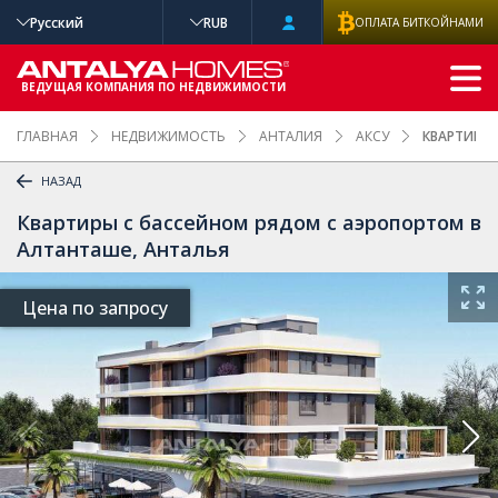
Русский
RUB
ОПЛАТА БИТКОЙНАМИ
РАСШИРЕННЫ
Й ПОИСК
ВЕДУЩАЯ КОМПАНИЯ ПО НЕДВИЖИМОСТИ
ГЛАВНАЯ
НЕДВИЖИМОСТЬ
АНТАЛИЯ
АКСУ
КВАРТИРЫ 
НАЗАД
Квартиры с бассейном рядом с аэропортом в
Алтанташе, Анталья
Цена по запросу