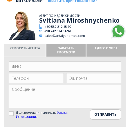
БИТКОЙНАМИ
оплатить криптовалютой?
АГЕНТ ПО НЕДВИЖИМОСТИ
Svitlana Miroshnychenko
+90 532 212 45 90
+90 242 324 54 94
sales@antalyahomes.com
СПРОСИТЬ АГЕНТА
ЗАКАЗАТЬ
АДРЕС ОФИСА
ПРОСМОТР
Я ознакомился и принимаю
Условия
Использования
.