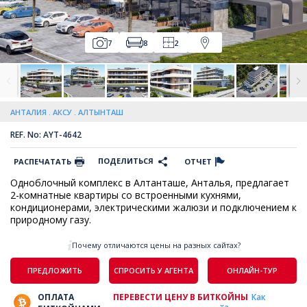
7
8
2
АНТАЛИЯ
АКСУ
АЛТЫНТАШ
REF. No: AYT-4642
ПОДЕЛИТЬСЯ
РАСПЕЧАТАТЬ
ОТЧЕТ
Одноблочный комплекс в Алтанташе, Анталья, предлагает
2-комнатные квартиры со встроенными кухнями,
кондиционерами, электрическими жалюзи и подключением к
природному газу.
Почему отличаются цены на разных сайтах?
ПРЕДЛОЖИТЬ
СПРОСИТЬ У АГЕНТА
ОНЛАЙН-ТУР
ОПЛАТА
ПЕРЕВЕСТИ ЦЕНУ В БИТКОЙНЫ
Как