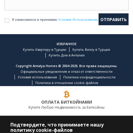
Я ознакомился и принимаю
Условия Использования
.
ИЗБРАННОЕ
Купить Квартиру в Турции
Купить Виллу в Турции
Купить Дом в Анталии
Copyright Antalya Homes © 2004-2026. Все права защищены.
Официальные уведомления и отказ от ответственности
Условия использования
Политика конфиденциальности
Политика в отношении cookie-файлов
ОПЛАТА БИТКОЙНАМИ
Купите Любую Недвижимость за Биткойны
ВЕДУЩАЯ КОМПАНИЯ ПО НЕДВИЖИМОСТИ
Подтвердите, что принимаете нашу
политику cookie-файлов