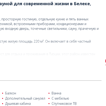
ауной для современной жизни в Белеке,
, просторную гостиную, отдельную кухню и пять ванных
ехникой, встроенными приборами, кондиционерами и
ю входную дверь, точечные светильники, сауну, прачечную и
стую жилую площадь 220 м². Он включает в себя частный
ст для отдыха и проживания в Турции, этот район известен
лями для гольфа. Белек продолжает набирать популярность
я.
 рынка, в 550 м от поля для гольфа, в 1,5 км от центрального
от общественного пляжа Белека, в 30 км от аэропорта Антальи и
Балкон
Ванна
Дополнительный санузел
С мебелью
Душевая кабина
Спутниковое ТВ