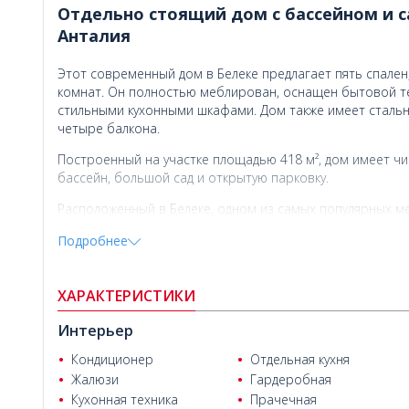
Отдельно стоящий дом с бассейном и с
Анталия
Этот современный дом в Белеке предлагает пять спален
комнат. Он полностью меблирован, оснащен бытовой т
стильными кухонными шкафами. Дом также имеет стальну
четыре балкона.
Построенный на участке площадью 418 м², дом имеет чи
бассейн, большой сад и открытую парковку.
Расположенный в Белеке, одном из самых популярных ме
своей природной красотой, роскошными курортами и по
Подробнее
как центр инвестиций и спокойное место для проживани
Дом на продажу в Белеке, Анталия
, находится в 250 м от
Ender Karabulut
базара Белека, в 4 км от The Land of Legends, в 4,8 км 
ХАРАКТЕРИСТИКИ
в 39 км от центра города Анталья.
Интерьер
Кондиционер
Отдельная кухня
Жалюзи
Гардеробная
Кухонная техника
Прачечная