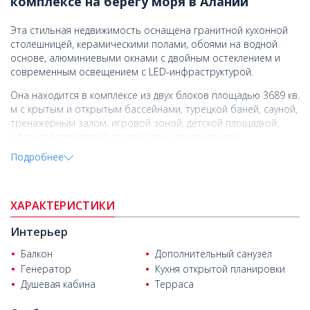
комплексе на берегу моря в Алании
Эта стильная недвижимость оснащена гранитной кухонной
столешницей, керамическими полами, обоями на водной
основе, алюминиевыми окнами с двойным остеклением и
современным освещением с LED-инфраструктурой.
Она находится в комплексе из двух блоков площадью 3689 кв.
м с крытым и открытым бассейнами, турецкой баней, сауной,
тренажерным залом, игровой зоной, детской площадкой,
открытой парковкой, спутниковым телевидением,
генератором и камерами видеонаблюдения.
Подробнее
Расположен в Махмутларе, Алания — быстро
развивающемся районе, популярном среди экспатов и
туристов благодаря своему социальному образу жизни и
ХАРАКТЕРИСТИКИ
расположению на берегу моря.
Интерьер
Недвижимость на продажу в Алании
находится в 300 м от
супермаркетов, кафе и ресторанов, в 13 км от центра
Балкон
Дополнительный санузел
Алании, в 27 км от аэропорта Газипаша и в 135 км от
Генератор
Кухня открытой планировки
аэропорта Антальи.
Душевая кабина
Терраса