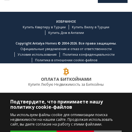
ИЗБРАННОЕ
Купить Квартиру в Турции
Купить Виллу в Турции
Купить Дом в Анталии
Copyright Antalya Homes © 2004-2026. Все права защищены.
Официальные уведомления и отказ от ответственности
Условия использования
Политика конфиденциальности
Политика в отношении cookie-файлов
ОПЛАТА БИТКОЙНАМИ
Купите Любую Недвижимость за Биткойны
ВЕДУЩАЯ КОМПАНИЯ ПО НЕДВИЖИМОСТИ
Подтвердите, что принимаете нашу
политику cookie-файлов
ПОЗВОНИТЕ НАМ
ПОДПИСЫВАЙТЕСЬ
Мы используем файлы cookie для оптимизации поиска
недвижимости на нашем сайте. Продолжая использовать
+90 242 324 54 94
сайт, вы даете согласие на работу с этими файлами.