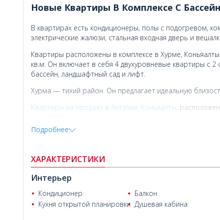
Новые Квартиры В Комплексе С Бассей
В квартирах есть кондиционеры, полы с подогревом, ко
электрические жалюзи, стальная входная дверь и вешалк
Квартиры расположены в комплексе в Хурме, Коньяалты
кв.м. Он включает в себя 4 двухуровневые квартиры с 2 
бассейн, ландшафтный сад и лифт.
Хурма — тихий район. Он предлагает идеальную близост
Квартиры на продажу в Анталии, Коньяалты
, расположен
торгового центра Metro, в 2,5 км от пляжа Коньяалты и 
городской площади Коньяалты. Кроме того, международн
Подробнее
ХАРАКТЕРИСТИКИ
Интерьер
Кондиционер
Балкон
Кухня открытой планировки
Душевая кабина