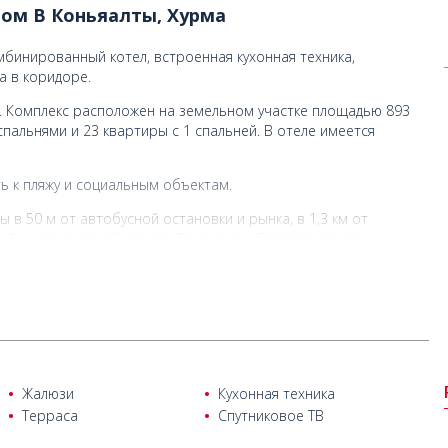
ном В Коньяалты, Хурма
мбинированный котел, встроенная кухонная техника,
а в коридоре.
. Комплекс расположен на земельном участке площадью 893
спальнями и 23 квартиры с 1 спальней. В отеле имеется
ь к пляжу и социальным объектам.
ы в 50 м от автобусной остановки и рынка, в 1,3 км от
в 3 км от канатной дороги Тюнектепе, Старого города и
ый аэропорт Антальи находится в 28 км.
Жалюзи
Кухонная техника
Терраса
Спутниковое ТВ