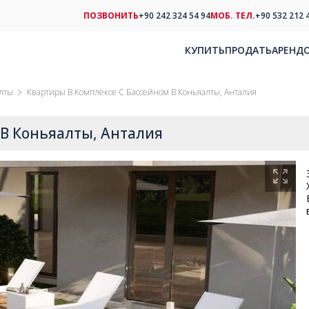
ПОЗВОНИТЬ
+90 242 324 54 94
МОБ. ТЕЛ.
+90 532 212 
КУПИТЬ
ПРОДАТЬ
АРЕНД
лты
Квартиры В Комплексе С Бассейном В Коньяалты, Анталия
 В Коньяалты, Анталия