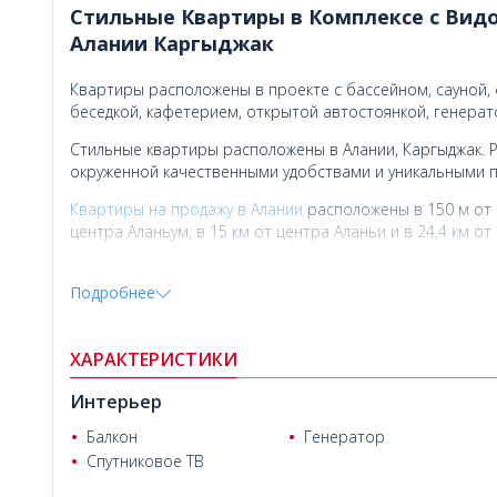
Стильные Квартиры в Комплексе с Вид
Алании Каргыджак
Квартиры расположены в проекте с бассейном, сауной,
беседкой, кафетерием, открытой автостоянкой, генерат
Стильные квартиры расположены в Алании, Каргыджак. 
окруженной качественными удобствами и уникальными 
Квартиры на продажу в Алании
расположены в 150 м от п
центра Аланьум, в 15 км от центра Аланьи и в 24,4 км о
Подробнее
ХАРАКТЕРИСТИКИ
Интерьер
Балкон
Генератор
Спутниковое ТВ
Дмитрий Д.