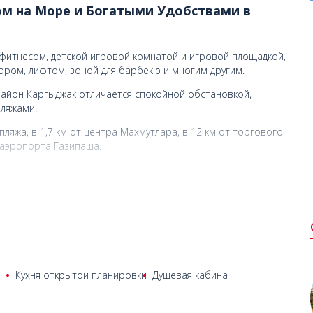
ом на Море и Богатыми Удобствами в
 фитнесом, детской игровой комнатой и игровой площадкой,
ором, лифтом, зоной для барбекю и многим другим.
Район Каргыджак отличается спокойной обстановкой,
пляжами.
ляжа, в 1,7 км от центра Махмутлара, в 12 км от торгового
т аэропорта Газипаша.
Кухня открытой планировки
Душевая кабина