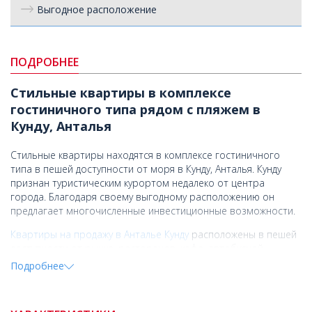
Выгодное расположение
ПОДРОБНЕЕ
Стильные квартиры в комплексе
гостиничного типа рядом с пляжем в
Кунду, Анталья
Стильные квартиры находятся в комплексе гостиничного
типа в пешей доступности от моря в Кунду, Анталья. Кунду
признан туристическим курортом недалеко от центра
города. Благодаря своему выгодному расположению он
предлагает многочисленные инвестиционные возможности.
Квартиры на продажу в Анталье Кунду
расположены в пешей
доступности от рынка, ресторанов, кафе, автобусной
станции, торгового центра и пляжа, в 7 км от больницы
Подробнее
Anadolu, в 8,5 км от водопада Дюден, в 10 км от торгового
центра TerraCity, в 12 км от аэропорта Антальи, в 15 км от
полей для гольфа Белек и в 18 км от Калеичи.