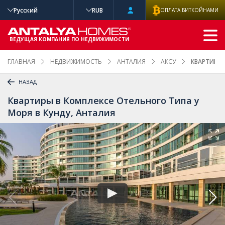
Русский
RUB
ОПЛАТА БИТКОЙНАМИ
РАСШИРЕННЫ
Й ПОИСК
ВЕДУЩАЯ КОМПАНИЯ ПО НЕДВИЖИМОСТИ
ГЛАВНАЯ
НЕДВИЖИМОСТЬ
АНТАЛИЯ
АКСУ
КВАРТИРЫ 
НАЗАД
Квартиры в Комплексе Отельного Типа у
Моря в Кунду, Анталия