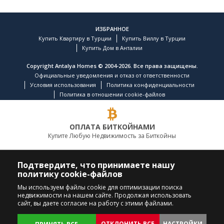
ИЗБРАННОЕ
Купить Квартиру в Турции
Купить Виллу в Турции
Купить Дом в Анталии
Copyright Antalya Homes © 2004-2026. Все права защищены.
Официальные уведомления и отказ от ответственности
Условия использования
Политика конфиденциальности
Политика в отношении cookie-файлов
ОПЛАТА БИТКОЙНАМИ
Купите Любую Недвижимость за Биткойны
ВЕДУЩАЯ КОМПАНИЯ ПО НЕДВИЖИМОСТИ
Подтвердите, что принимаете нашу
политику cookie-файлов
ПОЗВОНИТЕ НАМ
ПОДПИСЫВАЙТЕСЬ
Мы используем файлы cookie для оптимизации поиска
недвижимости на нашем сайте. Продолжая использовать
+90 242 324 54 94
сайт, вы даете согласие на работу с этими файлами.
ОТКЛОНИТЬ ВСЕ
НАСТРОЙКИ