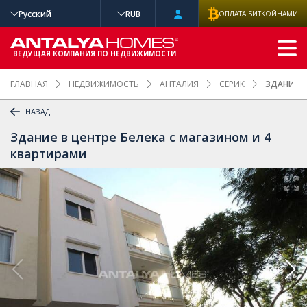
Русский
RUB
ОПЛАТА БИТКОЙНАМИ
РАСШИРЕННЫ
Й ПОИСК
ВЕДУЩАЯ КОМПАНИЯ ПО НЕДВИЖИМОСТИ
ГЛАВНАЯ
НЕДВИЖИМОСТЬ
АНТАЛИЯ
СЕРИК
ЗДАНИЕ В
НАЗАД
Здание в центре Белека с магазином и 4
квартирами