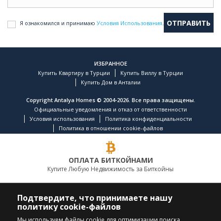
Я ознакомился и принимаю
Условия Использования
.
ИЗБРАННОЕ
Купить Квартиру в Турции
Купить Виллу в Турции
Купить Дом в Анталии
Copyright Antalya Homes © 2004-2026. Все права защищены.
Официальные уведомления и отказ от ответственности
Условия использования
Политика конфиденциальности
Политика в отношении cookie-файлов
ОПЛАТА БИТКОЙНАМИ
Купите Любую Недвижимость за Биткойны
ВЕДУЩАЯ КОМПАНИЯ ПО НЕДВИЖИМОСТИ
Подтвердите, что принимаете нашу
политику cookie-файлов
ПОЗВОНИТЕ НАМ
ПОДПИСЫВАЙТЕСЬ
Мы используем файлы cookie для оптимизации поиска