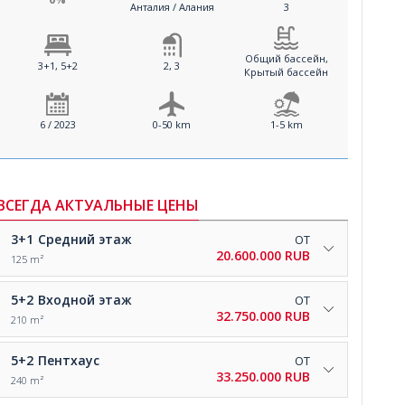
Анталия / Алания
3
Общий бассейн,
3+1, 5+2
2, 3
Крытый бассейн
6 / 2023
0-50 km
1-5 km
ВСЕГДА АКТУАЛЬНЫЕ ЦЕНЫ
3+1
Средний этаж
ОТ
20.600.000 RUB
125 m²
5+2
Входной этаж
ОТ
32.750.000 RUB
210 m²
5+2
Пентхаус
ОТ
33.250.000 RUB
240 m²