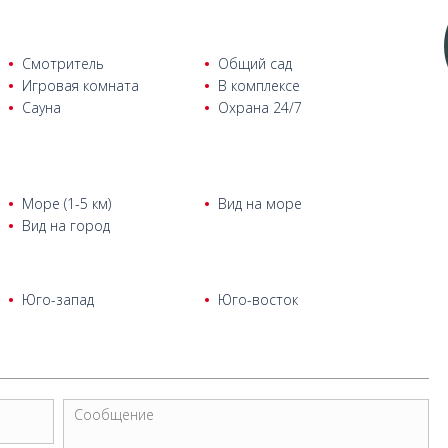
, 2-мя ванными комнатами и 2-мя балконами.
и, гостиной, отдельной кухней, 3-мя ванными комнатами,
Смотритель
Общий сад
Игровая комната
В комплексе
Сауна
Охрана 24/7
ями, гостиной, отдельной кухней, 3-мя ванными комнатами и
Море (1-5 км)
Вид на море
Вид на город
Юго-запад
Юго-восток