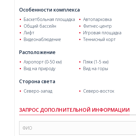
Квартиры с 3-мя спальнями, гостиной, отдельной кухней
Особенности комплекса
Двухуровневые квартиры на уровне сада с 4-мя спальням
Этибар К.
Баскетбольная площадка
Автопарковка
патио и балконом.
Общий бассейн
Фитнес-центр
Лифт
Игровая площадка
Двухуровневые квартиры на верхнем этаже с 5-ю спальн
Видеонаблюдение
Теннисный корт
3-мя балконами.
Расположение
Аэропорт (0-50 км)
Пляж (1-5 км)
Вид на природу
Вид на горы
Сторона света
Северо-запад
Северо-восток
ЗАПРОС ДОПОЛНИТЕЛЬНОЙ ИНФОРМАЦИИ