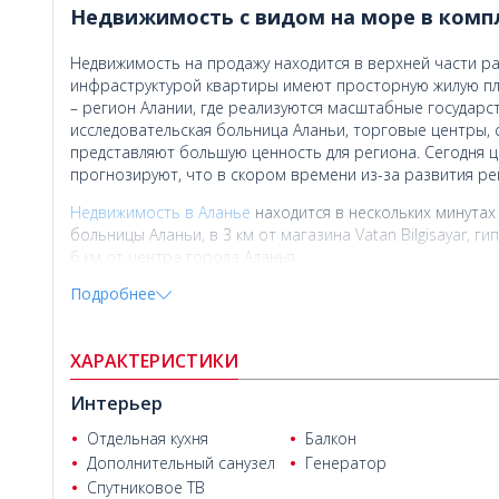
Недвижимость с видом на море в компл
Недвижимость на продажу находится в верхней части ра
инфраструктурой квартиры имеют просторную жилую пл
– регион Алании, где реализуются масштабные государс
исследовательская больница Аланьи, торговые центры, 
представляют большую ценность для региона. Сегодня ц
прогнозируют, что в скором времени из-за развития ре
Недвижимость в Аланье
находится в нескольких минутах 
больницы Аланьи, в 3 км от магазина Vatan Bilgisayar, г
6 км от центра города Аланья.
Подробнее
В проекте с богатой внутренней инфраструктурой на о
фитнес, сауна, парная, соляная комната, шок-душ (облив
площадка, баскетбольная и волейбольная площадки, тенн
ХАРАКТЕРИСТИКИ
игровая комната, телевизор в зоне лобби, генератор, 
площадка и фитнес-зона на открытом воздухе.
Интерьер
Отдельная кухня
Балкон
Типы квартир
Дополнительный санузел
Генератор
Квартиры с 2-мя спальнями, гостиной, кухней открытой 
Спутниковое ТВ