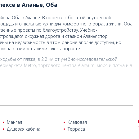
ексе в Аланье, Оба
йона Оба в Аланье. В проекте с богатой внутренней
ощадь и отдельные кухни для комфортного образа жизни. Оба
твенные проекты по благоустройству. Учебно-
строящаяся окружная дорога и стадион Аланьяспор
ены на недвижимость в этом районе вполне доступны, но
гиона стоимость жилья здесь вырастет.
ходьбы от пляжа, в 2,2 км от учебно-исследовательской
ипермаркета Metro, торгового центра Alanyum, моря и пляжа и в
бщей территории представлены крытый и открытый бассейн,
ное устройство-ведро), крытая и открытая детская игровая
исный корт, зона для барбекю, беседка, бар у бассейна,
парковка, камеры видеонаблюдения, охрана, шахматная
Мангал
Кладовая
Душевая кабина
Терраса
планировки, ванной комнатой и балконом.