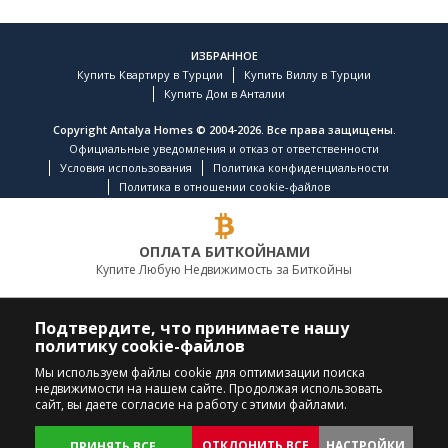
ИЗБРАННОЕ
Купить Квартиру в Турции
Купить Виллу в Турции
Купить Дом в Анталии
Copyright Antalya Homes © 2004-2026. Все права защищены.
Официальные уведомления и отказ от ответственности
Условия использования
Политика конфиденциальности
Политика в отношении cookie-файлов
ОПЛАТА БИТКОЙНАМИ
Купите Любую Недвижимость за Биткойны
ВЕДУЩАЯ КОМПАНИЯ ПО НЕДВИЖИМОСТИ
Подтвердите, что принимаете нашу
политику cookie-файлов
ПОЗВОНИТЕ НАМ
ПОДПИСЫВАЙТЕСЬ
Мы используем файлы cookie для оптимизации поиска
недвижимости на нашем сайте. Продолжая использовать
+90 242 324 54 94
сайт, вы даете согласие на работу с этими файлами.
ОТКЛОНИТЬ ВСЕ
НАСТРОЙКИ
ПРИНЯТЬ ВСЕ