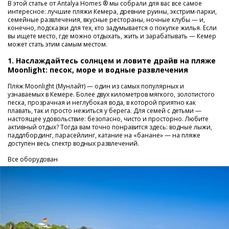
В этой статье от Antalya Homes ® мы собрали для вас все самое
интересное: лучшие пляжи Кемера, древние руины, экстрим-парки,
семейные развлечения, вкусные рестораны, ночные клубы — и,
конечно, подсказки для тех, кто задумывается о покупке жилья. Если
вы ищете место, где можно отдыхать, жить и зарабатывать — Кемер
может стать этим самым местом.
1. Наслаждайтесь солнцем и ловите драйв на пляже
Moonlight: песок, море и водные развлечения
Пляж Moonlight (Мунлайт) — один из самых популярных и
узнаваемых в Кемере. Более двух километров мягкого, золотистого
песка, прозрачная и неглубокая вода, в которой приятно как
плавать, так и просто нежиться у берега. Для семей с детьми —
настоящее удовольствие: безопасно, чисто и просторно. Любите
активный отдых? Тогда вам точно понравится здесь: водные лыжи,
паддлбординг, парасейлинг, катание на «банане» — на пляже
доступен весь спектр водных развлечений.
Все оборудован