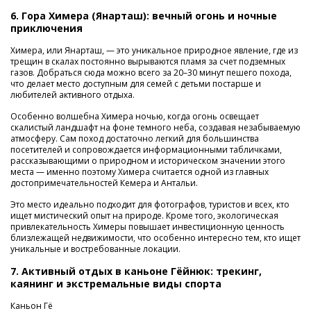
6. Гора Химера (Янарташ): вечный огонь и ночные
приключения
Химера, или Янарташ, — это уникальное природное явление, где из
трещин в скалах постоянно вырываются пламя за счет подземных
газов. Добраться сюда можно всего за 20–30 минут пешего похода,
что делает место доступным для семей с детьми постарше и
любителей активного отдыха.
Особенно волшебна Химера ночью, когда огонь освещает
скалистый ландшафт на фоне темного неба, создавая незабываемую
атмосферу. Сам поход достаточно легкий для большинства
посетителей и сопровождается информационными табличками,
рассказывающими о природном и историческом значении этого
места — именно поэтому Химера считается одной из главных
достопримечательностей Кемера и Антальи.
Это место идеально подходит для фотографов, туристов и всех, кто
ищет мистический опыт на природе. Кроме того, экологическая
привлекательность Химеры повышает инвестиционную ценность
близлежащей недвижимости, что особенно интересно тем, кто ищет
уникальные и востребованные локации.
7. Активный отдых в каньоне Гёйнюк: трекинг,
каянинг и экстремальные виды спорта
Каньон Гё