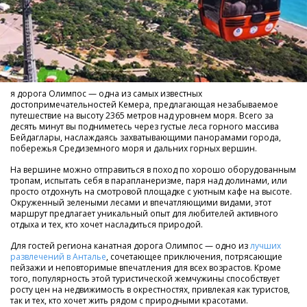
я дорога Олимпос — одна из самых известных
достопримечательностей Кемера, предлагающая незабываемое
путешествие на высоту 2365 метров над уровнем моря. Всего за
десять минут вы подниметесь через густые леса горного массива
Бейдаглары, наслаждаясь захватывающими панорамами города,
побережья Средиземного моря и дальних горных вершин.
На вершине можно отправиться в поход по хорошо оборудованным
тропам, испытать себя в парапланеризме, паря над долинами, или
просто отдохнуть на смотровой площадке с уютным кафе на высоте.
Окруженный зелеными лесами и впечатляющими видами, этот
маршрут предлагает уникальный опыт для любителей активного
отдыха и тех, кто хочет насладиться природой.
Для гостей региона канатная дорога Олимпос — одно из
лучших
развлечений в Анталье
, сочетающее приключения, потрясающие
пейзажи и неповторимые впечатления для всех возрастов. Кроме
того, популярность этой туристической жемчужины способствует
росту цен на недвижимость в окрестностях, привлекая как туристов,
так и тех, кто хочет жить рядом с природными красотами.