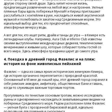
другую сторону своей души. Здесь кипит ночная жизнь,
предлагающая развлечения на любой вкус и настроение. Уютные
пляжные бары вдоль побережья Мунлайт и Кириш приглашают
расслабиться с коктейлем в руке, насладиться живой акустической
музыкой и полюбоваться закатом над Средиземным морем. Это
идеальный выбор для тех, кто предпочитает спокойные,
атмосферные вечера у воды.
А вот для тех, кто ищет ритм, драйв и танцы до утра — в Кемере есть
легендарные клубы. Например, Aura Club и Inferno Club известны
своими выступлениями международных диджеев, тематическими
вечеринками и живыми шоу, которые собирают толпы гостей со
всего мира. Здесь атмосфера праздника царит до самого утра.
4. Поездка в древний город Фазелис и на пляж:
история на фоне живописных пейзажей
Фазелис — одна из самых ярких исторических жемчужин Кемера,
где история органично переплетается с природной красотой.
Основанный в VII веке до нашей эры, этот древний город сохранил в
себе римские акведуки, амфитеатр, общественные бани и гавань,
когда-то служившую важным торговым портом.
Прогуливаясь по тенистым сосновым тропам, можно исследовать
руины и одновременно наслаждаться захватывающими видами на
побережье Средиземного моря. Рядом расположен пляж Фазелис
— уютная бухта с прозрачной бирюзовой водой, идеально
подходящая для плавания и снорклинга.