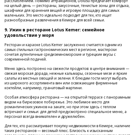
расслаблением. Помимо аттракционов, Dolusu предлагает комфорт
на целый день — рестораны, закусочные, тенистые зоны для отдыха,
шкафчики для хранения вещей и игровую площадку для самых
маленьких. Это место идеально подходит для тех, кто ищет
разнообразные развлечения в Кемере для всей семьи.
9. Ужин в ресторане Lotus Kemer: семейное
удовольствие у моря
Ресторан и караоке Lotus Kemer заслуженно считается одним из
самых стильных гастрономических мест в регионе, мастерски
сочетая аутентичные средиземноморские и турецкие вкусы с
современной подачей.
Меню здесь построено на свежести продуктов: в центре внимания —
свежая морская дорада, нежные кальмары, сезонные мезе и яркие
салаты из местных овощей и зелени. К блюдам гости могут выбрать
из широкого ассортимента вин или освежающие фирменные
коктейли, например, гранатовый мартини.
Особая атмосфера ресторана — на открытой террасе с панорамным
видом на бирюзовое побережье. Это любимое место для
романтических ужинов на закате, но при этом здесь с теплом
встречают и семьи: для детей предусмотрено специальное меню, а
персонал всегда внимателен и дружелюбен.
Для тех, кто рассматривает покупку недвижимости в Кемере, наличие
таких ресторанов — весомый плюс. Близость к изысканным