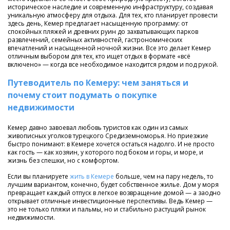
историческое наследие и современную инфраструктуру, создавая
уникальную атмосферу для отдыха. Для тех, кто планирует провести
здесь день, Кемер предлагает насыщенную программу: от
спокойных пляжей и древних руин до захватывающих парков
развлечений, семейных активностей, гастрономических
впечатлений и насыщенной ночной жизни. Все это делает Кемер
отличным выбором для тех, кто ищет отдых в формате «всё
включено» — когда все необходимое находится рядом и под рукой.
Путеводитель по Кемеру: чем заняться и
почему стоит подумать о покупке
недвижимости
Кемер давно завоевал любовь туристов как один из самых
живописных уголков турецкого Средиземноморья. Но приезжие
быстро понимают: в Кемере хочется остаться надолго. И не просто
как гость — как хозяин, у которого под боком и горы, и море, и
жизнь без спешки, но с комфортом.
Если вы планируете
жить в Кемере
больше, чем на пару недель, то
лучшим вариантом, конечно, будет собственное жилье. Дом у моря
превращает каждый отпуск в легкое возвращение домой — а заодно
открывает отличные инвестиционные перспективы. Ведь Кемер —
это не только пляжи и пальмы, но и стабильно растущий рынок
недвижимости.