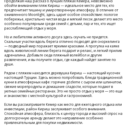
Продолжая наш рассказ о лучших пляжах Кемера, невозможно
обойти вниманием пляж Кириш — идеальное место для тех, кто
предпочитает тишину и умиротворенную атмосферу. В отличие от
оживленного Moonlight, здесь царит особое спокойствие: пологое
побережье, кристально чистая вода и мягкий песок делают это место
особенно популярным среди семей с детьми, пар и тех, кто ищет
расслабляющий отдых у моря.
Но и любителям активного досуга здесь скучать не придется.
Скальные участки вдоль берега отлично подходят для сноркелинга
— подводный мир поражает яркими красками. А прогулка на каяке
вдоль живописной линии берега подарит и релакс, и легкий прилив
адреналина. Добавьте сюда пляжный волейбол и другие
развлечения, и вы получите отдых, где каждый найдет занятие по
душе.
Рядом с пляжем находится деревушка Кириш — настоящий кусочек
настоящей Турции. Здесь можно попробовать блюда традиционной
кухни в атмосферных кафе: горячие gözleme с сыром или шпинатом,
свежие морепродукты и домашние сладости, которые подают в
уютных семейных ресторанах. Это не просто отдых у моря — это еще
и знакомство с местной культурой и гастрономией.
Если вы рассматриваете Кемер как место для ежегодного отдыха или
инвестиции, район Кириш заслуживает особого внимания.
Спокойная атмосфера, близость к центру города и высокий спрос на
долгосрочную аренду делают это направление особенно
привлекательным для покупки недвижимости.