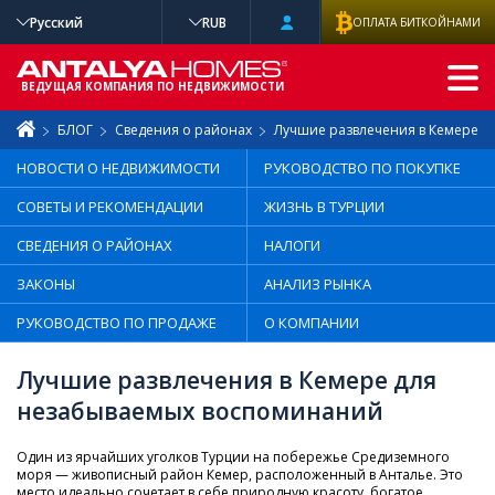
Русский
RUB
ОПЛАТА БИТКОЙНАМИ
РАСШИРЕННЫ
Й ПОИСК
ВЕДУЩАЯ КОМПАНИЯ ПО НЕДВИЖИМОСТИ
БЛОГ
Сведения о районах
Лучшие развлечения в Кемере 
НОВОСТИ О НЕДВИЖИМОСТИ
РУКОВОДСТВО ПО ПОКУПКЕ
СОВЕТЫ И РЕКОМЕНДАЦИИ
ЖИЗНЬ В ТУРЦИИ
СВЕДЕНИЯ О РАЙОНАХ
НАЛОГИ
ЗАКОНЫ
АНАЛИЗ РЫНКА
РУКОВОДСТВО ПО ПРОДАЖЕ
О КОМПАНИИ
Лучшие развлечения в Кемере для
незабываемых воспоминаний
Один из ярчайших уголков Турции на побережье Средиземного
моря — живописный район Кемер, расположенный в Анталье. Это
место идеально сочетает в себе природную красоту, богатое