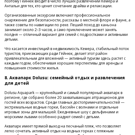
поэтому Гёйнюк входит в число лучших развлечений Кемера и
Антальи для тех, кто ценит сочетание драйва и релаксации.
Организованные экскурсии включают профессиональное
снаряжение для безопасности, рассказы о местной флоре и фауне, а
также советы по навигации по реке. Пеший поход до каньона
занимает около 2–3 часов, а само приключение может занять
полдня — отличный вариант для семей с подростками и активными
детьми.
Что касается инвестиций в недвижимость Кемера, стабильный поток
туристов, приезжающих ради Гёйнюк, делает этот район
привлекательным для вложений — активный туризм здесь растет с
каждым годом, обеспечивая хорошие перспективы для аренды и
повышения стоимости жилья.
8. Аквапарк Dolusu: семейный отдых и развлечения
для детей
Dolusu Aquapark — крупнейший и самый популярный аквапарк в
регионе, где собрано более 20 захватывающих аттракционов для
гостей всех возрастов. Среди главных достопримечательностей —
экстремальные водные горки, бассейн с волнами и отдельные
игровые зоны для малышей. Ежедневные шоу с дельфинами и
морскими львами особенно радуют семей с детьми.
Аквапарк имеет прямой выход на песчаный пляж, что позволяет
легко сочетать активный отдых на водных горках с пляжным