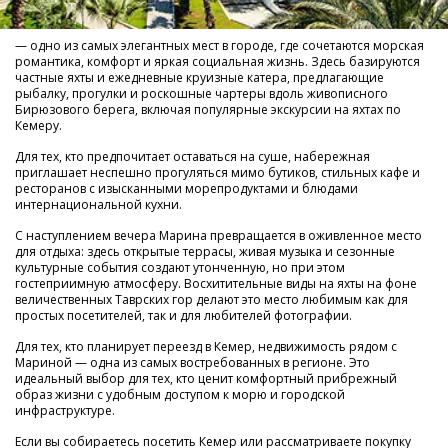
— одно из самых элегантных мест в городе, где сочетаются морская
романтика, комфорт и яркая социальная жизнь. Здесь базируются
частные яхты и ежедневные круизные катера, предлагающие
рыбалку, прогулки и роскошные чартеры вдоль живописного
Бирюзового берега, включая популярные экскурсии на яхтах по
Кемеру.
Для тех, кто предпочитает оставаться на суше, набережная
приглашает неспешно прогуляться мимо бутиков, стильных кафе и
ресторанов с изысканными морепродуктами и блюдами
интернациональной кухни.
С наступлением вечера Марина превращается в оживленное место
для отдыха: здесь открытые террасы, живая музыка и сезонные
культурные события создают утонченную, но при этом
гостеприимную атмосферу. Восхитительные виды на яхты на фоне
величественных Таврских гор делают это место любимым как для
простых посетителей, так и для любителей фотографии.
Для тех, кто планирует переезд в Кемер, недвижимость рядом с
Мариной — одна из самых востребованных в регионе. Это
идеальный выбор для тех, кто ценит комфортный прибрежный
образ жизни с удобным доступом к морю и городской
инфраструктуре.
Если вы собираетесь посетить Кемер или рассматриваете покупку