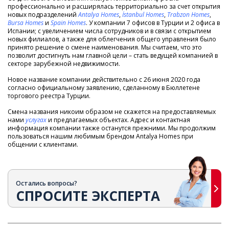
профессионально и расширялась территориально за счет открытия
новых подразделений
Antalya Homes
,
İstanbul Homes
,
Trabzon Homes
,
Bursa Homes
и
Spain Homes
. У компании 7 офисов в Турции и 2 офиса в
Испании; с увеличением числа сотрудников и в связи с открытием
новых филиалов, а также для облегчения общего управления было
принято решение о смене наименования. Мы считаем, что это
позволит достигнуть нам главной цели – стать ведущей компанией в
секторе зарубежной недвижимости.
Новое название компании действительно с 26 июня 2020 года
согласно официальному заявлению, сделанному в Бюллетене
торгового реестра Турции.
Смена названия никоим образом не скажется на предоставляемых
нами
услугах
и предлагаемых объектах. Адрес и контактная
информация компании также останутся прежними. Мы продолжим
пользоваться нашим любимым брендом Antalya Homes при
общении с клиентами.
Остались вопросы?
СПРОСИТЕ ЭКСПЕРТА