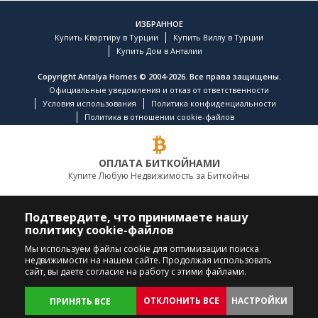
ИЗБРАННОЕ
Купить Квартиру в Турции
Купить Виллу в Турции
Купить Дом в Анталии
Copyright Antalya Homes © 2004-2026. Все права защищены.
Официальные уведомления и отказ от ответственности
Условия использования
Политика конфиденциальности
Политика в отношении cookie-файлов
ОПЛАТА БИТКОЙНАМИ
Купите Любую Недвижимость за Биткойны
ВЕДУЩАЯ КОМПАНИЯ ПО НЕДВИЖИМОСТИ
Подтвердите, что принимаете нашу
политику cookie-файлов
ПОЗВОНИТЕ НАМ
ПОДПИСЫВАЙТЕСЬ
Мы используем файлы cookie для оптимизации поиска
недвижимости на нашем сайте. Продолжая использовать
+90 242 324 54 94
сайт, вы даете согласие на работу с этими файлами.
ОТКЛОНИТЬ ВСЕ
НАСТРОЙКИ
ПРИНЯТЬ ВСЕ