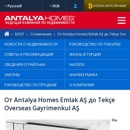
Русский
RUB
ОПЛАТА БИТКОЙНАМИ
РАСШИРЕННЫ
Й ПОИСК
ВЕДУЩАЯ КОМПАНИЯ ПО НЕДВИЖИМОСТИ
БЛОГ
О компании
От Antalya Homes Emlak AŞ до Tekçe Overs
НОВОСТИ О НЕДВИЖИМОСТИ
РУКОВОДСТВО ПО ПОКУПКЕ
СОВЕТЫ И РЕКОМЕНДАЦИИ
ЖИЗНЬ В ТУРЦИИ
СВЕДЕНИЯ О РАЙОНАХ
НАЛОГИ
ЗАКОНЫ
АНАЛИЗ РЫНКА
РУКОВОДСТВО ПО ПРОДАЖЕ
О КОМПАНИИ
От Antalya Homes Emlak AŞ до Tekçe
Overseas Gayrimenkul AŞ
Мы