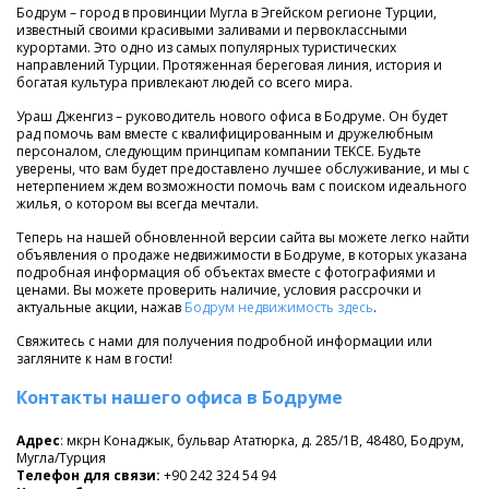
Бодрум – город в провинции Мугла в Эгейском регионе Турции,
известный своими красивыми заливами и первоклассными
курортами. Это одно из самых популярных туристических
направлений Турции. Протяженная береговая линия, история и
богатая культура привлекают людей со всего мира.
Ураш Дженгиз – руководитель нового офиса в Бодруме. Он будет
рад помочь вам вместе с квалифицированным и дружелюбным
персоналом, следующим принципам компании TEKCE. Будьте
уверены, что вам будет предоставлено лучшее обслуживание, и мы с
нетерпением ждем возможности помочь вам с поиском идеального
жилья, о котором вы всегда мечтали.
Теперь на нашей обновленной версии сайта вы можете легко найти
объявления о продаже недвижимости в Бодруме, в которых указана
подробная информация об объектах вместе с фотографиями и
ценами. Вы можете проверить наличие, условия рассрочки и
актуальные акции, нажав
Бодрум недвижимость здесь
.
Свяжитесь с нами для получения подробной информации или
загляните к нам в гости!
Контакты нашего офиса в Бодруме
Адрес
: мкрн Конаджык, бульвар Ататюрка, д. 285/1В, 48480, Бодрум,
Мугла/Турция
Телефон для связи:
+90 242 324 54 94