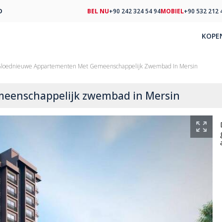
D
BEL NU
+90 242 324 54 94
MOBIEL
+90 532 212 
KOPE
loednieuwe Appartementen Met Gemeenschappelijk Zwembad In Mersin
eenschappelijk zwembad in Mersin