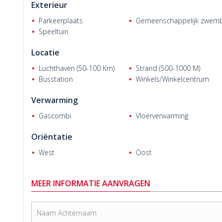
Exterieur
Appartementen te koop in Mersin
liggen op 73 km van de i
snelwegoprit, 3,5 km van winkelcentrum Forum, 2,5 km van he
Parkeerplaats
Gemeenschappelijk zwem
km van de zee en 600 m van winkelcentrum Sayapark. Markt
Speeltuin
gelegenheden bevinden zich op loopafstand.
Locatie
Luchthaven (50-100 Km)
Strand (500-1000 M)
Saad Diouri
Busstation
Winkels/Winkelcentrum
Verwarming
Gascombi
Vloerverwarming
Oriëntatie
West
Oost
MEER INFORMATIE AANVRAGEN