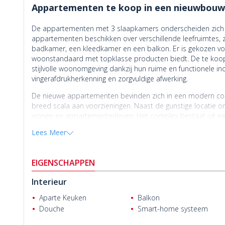
Appartementen te koop in een nieuwbouwpr
De appartementen met 3 slaapkamers onderscheiden zich 
appartementen beschikken over verschillende leefruimtes,
badkamer, een kleedkamer en een balkon. Er is gekozen vo
woonstandaard met topklasse producten biedt. De te ko
stijlvolle woonomgeving dankzij hun ruime en functionele i
vingerafdrukherkenning en zorgvuldige afwerking.
De nieuwe appartementen bevinden zich in een modern co
breed scala aan voorzieningen. Naast de gunstige locatie o
wonen en appartementenleven. Het complex bestaat uit ee
villa's en kenmerkt zich door een esthetische architectuur. 
Lees Meer
sociale en dagelijkse leven ondersteunen, zoals een zwemb
voertuigen, een overdekte kinderspeelplaats, een tafeltennist
EIGENSCHAPPEN
De nieuwe appartementen zijn gelegen in Yenişehir, een va
Korhan Topaloğlu
onderscheidt zich door zijn esthetische architectuur en de na
Interieur
en openbaar vervoer. Mersin, met zijn milde mediterrane kli
jaar door zonnige dagen, zee en natuurlijke en historische
Aparte Keuken
Balkon
ontwikkelde wijken van de stad, biedt aantrekkelijke mogel
Douche
Smart-home systeem
nabijheid van de jachthaven, winkelcentra, restaurants en de 