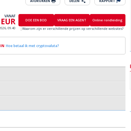
AFDRUKKEN
DELEN
RAPPORT
VANAF
 EUR
DOE EEN BOD
VRAAG EEN AGENT
Online rondleiding
2026, 09.40
Waarom zijn er verschillende prijzen op verschillende websites?
OIN
Hoe betaal ik met cryptovaluta?