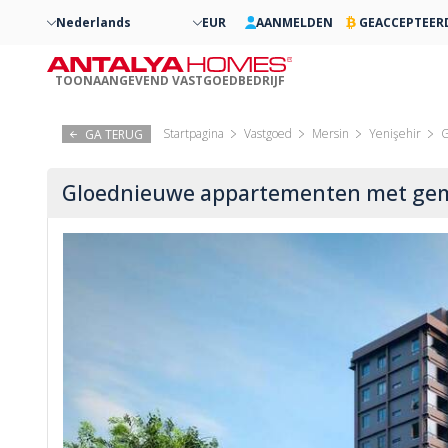
Nederlands
EUR
AANMELDEN
GEACCEPTEER
TOONAANGEVEND VASTGOEDBEDRIJF
Startpagina
Vastgoed
Mersin
Yenişehir
G
GA TERUG
Gloednieuwe appartementen met gem