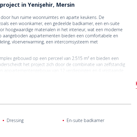
oject in Yenişehir, Mersin
door hun ruime woonruimtes en aparte keukens. De
 zoals een woonkamer, een gedeelde badkamer, een en-suite
or hoogwaardige materialen in het interieur, wat een moderne
op aangeboden appartementen bieden een comfortabele en
ndeling, vloerverwarming, een intercomsysteem met
mplex gebouwd op een perceel van 2.515 m² en bieden een
nderscheidt het project zich door de combinatie van zelfstandig
n appartementengebouw van 12 verdiepingen en 4 vrijstaande
Binnen het complex zijn diverse voorzieningen te vinden die het
ad, open parkeergelegenheid, een laadstation voor elektrische
afel, een barbecueplaats, een tuinhuisje en een lift.
n de meest prestigieuze woonwijken van Mersin. Het project
bijheid van zorginstellingen, onderwijsinstellingen, winkelcentra
maat, staat bekend om zijn hoge levenskwaliteit en biedt het hele
 bezienswaardigheden. Yenişehir, een van de meest levendige en
Dressing
En-suite badkamer
ijkheden voor zowel comfortabel wonen als investeren dankzij de
kustlijn.