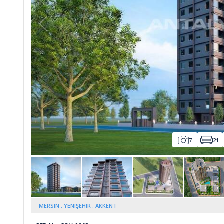
Whatsapp
7
21
MERSIN
YENIŞEHIR
AKKENT