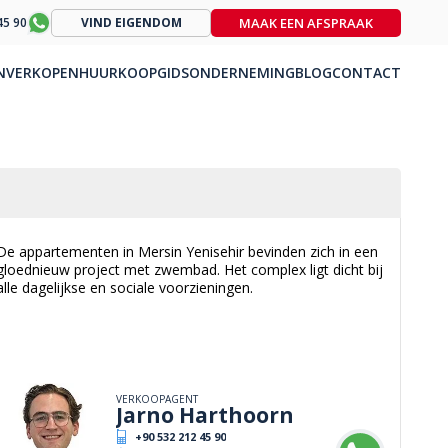
MAAK EEN AFSPRAAK
45 90
VIND EIGENDOM
N
VERKOPEN
HUUR
KOOPGIDS
ONDERNEMING
BLOG
CONTACT
De appartementen in Mersin Yenisehir bevinden zich in een
gloednieuw project met zwembad. Het complex ligt dicht bij
alle dagelijkse en sociale voorzieningen.
VERKOOPAGENT
Jarno Harthoorn
+90 532 212 45 90