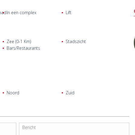
nternationale luchthaven Çukurova, 7 km van de nieuwe
t plaatselijke ziekenhuis, 1,5 km van de jachthaven van Mersin, 1
bad
In een complex
Lift
en, scholen en andere voorzieningen voor dagelijkse
Zee (0-1 Km)
Stadszicht
Bars/Restaurants
Noord
Zuid