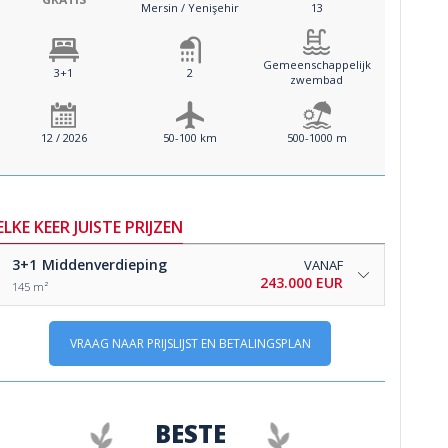
Mersin / Yenişehir
13
Gemeenschappelijk
3+1
2
zwembad
12 / 2026
50-100 km
500-1000 m
ELKE KEER JUISTE PRIJZEN
3+1
Middenverdieping
VANAF
243.000 EUR
145 m²
VRAAG NAAR PRIJSLIJST EN BETALINGSPLAN
BESTE