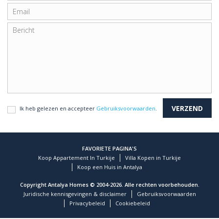
Ik heb gelezen en accepteer
Gebruiksvoorwaarden
.
FAVORIETE PAGINA'S
Koop Appartement In Turkije
Villa Kopen in Turkije
Koop een Huis in Antalya
Copyright Antalya Homes © 2004-2026. Alle rechten voorbehouden.
Juridische kennisgevingen & disclaimer
Gebruiksvoorwaarden
Privacybeleid
Cookiebeleid