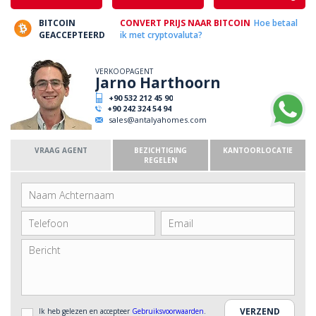
BITCOIN
CONVERT PRIJS NAAR BITCOIN
Hoe betaal
GEACCEPTEERD
ik met cryptovaluta?
VERKOOPAGENT
Jarno Harthoorn
+90 532 212 45 90
+90 242 324 54 94
sales@antalyahomes.com
VRAAG AGENT
BEZICHTIGING
KANTOORLOCATIE
REGELEN
Ik heb gelezen en accepteer
Gebruiksvoorwaarden
.