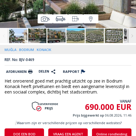
5
6
1
MUĞLA
BODRUM
KONACIK
REF. No: BJV-0469
DELEN
AFDRUKKEN
RAPPORT
Het onroerend goed met prachtig uitzicht op zee in Bodrum
Konacık heeft privétuinen en biedt een aangename levensstijl in
een sociaal complex, dichtbij het stadscentrum.
VANAF
690.000 EUR
Prijs bijgewerkt op
06.08.2026, 11.46
Waarom zijn er verschillende prijzen op verschillende websites?
DOE EEN BOD
VRAAG EEN AGENT
Online rondleiding