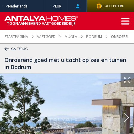
Nederlands
EUR
GEACCEPTEERD
GEAVANCEERD
TOONAANGEVEND VASTGOEDBEDRIJF
ZOEKEN
STARTPAGINA
VASTGOED
MUĞLA
BODRUM
ONROEREND G
GA TERUG
Onroerend goed met uitzicht op zee en tuinen
in Bodrum