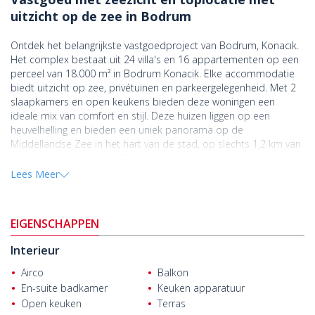
uitzicht op de zee in Bodrum
Ontdek het belangrijkste vastgoedproject van Bodrum, Konacık.
Het complex bestaat uit 24 villa's en 16 appartementen op een
perceel van 18.000 m² in Bodrum Konacik. Elke accommodatie
biedt uitzicht op zee, privétuinen en parkeergelegenheid. Met 2
slaapkamers en open keukens bieden deze woningen een
ideale mix van comfort en stijl. Deze huizen liggen op een
heuvelhelling en bieden een uniek panorama op de
Middellandse Zee in het hart van de stad, op slechts 1,2 km van
het winkelcentrum en 1,9 km van het strand.
Het onroerend
goed dat u in Bodrum Muğla kunt kopen
, ligt op 4,9 km van het
Lees Meer
kasteel van Bodrum en de jachthaven van Bodrum, en op 38 km
van de luchthaven Milas - Bodrum.
EIGENSCHAPPEN
Ons onroerend goed te koop in Bodrum is gelegen in Konacık,
het centrum van het schiereiland Bodrum. Konacık biedt
Interieur
dagelijkse en sociale voorzieningen en gemakkelijke toegang tot
andere centra, waardoor het een ideale locatie is voor mensen
Airco
Balkon
die op zoek zijn naar een levendige levensstijl.
En-suite badkamer
Keuken apparatuur
Open keuken
Terras