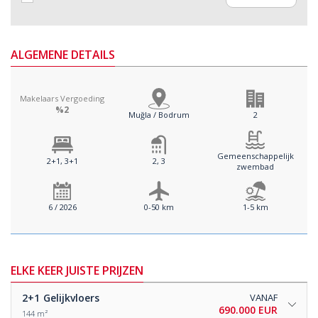
ALGEMENE DETAILS
Makelaars Vergoeding
%2
Muğla / Bodrum
2
Gemeenschappelijk
2+1, 3+1
2, 3
zwembad
6 / 2026
0-50 km
1-5 km
ELKE KEER JUISTE PRIJZEN
2+1
Gelijkvloers
VANAF
690.000 EUR
144 m²