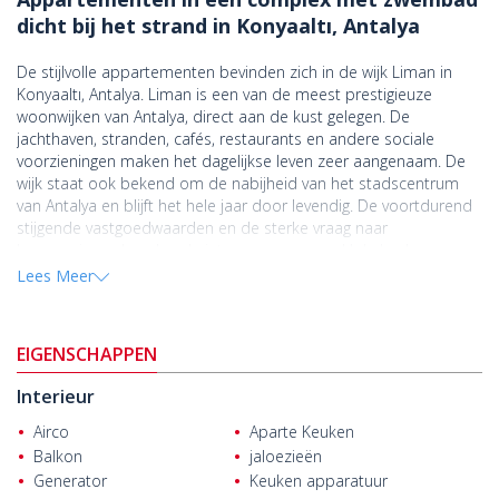
dicht bij het strand in Konyaaltı, Antalya
De stijlvolle appartementen bevinden zich in de wijk Liman in
Konyaaltı, Antalya. Liman is een van de meest prestigieuze
woonwijken van Antalya, direct aan de kust gelegen. De
jachthaven, stranden, cafés, restaurants en andere sociale
voorzieningen maken het dagelijkse leven zeer aangenaam. De
wijk staat ook bekend om de nabijheid van het stadscentrum
van Antalya en blijft het hele jaar door levendig. De voortdurend
stijgende vastgoedwaarden en de sterke vraag naar
huurwoningen houden de interesse van zowel lokale als
internationale investeerders hoog.
Lees Meer
De appartementen maken deel uit van een eenblokproject op
een perceel van 986 m². Het gebouw bestaat uit in totaal 20
EIGENSCHAPPEN
appartementen. Bewoners hebben toegang tot een
gemeenschappelijk zwembad.
Interieur
De appartementen zijn voorzien van een stalen voordeur,
Airco
Aparte Keuken
elektrische rolluiken, keukenkasten, badkamerkasten, een
Balkon
jaloezieën
garderobekast en inbouwkeukenapparatuur. De woonkamers
Generator
Keuken apparatuur
zijn uitgerust met airconditioning. Daarnaast is er