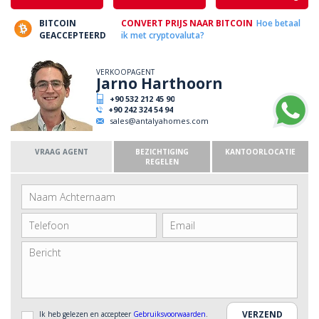
BITCOIN
CONVERT PRIJS NAAR BITCOIN
Hoe betaal
GEACCEPTEERD
ik met cryptovaluta?
VERKOOPAGENT
Jarno Harthoorn
+90 532 212 45 90
+90 242 324 54 94
sales@antalyahomes.com
VRAAG AGENT
BEZICHTIGING
KANTOORLOCATIE
REGELEN
Ik heb gelezen en accepteer
Gebruiksvoorwaarden
.