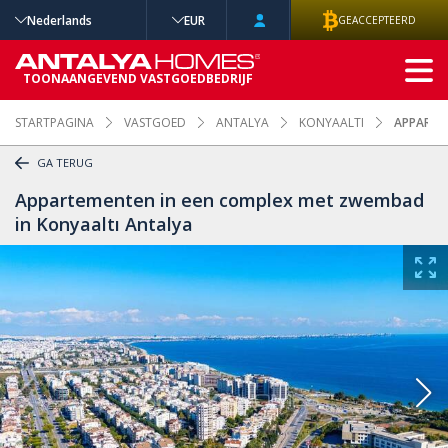
Nederlands
EUR
GEACCEPTEERD
GEAVANCEERD
TOONAANGEVEND VASTGOEDBEDRIJF
ZOEKEN
STARTPAGINA
VASTGOED
ANTALYA
KONYAALTI
APPARTE
GA TERUG
Appartementen in een complex met zwembad
in Konyaaltı Antalya