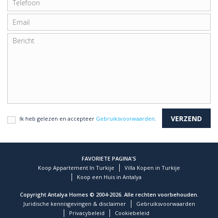
Ik heb gelezen en accepteer
Gebruiksvoorwaarden
.
FAVORIETE PAGINA'S
Koop Appartement In Turkije
Villa Kopen in Turkije
Koop een Huis in Antalya
Copyright Antalya Homes © 2004-2026. Alle rechten voorbehouden.
Juridische kennisgevingen & disclaimer
Gebruiksvoorwaarden
Privacybeleid
Cookiebeleid