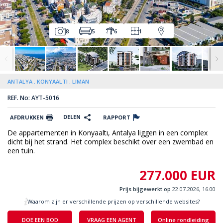
8
5
6
1
ANTALYA
KONYAALTI
LIMAN
REF. No: AYT-5016
DELEN
AFDRUKKEN
RAPPORT
De appartementen in Konyaaltı, Antalya liggen in een complex
dicht bij het strand. Het complex beschikt over een zwembad en
een tuin.
277.000 EUR
Prijs bijgewerkt op
22.07.2026, 16.00
Waarom zijn er verschillende prijzen op verschillende websites?
DOE EEN BOD
VRAAG EEN AGENT
Online rondleiding