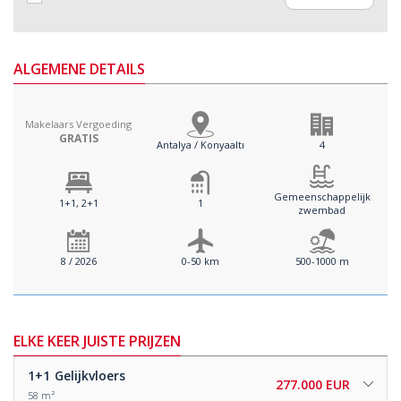
ALGEMENE DETAILS
Makelaars Vergoeding
GRATIS
Antalya / Konyaaltı
4
Gemeenschappelijk
1+1, 2+1
1
zwembad
8 / 2026
0-50 km
500-1000 m
ELKE KEER JUISTE PRIJZEN
1+1
Gelijkvloers
277.000 EUR
58 m²