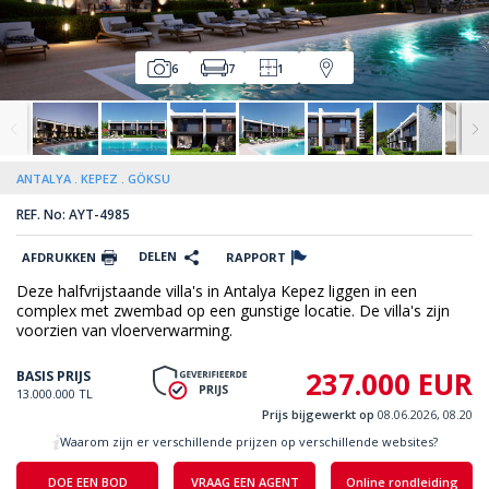
6
7
1
ANTALYA
KEPEZ
GÖKSU
REF. No: AYT-4985
DELEN
AFDRUKKEN
RAPPORT
Deze halfvrijstaande villa's in Antalya Kepez liggen in een
complex met zwembad op een gunstige locatie. De villa's zijn
voorzien van vloerverwarming.
237.000 EUR
BASIS PRIJS
13.000.000 TL
Prijs bijgewerkt op
08.06.2026, 08.20
Waarom zijn er verschillende prijzen op verschillende websites?
DOE EEN BOD
VRAAG EEN AGENT
Online rondleiding