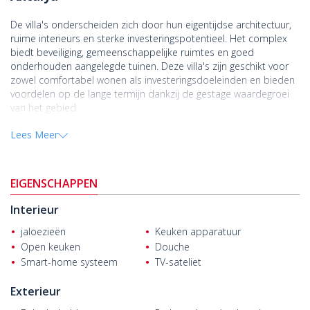
De villa's onderscheiden zich door hun eigentijdse architectuur,
ruime interieurs en sterke investeringspotentieel. Het complex
biedt beveiliging, gemeenschappelijke ruimtes en goed
onderhouden aangelegde tuinen. Deze villa's zijn geschikt voor
zowel comfortabel wonen als investeringsdoeleinden en bieden
voordelen op de lange termijn dankzij de gestage waardegroei
van het gebied.
De halfvrijstaande villa's zijn ontworpen met twee slaapkamers,
Lees Meer
een ruime woonkamer, een open keuken, een badkamer, twee
toiletten en een privétuin.
De halfvrijstaande villa's bevinden zich in een wooncomplex in
EIGENSCHAPPEN
de wijk Göksu in Kepez, Antalya. Het gebied kent veel moderne
Interieur
woonwijken en blijft groeien, wat aantrekkelijke kansen biedt
voor investeerders.
jaloezieën
Keuken apparatuur
Open keuken
Douche
Kepez, een van de snelstgroeiende wijken van Antalya in de
afgelopen jaren, blijft in waarde stijgen dankzij aanhoudende
Smart-home systeem
TV-sateliet
investeringen. Met zijn goede vervoersverbindingen, uitgebreide
sociale voorzieningen en betaalbare woningen is de wijk een
Exterieur
aantrekkelijk alternatief, met name voor investeerders. De wijk