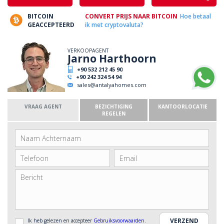
BITCOIN
CONVERT PRIJS NAAR BITCOIN
Hoe betaal
GEACCEPTEERD
ik met cryptovaluta?
VERKOOPAGENT
Jarno Harthoorn
+90 532 212 45 90
+90 242 324 54 94
sales@antalyahomes.com
VRAAG AGENT
BEZICHTIGING
KANTOORLOCATIE
REGELEN
Ik heb gelezen en accepteer
Gebruiksvoorwaarden
.