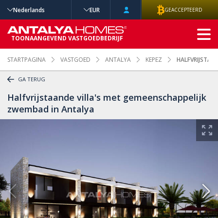
Nederlands
EUR
GEACCEPTEERD
GEAVANCEERD
TOONAANGEVEND VASTGOEDBEDRIJF
ZOEKEN
STARTPAGINA
VASTGOED
ANTALYA
KEPEZ
HALFVRIJSTAA
GA TERUG
Halfvrijstaande villa's met gemeenschappelijk
zwembad in Antalya