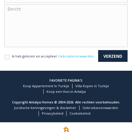
Ik heb gelezen en accepteer
Gebruiksvoorwaarden
.
FAVORIETE PAGINA'S
Koop Appartement In Turkije
Villa Kopen in Turkije
Koop een Huis in Antalya
Copyright Antalya Homes © 2004-2026. Alle rechten voorbehouden.
Juridische kennisgevingen & disclaimer
Gebruiksvoorwaarden
Privacybeleid
Cookiebeleid