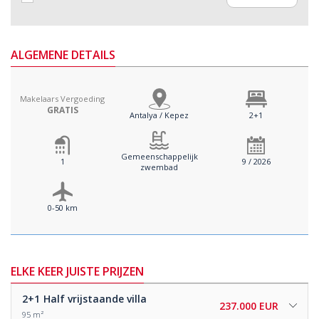
ALGEMENE DETAILS
Makelaars Vergoeding
GRATIS
Antalya / Kepez
2+1
Gemeenschappelijk
1
9 / 2026
zwembad
0-50 km
ELKE KEER JUISTE PRIJZEN
2+1
Half vrijstaande villa
237.000 EUR
95 m²