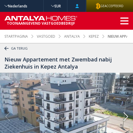
Nederlands
EUR
GEACCEPTEERD
GEAVANCEERD
TOONAANGEVEND VASTGOEDBEDRIJF
ZOEKEN
STARTPAGINA
VASTGOED
ANTALYA
KEPEZ
NIEUW APPART
GA TERUG
Nieuw Appartement met Zwembad nabij
Ziekenhuis in Kepez Antalya