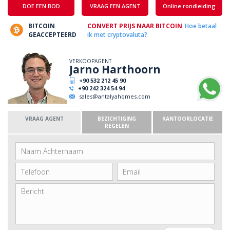
DOE EEN BOD
VRAAG EEN AGENT
Online rondleiding
BITCOIN
CONVERT PRIJS NAAR BITCOIN
Hoe betaal
GEACCEPTEERD
ik met cryptovaluta?
VERKOOPAGENT
Jarno Harthoorn
+90 532 212 45 90
+90 242 324 54 94
sales@antalyahomes.com
VRAAG AGENT
BEZICHTIGING
KANTOORLOCATIE
REGELEN