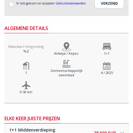
Ik heb gelezen en accepteer
Gebruiksvoorwaarden
.
ALGEMENE DETAILS
Makelaars Vergoeding
%2
Antalya / Kepez
1+1
Gemeenschappelijk
1
4 / 2025
zwembad
0-50 km
ELKE KEER JUISTE PRIJZEN
1+1
Middenverdieping
78.500 EUR