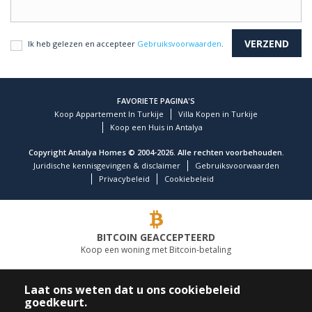
Ik heb gelezen en accepteer
Gebruiksvoorwaarden
.
FAVORIETE PAGINA'S
Koop Appartement In Turkije
Villa Kopen in Turkije
Koop een Huis in Antalya
Copyright Antalya Homes © 2004-2026. Alle rechten voorbehouden.
Juridische kennisgevingen & disclaimer
Gebruiksvoorwaarden
Privacybeleid
Cookiebeleid
BITCOIN GEACCEPTEERD
Koop een woning met Bitcoin-betaling
TOONAANGEVEND VASTGOEDBEDRIJF
Laat ons weten dat u ons cookiebeleid
goedkeurt.
BEL ONS
VOLG ONS