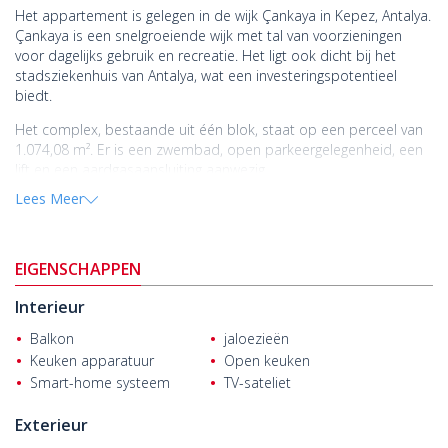
Het appartement is gelegen in de wijk Çankaya in Kepez, Antalya.
Çankaya is een snelgroeiende wijk met tal van voorzieningen
voor dagelijks gebruik en recreatie. Het ligt ook dicht bij het
stadsziekenhuis van Antalya, wat een investeringspotentieel
biedt.
Het complex, bestaande uit één blok, staat op een perceel van
1.074,08 m². Er is een zwembad, open parkeergelegenheid, een
lift en een aardgasaansluiting aanwezig.
Lees Meer
Het appartement met 1 slaapkamer beschikt over een open
keuken-woonkamer, een badkamer, hal en balkon. Het is
voorzien van ledverlichting, keukenkastjes, inbouwapparatuur,
een stalen voordeur, airconditioning, een garderobekast en een
EIGENSCHAPPEN
douchecabine.
Interieur
Het
appartement te koop in Antalya
ligt op slechts 280 meter
van de bushalte, 1,5 km van het Antalya Stadsziekenhuis, 3,8 km
Balkon
jaloezieën
van het Privéziekenhuis Akdeniz Şifa, 6,7 km van winkelcentrum
Keuken apparatuur
Open keuken
Özdilek, 9,8 km van de Akdeniz Universiteit, 10 km van
Smart-home systeem
TV-sateliet
winkelcentrum MarkAntalya, 10,6 km van Kaleiçi (de oude stad),
11 km van het strand van Konyaaltı en 16,9 km van de
Exterieur
internationale luchthaven van Antalya.