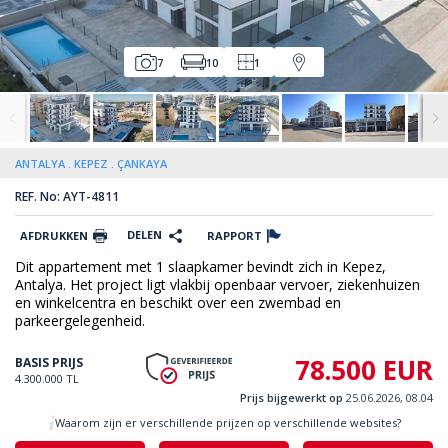
7
10
1
ANTALYA
KEPEZ
ÇANKAYA
REF. No: AYT-4811
DELEN
AFDRUKKEN
RAPPORT
Dit appartement met 1 slaapkamer bevindt zich in Kepez,
Antalya. Het project ligt vlakbij openbaar vervoer, ziekenhuizen
en winkelcentra en beschikt over een zwembad en
parkeergelegenheid.
78.500 EUR
BASIS PRIJS
4.300.000 TL
Prijs bijgewerkt op
25.06.2026, 08.04
Waarom zijn er verschillende prijzen op verschillende websites?