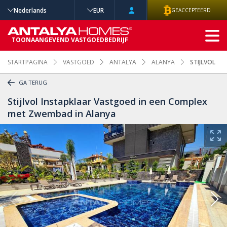
Nederlands
EUR
GEACCEPTEERD
GEAVANCEERD
TOONAANGEVEND VASTGOEDBEDRIJF
ZOEKEN
STARTPAGINA
VASTGOED
ANTALYA
ALANYA
STIJLVOL I
GA TERUG
Stijlvol Instapklaar Vastgoed in een Complex
met Zwembad in Alanya