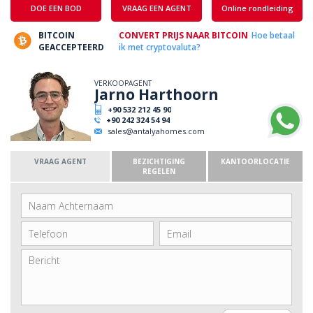
DOE EEN BOD
VRAAG EEN AGENT
Online rondleiding
BITCOIN
CONVERT PRIJS NAAR BITCOIN
Hoe betaal
GEACCEPTEERD
ik met cryptovaluta?
VERKOOPAGENT
Jarno Harthoorn
+90 532 212 45 90
+90 242 324 54 94
sales@antalyahomes.com
VRAAG AGENT
BEZICHTIGING
KANTOORLOCATIE
REGELEN