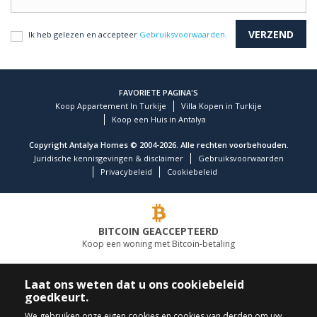
Ik heb gelezen en accepteer
Gebruiksvoorwaarden
.
FAVORIETE PAGINA'S
Koop Appartement In Turkije
Villa Kopen in Turkije
Koop een Huis in Antalya
Copyright Antalya Homes © 2004-2026. Alle rechten voorbehouden.
Juridische kennisgevingen & disclaimer
Gebruiksvoorwaarden
Privacybeleid
Cookiebeleid
BITCOIN GEACCEPTEERD
Koop een woning met Bitcoin-betaling
TOONAANGEVEND VASTGOEDBEDRIJF
Laat ons weten dat u ons cookiebeleid
goedkeurt.
BEL ONS
VOLG ONS
We gebruiken onze eigen cookies en cookies van derden om uw