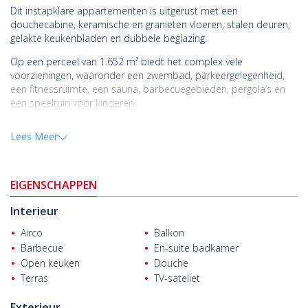
Dit instapklare appartementen is uitgerust met een
douchecabine, keramische en granieten vloeren, stalen deuren,
gelakte keukenbladen en dubbele beglazing.
Op een perceel van 1.652 m² biedt het complex vele
voorzieningen, waaronder een zwembad, parkeergelegenheid,
een fitnessruimte, een sauna, barbecuegebieden, pergola’s en
een speeltuin voor kinderen.
Het project ligt in de wijk Oba in Alanya, Antalya. Alanya is een
Lees Meer
bekende mediterrane vakantiebestemming met een levendige
sfeer en biedt aantrekkelijke investeringsmogelijkheden met luxe
vastgoed.
EIGENSCHAPPEN
Het
vastgoed te koop in Alanya
ligt op loopafstand van
dagelijkse benodigdheden. Het is ook 50 m van het ziekenhuis,
Interieur
1,2 km van het winkelcentrum, 1,3 km van het strand, 3 km van
het centrum van Alanya en 35 km van de luchthaven Gazipaşa.
Airco
Balkon
Barbecue
En-suite badkamer
Open keuken
Douche
Terras
TV-sateliet
Exterieur