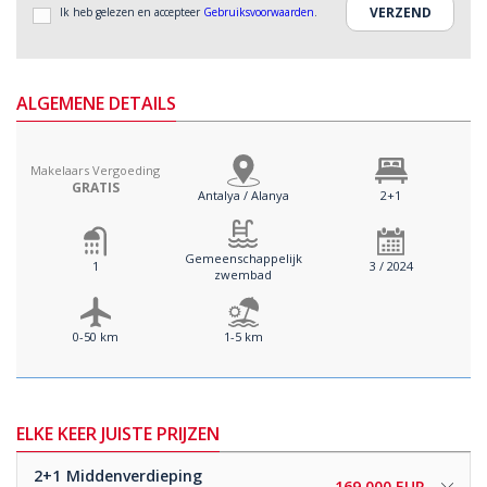
Ik heb gelezen en accepteer
Gebruiksvoorwaarden
.
ALGEMENE DETAILS
Makelaars Vergoeding
GRATIS
Antalya / Alanya
2+1
Gemeenschappelijk
1
3 / 2024
zwembad
0-50 km
1-5 km
ELKE KEER JUISTE PRIJZEN
2+1
Middenverdieping
169.000 EUR