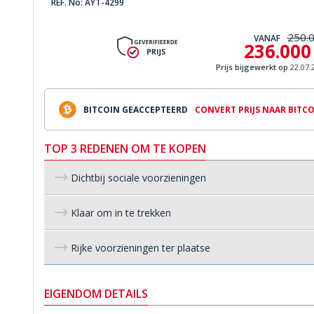
REF. No: AYT-4299
250.
VANAF
236.000
Prijs bijgewerkt op
22.07.
BITCOIN GEACCEPTEERD
CONVERT PRIJS NAAR BITC
TOP 3 REDENEN OM TE KOPEN
Dichtbij sociale voorzieningen
Klaar om in te trekken
Rijke voorzieningen ter plaatse
EIGENDOM DETAILS