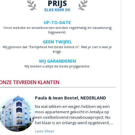
PRIJS
ELKE KEER DE
UP-TO-DATE
Onze website en wisselkoersen worden regelmatig en nauwkeurig
bijgewerkt.
GEEN TWIJFEL
Wij geloven dat "Eerlijkheid het beste beleid is". Wat je ziet is wat je
krijgt.
WIJ GARANDEREN
Wij bieden u altijd de beste prijsgarantie.
ONZE TEVREDEN KLANTEN
Paula & Iwan Boxtel, NEDERLAND
Na wat wikken en wegen hebben wij een
mooi appartement gekocht in Antalya op
een veelbelovend nieuwbouwproject. Nu
het klaar is en onlangs werd opgeleverd, ...
Lees Meer