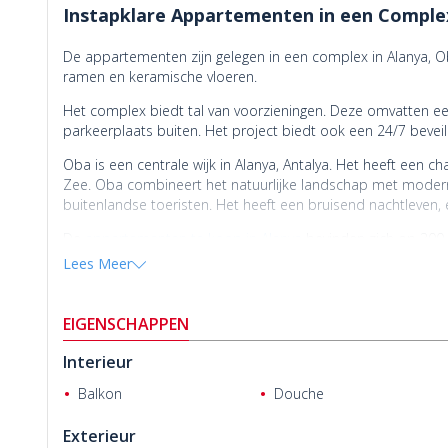
Instapklare Appartementen in een Compl
De appartementen zijn gelegen in een complex in Alanya, Ob
ramen en keramische vloeren.
Het complex biedt tal van voorzieningen. Deze omvatten ee
parkeerplaats buiten. Het project biedt ook een 24/7 beveil
Oba is een centrale wijk in Alanya, Antalya. Het heeft een 
Zee. Oba combineert het natuurlijke landschap met moderne
buitenlandse toeristen. Het heeft een bruisend nachtleven, 
De
appartementen te koop in Alanya
bevinden zich op 300 
van het strand, 3,5 km van het centrum van Alanya en 35 k
Lees Meer
EIGENSCHAPPEN
Interieur
Paula & Iwan Boxtel
Balkon
Douche
Exterieur