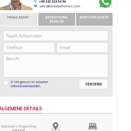
+90 242 324 54 94
sales@antalyahomes.com
VRAAG AGENT
BEZICHTIGING
KANTOORLOCATIE
REGELEN
Ik heb gelezen en accepteer
Gebruiksvoorwaarden
.
ALGEMENE DETAILS
Makelaars Vergoeding
GRATIS