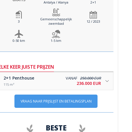
Antalya / Alanya
2+1
Gemeenschappelijk
3
12 / 2023
zwembad
0-50 km
1-5 km
ELKE KEER JUISTE PRIJZEN
2+1
Penthouse
VANAF
250.000 EUR
236.000 EUR
115 m²
VRAAG NAAR PRIJSLIJST EN BETALINGSPLAN
BESTE