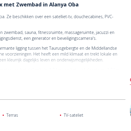
ex met Zwembad in Alanya Oba
a. Ze beschikken over een satelliet-tv, douchecabines, PVC-
n zwembad, sauna, fitnessruimte, massageruimte, jacuzzi en
igingsdienst, een generator en beveiligingscamera's.
charmante ligging tussen het Taurusgebergte en de Middellandse
 voorzieningen. Het heeft een mild klimaat en trekt lokale en
een kleurrijk dagelijks leven en onderwijsmogelijkheden.
meter van het ziekenhuis, 1,2 km van het winkelcentrum, 1,3 km
m van de luchthaven Alanya-Gazipaşa.
Terras
TV-sateliet