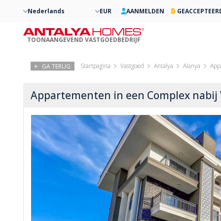
Nederlands
EUR
AANMELDEN
GEACCEPTEER
TOONAANGEVEND VASTGOEDBEDRIJF
Startpagina
Vastgoed
Antalya
Alanya
App
GA TERUG
Appartementen in een Complex nabij 