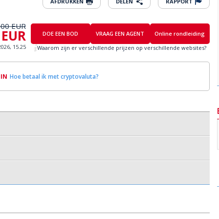
AFDRUKKEN
DELEN
RAPPORT
000 EUR
 EUR
DOE EEN BOD
VRAAG EEN AGENT
Online rondleiding
2026, 15.25
Waarom zijn er verschillende prijzen op verschillende websites?
OIN
Hoe betaal ik met cryptovaluta?