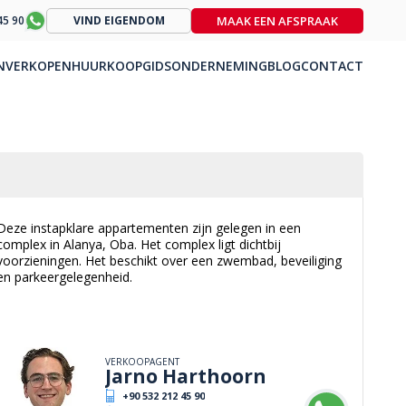
MAAK EEN AFSPRAAK
45 90
VIND EIGENDOM
N
VERKOPEN
HUUR
KOOPGIDS
ONDERNEMING
BLOG
CONTACT
Deze instapklare appartementen zijn gelegen in een
complex in Alanya, Oba. Het complex ligt dichtbij
voorzieningen. Het beschikt over een zwembad, beveiliging
en parkeergelegenheid.
VERKOOPAGENT
Jarno Harthoorn
+90 532 212 45 90