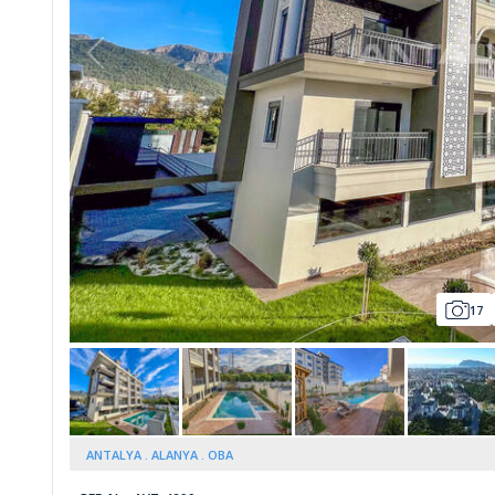
Whatsapp
17
ANTALYA
ALANYA
OBA