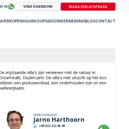
MAAK EEN AFSPRAAK
45 90
VIND EIGENDOM
N
VERKOPEN
HUUR
KOOPGIDS
ONDERNEMING
BLOG
CONTACT
De vrijstaande villa's zijn verweven met de natuur in
Dosemealti, Duzlercami. De villa's met uitzicht op het bos
hebben een privézwembad, een onderhouden tuin en een
parkeerplaats.
VERKOOPAGENT
Jarno Harthoorn
+90 532 212 45 90