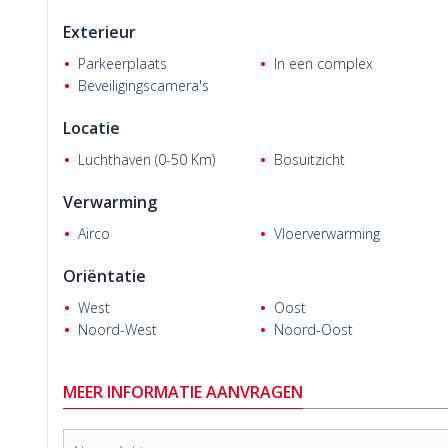
Exterieur
Parkeerplaats
In een complex
Beveiligingscamera's
Locatie
Visser R.
Luchthaven (0-50 Km)
Bosuitzicht
Verwarming
Airco
Vloerverwarming
Oriëntatie
West
Oost
Noord-West
Noord-Oost
MEER INFORMATIE AANVRAGEN