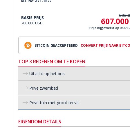
REF. No: AYT-3877
693.
BASIS PRIJS
607.000
700.000 USD
Prijs bijgewerkt op
04.05.
BITCOIN GEACCEPTEERD
CONVERT PRIJS NAAR BITC
TOP 3 REDENEN OM TE KOPEN
Uitzicht op het bos
Prive zwembad
Prive-tuin met groot terras
EIGENDOM DETAILS