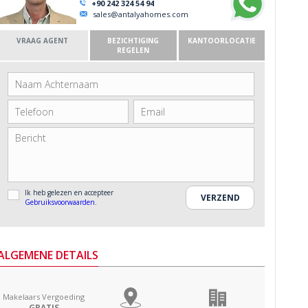
+90 242 324 54 94
sales@antalyahomes.com
VRAAG AGENT
BEZICHTIGING
KANTOORLOCATIE
REGELEN
Ik heb gelezen en accepteer
Gebruiksvoorwaarden
.
ALGEMENE DETAILS
Makelaars Vergoeding
GRATIS