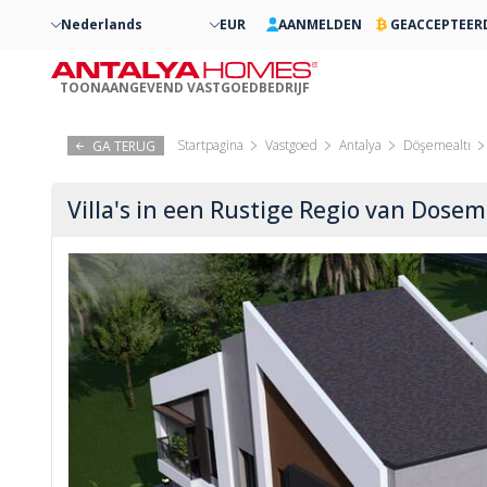
Nederlands
EUR
AANMELDEN
GEACCEPTEER
TOONAANGEVEND VASTGOEDBEDRIJF
Startpagina
Vastgoed
Antalya
Döşemealtı
GA TERUG
Villa's in een Rustige Regio van Dosem