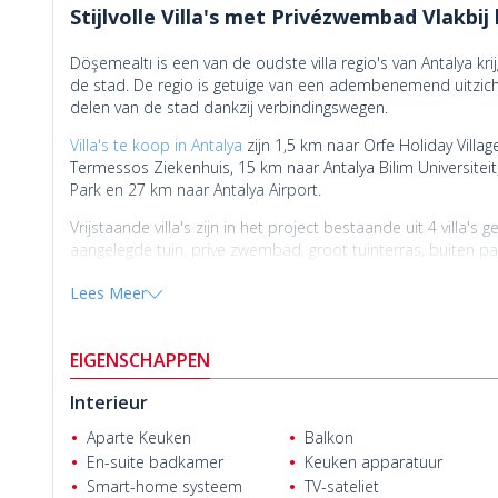
Stijlvolle Villa's met Privézwembad Vlakbi
Döşemealtı is een van de oudste villa regio's van Antalya kr
de stad. De regio is getuige van een adembenemend uitzich
delen van de stad dankzij verbindingswegen.
Villa's te koop in Antalya
zijn 1,5 km naar Orfe Holiday Villa
Termessos Ziekenhuis, 15 km naar Antalya Bilim Universitei
Park en 27 km naar Antalya Airport.
Vrijstaande villa's zijn in het project bestaande uit 4 vill
aangelegde tuin, prive zwembad, groot tuinterras, buiten 
automatisch irrigatiesysteem.
Lees Meer
De vrijstaande villa's hebben vier slaapkamers, een woonk
drie kleedkamers, een wasruimte en drie balkons in het inte
EIGENSCHAPPEN
De vrijstaande villa's zijn uitgerust met kwaliteitsvoorzie
Ender Karabulut
rolluiken, decoratieve gelakte binnendeuren en keukenkast
Interieur
vloerverwarmingssysteem, aardgasinfrastructuur, decoratieve
Aparte Keuken
Balkon
En-suite badkamer
Keuken apparatuur
Smart-home systeem
TV-sateliet