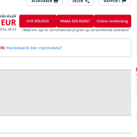
AFDRUKKEN
DELEN
RAPPORT
000 EUR
 EUR
DOE EEN BOD
VRAAG EEN AGENT
Online rondleiding
2026, 09.03
Waarom zijn er verschillende prijzen op verschillende websites?
OIN
Hoe betaal ik met cryptovaluta?