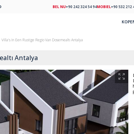
D
BEL NU
+90 242 324 54 94
MOBIEL
+90 532 212 
KOPE
Villa's In Een Rustige Regio Van Dosemealtı Antalya
ealtı Antalya