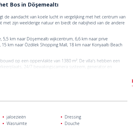
j het Bos in Döşemealtı
ijgt de aandacht van koele lucht in vergelijking met het centrum van
t met zijn weelderige natuur en biedt de nabijheid van de andere
ge, 5,5 km naar Döşemealtı wijkcentrum, 6,6 km naar prive
t, 15 km naar Özdilek Shopping Mall, 18 km naar Konyaaltı Beach
a's gebouwd op een oppervlakte van 1380 m². De villa's hebben een
parkeerplaats, 24/7 bewakingscamera systeem, generator en
amer, een aparte keuken, een badkamer, drie en-suite badkamers,
rieur.
ningen zoals Teka inbouwapparatuur, smart home systeem, elektrische
jes, garderobe- en badkamermeubels, stalen buitendeur,
 speciale design verlaagde plafonds en verlichting.
jaloezieën
Dressing
Wasruimte
Douche