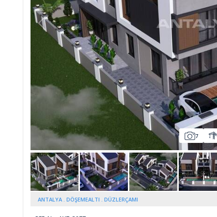
Whatsapp
7
ANTALYA
DÖŞEMEALTI
DÜZLERÇAMI