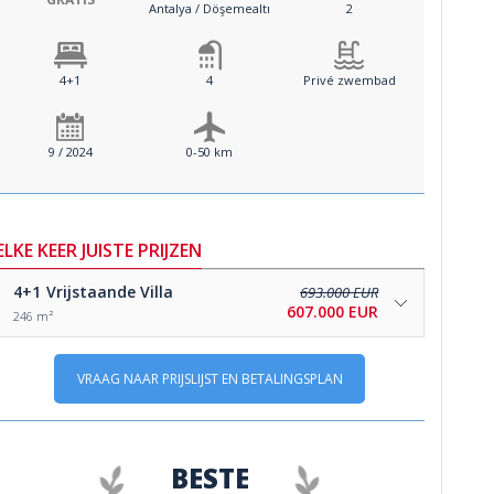
Antalya / Döşemealtı
2
4+1
4
Privé zwembad
9 / 2024
0-50 km
ELKE KEER JUISTE PRIJZEN
4+1
Vrijstaande Villa
693.000 EUR
607.000 EUR
246 m²
VRAAG NAAR PRIJSLIJST EN BETALINGSPLAN
BESTE