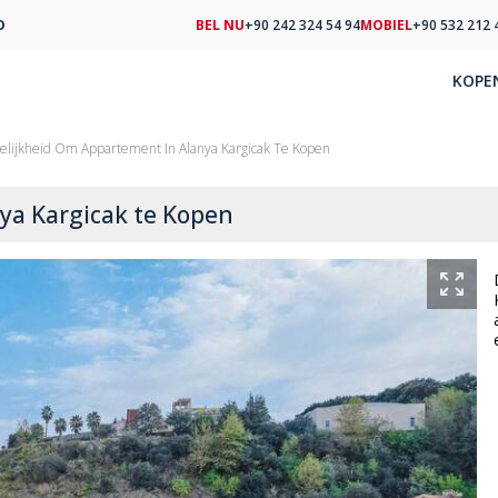
D
BEL NU
+90 242 324 54 94
MOBIEL
+90 532 212 
KOPE
elijkheid Om Appartement In Alanya Kargicak Te Kopen
ya Kargicak te Kopen