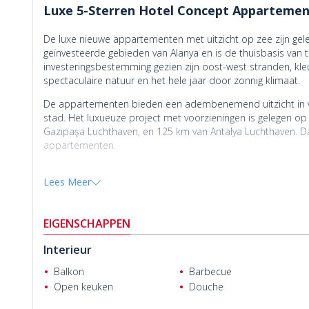
Luxe 5-Sterren Hotel Concept Appartement
De luxe nieuwe appartementen met uitzicht op zee zijn geleg
geïnvesteerde gebieden van Alanya en is de thuisbasis van t
investeringsbestemming gezien zijn oost-west stranden, kleu
spectaculaire natuur en het hele jaar door zonnig klimaat.
De appartementen bieden een adembenemend uitzicht in voge
stad. Het luxueuze project met voorzieningen is gelegen op
Gazipaşa Luchthaven, en 125 km van Antalya Luchthaven. Da
appartementen.
Het 5-sterren hotel concept project is gebouwd op een 542
Lees Meer
omvat faciliteiten zoals een fitnessruimte, zwembad, speelt
mezzanine appartementen samen met 2+1 en 3+1 pentho
De afgeprijsde appartementen zijn voorzien van voorzieningen 
EIGENSCHAPPEN
badkamer en keuken kasten en verlichting. Investeringsvoo
Interieur
Neem nu contact met ons op om een
appartement in Alan
Balkon
Barbecue
Open keuken
Douche