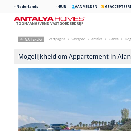
Nederlands
EUR
AANMELDEN
GEACCEPTEER
TOONAANGEVEND VASTGOEDBEDRIJF
Startpagina
Vastgoed
Antalya
Alanya
Mog
GA TERUG
Mogelijkheid om Appartement in Alan