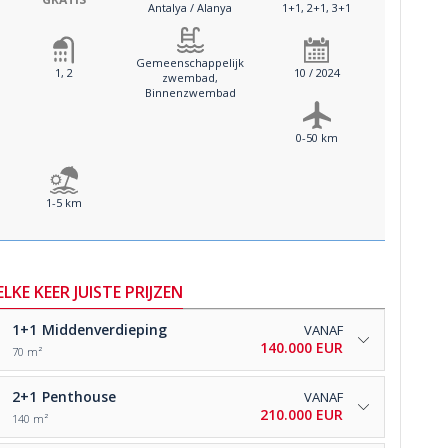
Antalya / Alanya
1+1, 2+1, 3+1
Gemeenschappelijk
1, 2
10 / 2024
zwembad,
Binnenzwembad
0-50 km
1-5 km
ELKE KEER JUISTE PRIJZEN
1+1
Middenverdieping
VANAF
140.000 EUR
70 m²
2+1
Penthouse
VANAF
210.000 EUR
140 m²