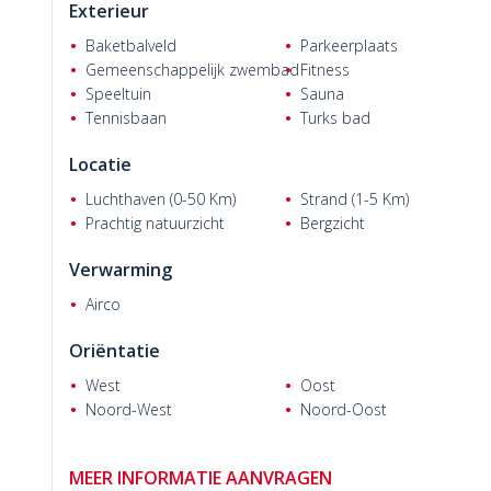
Exterieur
Baketbalveld
Parkeerplaats
Gemeenschappelijk zwembad
Fitness
Speeltuin
Sauna
Tennisbaan
Turks bad
Visser R.
Locatie
Luchthaven (0-50 Km)
Strand (1-5 Km)
Prachtig natuurzicht
Bergzicht
Verwarming
Airco
Oriëntatie
West
Oost
Noord-West
Noord-Oost
MEER INFORMATIE AANVRAGEN