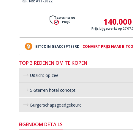
REF. No: AYT-2822
140.000
Prijs bijgewerkt op
27.07.
BITCOIN GEACCEPTEERD
CONVERT PRIJS NAAR BITC
TOP 3 REDENEN OM TE KOPEN
Uitzicht op zee
5-Sterren hotel concept
Burgerschapsgoedgekeurd
EIGENDOM DETAILS