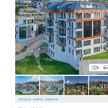
Whatsapp
8
ANTALYA
ALANYA
KARGICAK