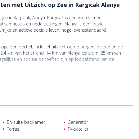
en met Uitzicht op Zee in Kargıcak Alanya
en in Kargıcak, Alanya. Kargıcak is een van de meest
al van hotels en nederzettingen. Alanya is een ideale
rrijke en actieve sociale leven, hoge levensstandaard,
lperspectief, inclusief uitzicht op de bergen, de zee en de
 2,4 km van het strand, 14 km van Alanya centrum, 25 km van
gelijkse en sociale behoeften zijn op loopafstand van de
3 m² perceel grootte en is gelegen in een complex. Het complex
uin, en gemeenschappelijke tuin. Het project bestaat uit 1+1
use appartementen.
zoals elektriciteit, water, en klimaatregeling installatie,
rdelige appartementen bieden afbetalingen en burgerschap.
ya te kopen
.
En-suite badkamer
Generator
Terras
TV-sateliet