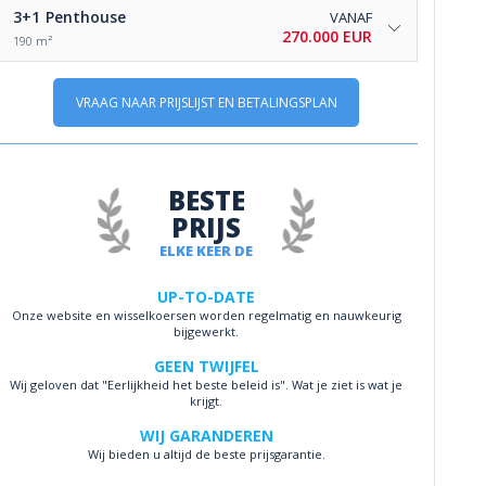
3+1
Penthouse
VANAF
270.000 EUR
190 m²
VRAAG NAAR PRIJSLIJST EN BETALINGSPLAN
BESTE
PRIJS
ELKE KEER DE
UP-TO-DATE
Onze website en wisselkoersen worden regelmatig en nauwkeurig
bijgewerkt.
GEEN TWIJFEL
Wij geloven dat "Eerlijkheid het beste beleid is". Wat je ziet is wat je
krijgt.
WIJ GARANDEREN
Wij bieden u altijd de beste prijsgarantie.