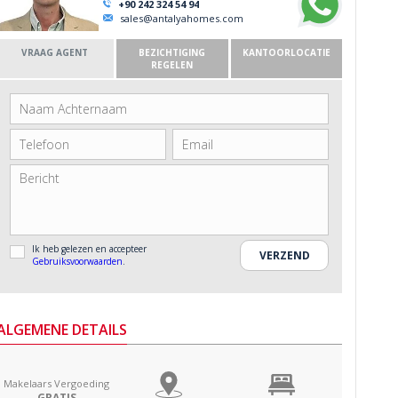
+90 242 324 54 94
sales@antalyahomes.com
VRAAG AGENT
BEZICHTIGING
KANTOORLOCATIE
REGELEN
Ik heb gelezen en accepteer
Gebruiksvoorwaarden
.
ALGEMENE DETAILS
Makelaars Vergoeding
GRATIS