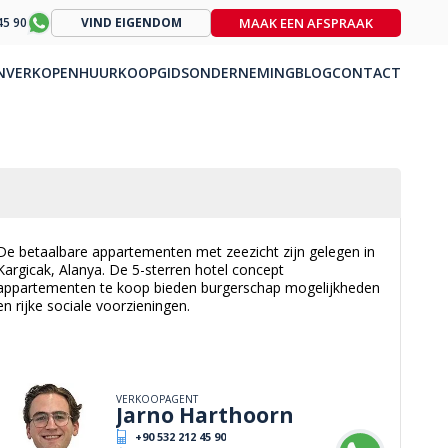
MAAK EEN AFSPRAAK
45 90
VIND EIGENDOM
N
VERKOPEN
HUUR
KOOPGIDS
ONDERNEMING
BLOG
CONTACT
De betaalbare appartementen met zeezicht zijn gelegen in
Kargicak, Alanya. De 5-sterren hotel concept
appartementen te koop bieden burgerschap mogelijkheden
en rijke sociale voorzieningen.
VERKOOPAGENT
Jarno Harthoorn
+90 532 212 45 90