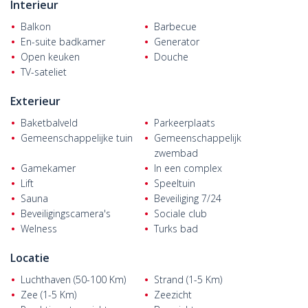
u ook op het idee van beleggen.
Interieur
Goed gelegen
woningen te koop in Alanya
hebben verlaagde
Balkon
Barbecue
plafonds, spotverlichting, afveegbare muren, keramische vloeren,
En-suite badkamer
Generator
hoogwaardige productiebadkamers, keukenkasten en
Open keuken
Douche
aanrechten. De balkons van de woningen zijn van het moderne
TV-sateliet
type. Rondom de woningen zijn composietborduursels en
moderne verlichtingssystemen aangebracht.
Exterieur
Baketbalveld
Parkeerplaats
Gemeenschappelijke tuin
Gemeenschappelijk
zwembad
Gamekamer
In een complex
Lift
Speeltuin
Sauna
Beveiliging 7/24
Beveiligingscamera's
Sociale club
Welness
Turks bad
Locatie
Luchthaven (50-100 Km)
Strand (1-5 Km)
Zee (1-5 Km)
Zeezicht