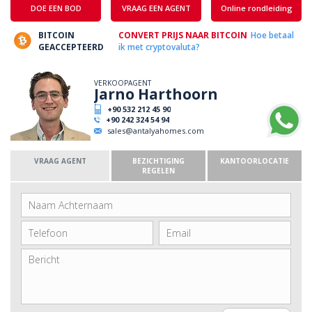
DOE EEN BOD
VRAAG EEN AGENT
Online rondleiding
BITCOIN
CONVERT PRIJS NAAR BITCOIN
Hoe betaal
GEACCEPTEERD
ik met cryptovaluta?
VERKOOPAGENT
Jarno Harthoorn
+90 532 212 45 90
+90 242 324 54 94
sales@antalyahomes.com
VRAAG AGENT
BEZICHTIGING
KANTOORLOCATIE
REGELEN