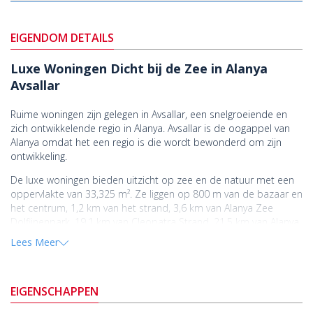
EIGENDOM DETAILS
Luxe Woningen Dicht bij de Zee in Alanya
Avsallar
Ruime woningen zijn gelegen in Avsallar, een snelgroeiende en
zich ontwikkelende regio in Alanya. Avsallar is de oogappel van
Alanya omdat het een regio is die wordt bewonderd om zijn
ontwikkeling.
De luxe woningen bieden uitzicht op zee en de natuur met een
oppervlakte van 33,325 m². Ze liggen op 800 m van de bazaar en
het centrum, 1,2 km van het strand, 3,6 km van Alanya Zee
Dolfijnenpark, 19,1 km van Cleopatra Strand, 21,5 km van Alanya
Kasteel, 22,1 km van Kızılkule en 59,6 km van Gazipaşa
Lees Meer
Luchthaven.
Het project heeft alle voorzieningen van de stad. Het brengt je
levensstandaard naar het hoogste niveau met zijn uitgebreide
EIGENSCHAPPEN
sociale voorzieningen. Het biedt een zeer luxe gebied en brengt