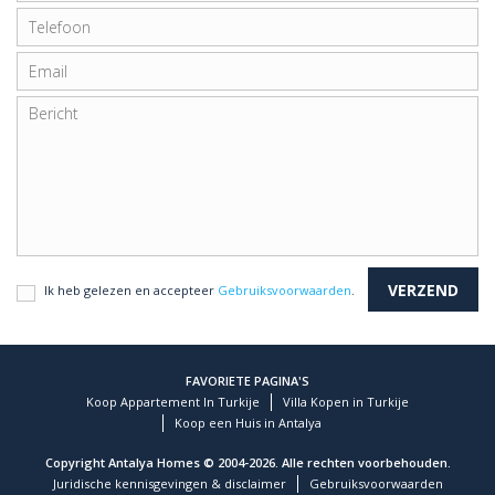
Ik heb gelezen en accepteer
Gebruiksvoorwaarden
.
FAVORIETE PAGINA'S
Koop Appartement In Turkije
Villa Kopen in Turkije
Koop een Huis in Antalya
Copyright Antalya Homes © 2004-2026. Alle rechten voorbehouden.
Juridische kennisgevingen & disclaimer
Gebruiksvoorwaarden