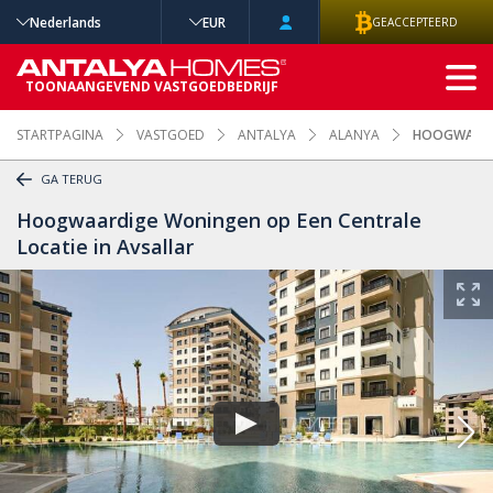
Nederlands
EUR
GEACCEPTEERD
GEAVANCEERD
TOONAANGEVEND VASTGOEDBEDRIJF
ZOEKEN
STARTPAGINA
VASTGOED
ANTALYA
ALANYA
HOOGWAARDI
GA TERUG
Hoogwaardige Woningen op Een Centrale
Locatie in Avsallar