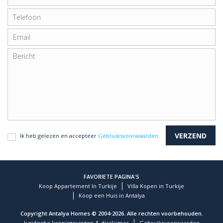
Ik heb gelezen en accepteer
Gebruiksvoorwaarden
.
FAVORIETE PAGINA'S
Koop Appartement In Turkije
Villa Kopen in Turkije
Koop een Huis in Antalya
Copyright Antalya Homes © 2004-2026. Alle rechten voorbehouden.
Juridische kennisgevingen & disclaimer
Gebruiksvoorwaarden