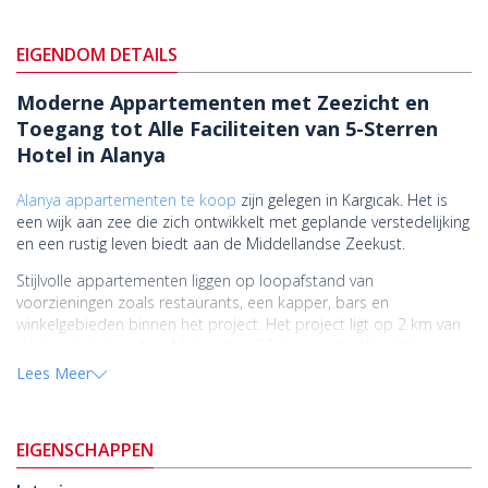
EIGENDOM DETAILS
Moderne Appartementen met Zeezicht en
Toegang tot Alle Faciliteiten van 5-Sterren
Hotel in Alanya
Alanya appartementen te koop
zijn gelegen in Kargıcak. Het is
een wijk aan zee die zich ontwikkelt met geplande verstedelijking
en een rustig leven biedt aan de Middellandse Zeekust.
Stijlvolle appartementen liggen op loopafstand van
voorzieningen zoals restaurants, een kapper, bars en
winkelgebieden binnen het project. Het project ligt op 2 km van
de zee, het strand en Mahmutlar, 6,5 km van de Alaaddin
Keykubat Universiteit, 7 km van het Dim Rivier Nationaal Park,
Lees Meer
10,5 km van het Alanya Educatief Onderzoeksziekenhuis, 14 km
van het districtscentrum van Alanya en 14 km van Gazipasa -
Alanya luchthaven.
EIGENSCHAPPEN
Moderne appartementen zijn gelegen in een project met een 5-