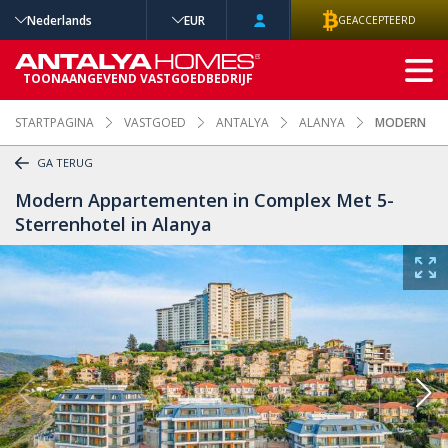
Nederlands
EUR
GEACCEPTEERD
GEAVANCEERD
TOONAANGEVEND VASTGOEDBEDRIJF
ZOEKEN
STARTPAGINA
VASTGOED
ANTALYA
ALANYA
MODERN APP
GA TERUG
Modern Appartementen in Complex Met 5-
Sterrenhotel in Alanya