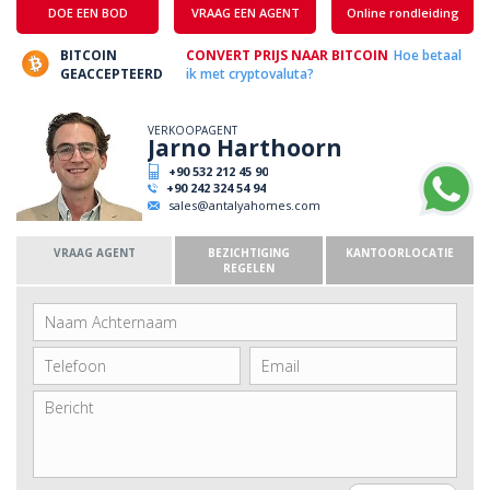
DOE EEN BOD
VRAAG EEN AGENT
Online rondleiding
BITCOIN
CONVERT PRIJS NAAR BITCOIN
Hoe betaal
GEACCEPTEERD
ik met cryptovaluta?
VERKOOPAGENT
Jarno Harthoorn
+90 532 212 45 90
+90 242 324 54 94
sales@antalyahomes.com
VRAAG AGENT
BEZICHTIGING
KANTOORLOCATIE
REGELEN