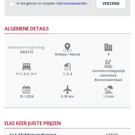
Ik heb gelezen en accepteer
Gebruiksvoorwaarden
.
ALGEMENE DETAILS
Makelaars Vergoeding
GRATIS
Antalya / Alanya
4
Gemeenschappelijk
1+1, 2+1, 3+1
1, 3, 4
zwembad,
Binnenzwembad
10 / 2024
0-50 km
1-5 km
ELKE KEER JUISTE PRIJZEN
1+1
Middenverdieping
VANAF