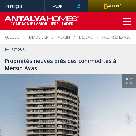
Français
EUR
ACCEPTÉ
RECHERCHE
COMPAGNIE IMMOBILIÈRE LEADER
AVANCÉE
ACCUEIL
IMMOBILIER
MERSIN
ERDEMLI
PROPRIÉTÉS NEUVE
RETOUR
Propriétés neuves près des commodités à
Mersin Ayas