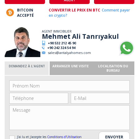
BITCOIN
CONVERTIR LE PRIX EN BTC
Comment payer
ACCEPTÉ
en crypto?
AGENT IMMOBILIER
Mehmet Ali Tanrıyakul
+90 532 212 45 90
+90 242 324 54 94
sales@antalyahomes.com
DEMANDEZ À L'AGENT
ARRANGER UNE VISITE
LOCALISATION DU
BUREAU
J'ai lu et j'accepte les
Conditions d'Utilisation