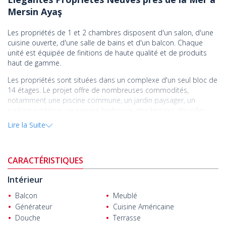
Mersin Ayaş
Les propriétés de 1 et 2 chambres disposent d'un salon, d'une
cuisine ouverte, d'une salle de bains et d'un balcon. Chaque
unité est équipée de finitions de haute qualité et de produits
haut de gamme.
Les propriétés sont situées dans un complexe d'un seul bloc de
14 étages. Le projet offre de nombreuses commodités,
notamment une piscine commune, un jardin paysager, un
parking extérieur, un espace barbecue, des terrains de volley-
ball et de basket-ball, un sentier pédestre, une aire de jeux pour
Lire la Suite
enfants, un aquaparc, un centre de remise en forme, une
sécurité 24 heures sur 24 et 7 jours sur 7, et un générateur.
Les propriétés sont situées à Ayaş, Mersin, une ville
CARACTÉRISTIQUES
méditerranéenne qui mélange harmonieusement l'ambiance
détendue d'une destination de vacances avec l'énergie vibrante
Intérieur
de la vie urbaine.
Balcon
Meublé
Les
propriétés à vendre à Mersin
sont à 200 m de la plage, 200
Générateur
Cuisine Américaine
m du marché le plus proche, 500 m des restaurants, 1,5 km du
Douche
Terrasse
centre de santé, 7 km de Kız Kalesi, 17 km d'Erdemli, 55 km du